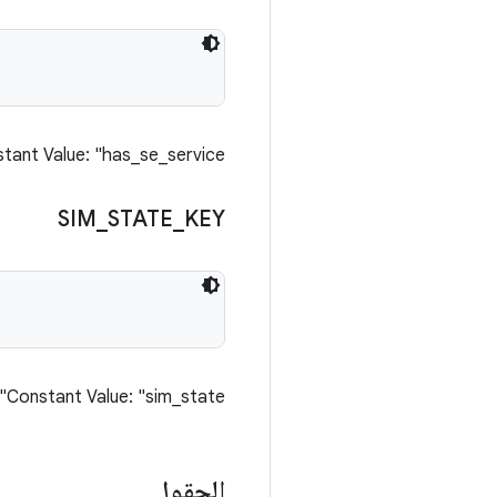
tant Value: "has_se_service"
SIM
_
STATE
_
KEY
Constant Value: "sim_state"
الحقول