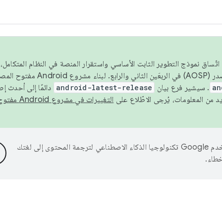
 عام 2026، ولضمان اتّساق نموذج التطوير الثابت الأساسي واستقرار المنصة في النظام المت
an
. سيشير فرع بيان
android-latest-release
دائمًا إلى أحدث إ
التغييرات في مشروع Android مفتوح المصدر
تستخدم Google تكنولوجيا الذكاء الاصطناعي لترجمة المحتوى إلى لغتك
خطاء.