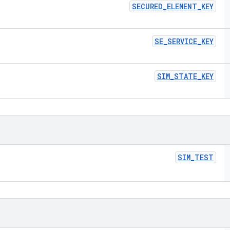
SECURED
_
ELEMENT
_
KEY
SE
_
SERVICE
_
KEY
SIM
_
STATE
_
KEY
SIM
_
TEST