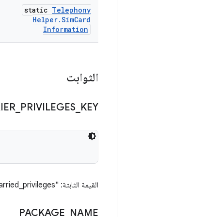
static
Telephony
Helper
.
Sim
Card
Information
الثوابت
IER
_
PRIVILEGES
_
KEY
القيمة الثابتة: "has_carried_privileges"
PACKAGE
_
NAME