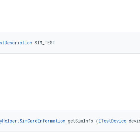
stDescription
 SIM_TEST
yHelper.SimCardInformation
 getSimInfo (
ITestDevice
 devi