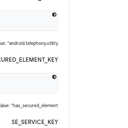
e: "android.telephony.utility"
CURED
_
ELEMENT
_
KEY
alue: "has_secured_element"
SE
_
SERVICE
_
KEY