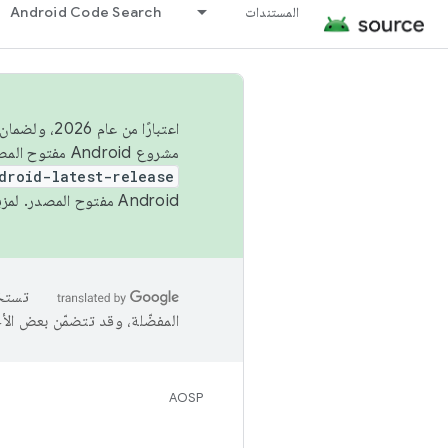
المستندات
Android Code Search
اعتبارًا من
مشروع Android مفتوح المصدر (AOSP) في الربعَين الثاني والرابع. لبناء مشروع Android مفتوح المصدر والمساهمة فيه، استخدِم
droid-latest-release
Android مفتوح المصدر. لمزيد من المعلومات، يُرجى الاطّلاع على
المفضّلة، وقد تتضمّن بعض الأ
AOSP