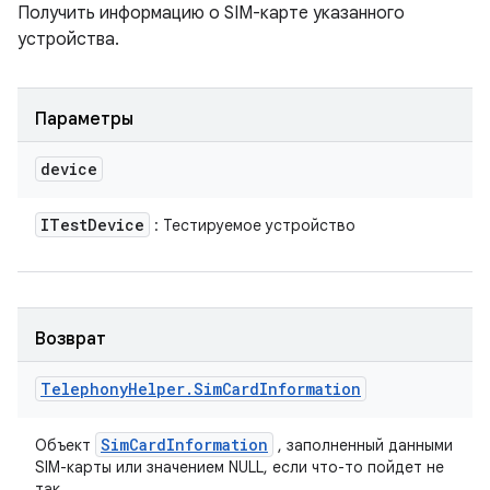
Получить информацию о SIM-карте указанного
устройства.
Параметры
device
ITest
Device
: Тестируемое устройство
Возврат
Telephony
Helper
.
Sim
Card
Information
Sim
Card
Information
Объект
, заполненный данными
SIM-карты или значением NULL, если что-то пойдет не
так.