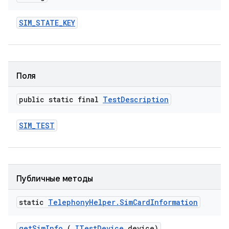
SIM
_
STATE
_
KEY
Поля
public static final
Test
Description
SIM
_
TEST
Публичные методы
static
Telephony
Helper
.
Sim
Card
Information
get
Sim
Info
(
ITest
Device
device)