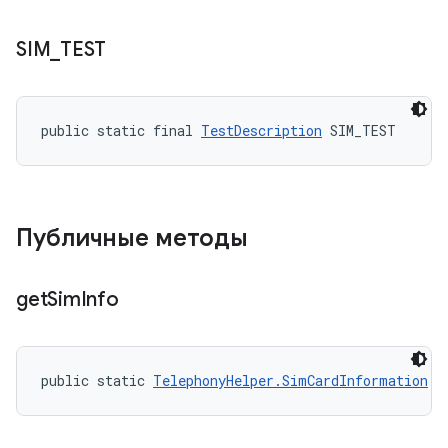
SIM
_
TEST
public static final 
TestDescription
 SIM_TEST
Публичные методы
get
Sim
Info
public static 
TelephonyHelper.SimCardInformation
 g