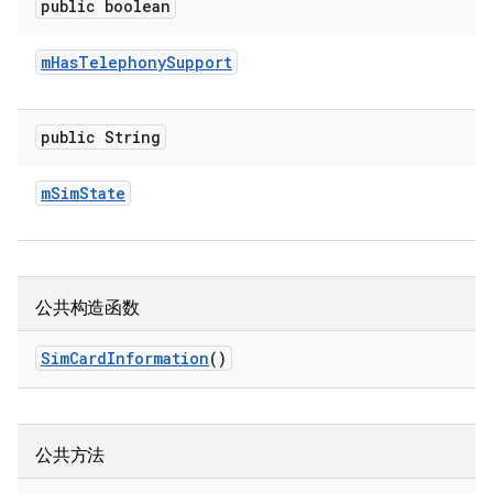
public boolean
m
Has
Telephony
Support
public String
m
Sim
State
公共构造函数
Sim
Card
Information
()
公共方法