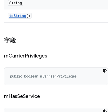
String
to
String
()
字段
m
Carrier
Privileges
public boolean mCarrierPrivileges
m
Has
Se
Service