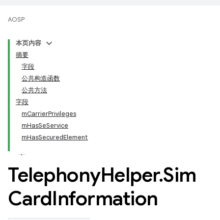
AOSP
本页内容
摘要
字段
公共构造函数
公共方法
字段
mCarrierPrivileges
mHasSeService
mHasSecuredElement
Telephony
Helper
.
Sim
Card
Information