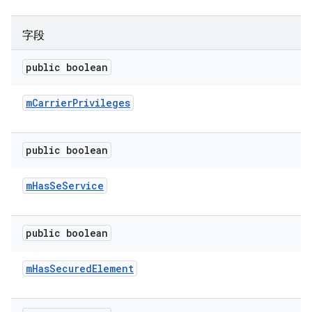
字段
public boolean
m
Carrier
Privileges
public boolean
m
Has
Se
Service
public boolean
m
Has
Secured
Element