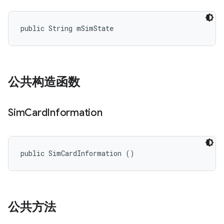
public String mSimState
公共构造函数
Sim
Card
Information
public SimCardInformation ()
公共方法