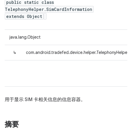
public static class
TelephonyHelper.SimCardInformation
extends Object
java.lang.Object
↳
com.android.tradefed.device.helper.TelephonyHelper.
用于显示 SIM 卡相关信息的信息容器。
摘要