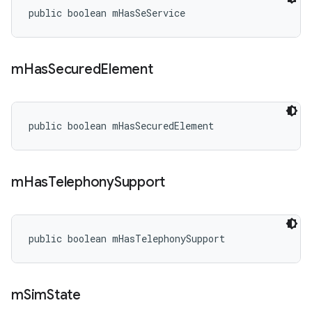
public boolean mHasSeService
m
Has
Secured
Element
public boolean mHasSecuredElement
m
Has
Telephony
Support
public boolean mHasTelephonySupport
m
Sim
State