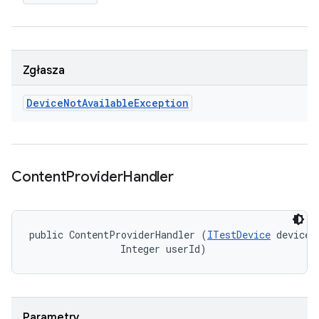
Zgłasza
Device
Not
Available
Exception
Content
Provider
Handler
public ContentProviderHandler (
ITestDevice
 device, 
                Integer userId)
Parametry