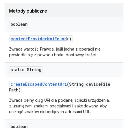
Metody publiczne
boolean
content
Provider
Not
Found
()
Zwraca wartość Prawda, jeśli jedna z operacji nie
powiodła się z powodu braku dostawcy treści.
static String
create
Escaped
Content
Uri
(String device
File
Path)
Zwraca pełny ciąg URI dla podanej ścieżki urządzenia,
z usuniętymi znakami specjalnymi i zakodowany, aby
uniknąć znaków niebędących adresami URL.
boolean