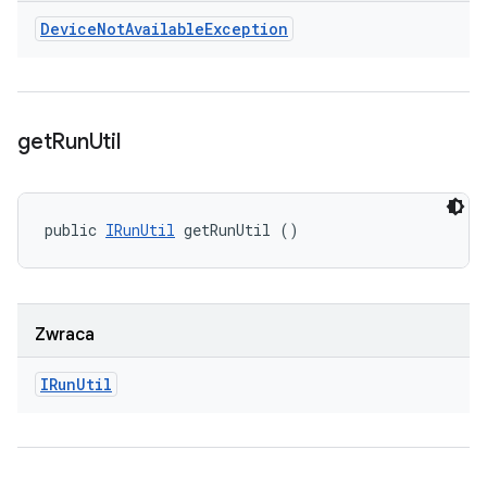
Device
Not
Available
Exception
get
Run
Util
public 
IRunUtil
 getRunUtil ()
Zwraca
IRun
Util