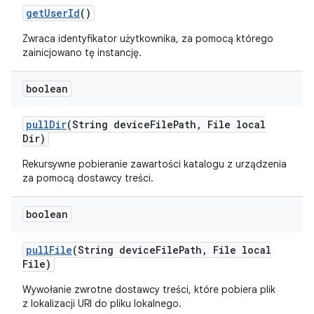
get
User
Id
()
Zwraca identyfikator użytkownika, za pomocą którego
zainicjowano tę instancję.
boolean
pull
Dir
(String device
File
Path
,
File local
Dir)
Rekursywne pobieranie zawartości katalogu z urządzenia
za pomocą dostawcy treści.
boolean
pull
File
(String device
File
Path
,
File local
File)
Wywołanie zwrotne dostawcy treści, które pobiera plik
z lokalizacji URI do pliku lokalnego.