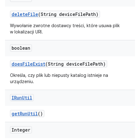
delete
File
(String device
File
Path)
Wywołanie zwrotne dostawcy treści, które usuwa plik
w lokalizacji URI.
boolean
does
File
Exist
(String device
File
Path)
Określa, czy plik lub niepusty katalog istnieje na
urządzeniu.
IRun
Util
get
Run
Util
()
Integer