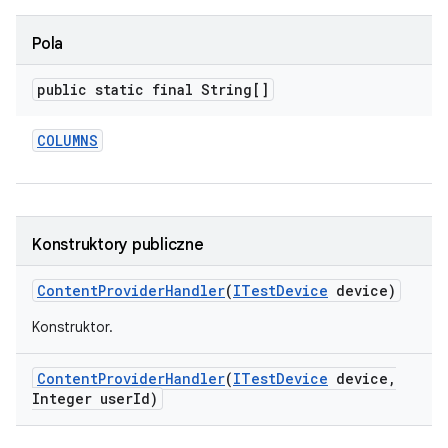
Pola
public static final String[]
COLUMNS
Konstruktory publiczne
Content
Provider
Handler
(
ITest
Device
device)
Konstruktor.
Content
Provider
Handler
(
ITest
Device
device
,
Integer user
Id)