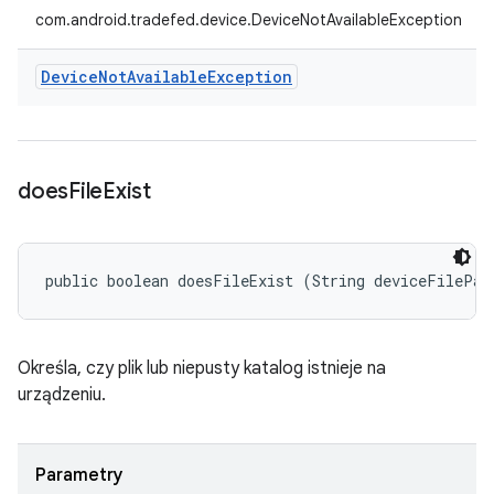
com.android.tradefed.device.DeviceNotAvailableException
Device
Not
Available
Exception
does
File
Exist
public boolean doesFileExist (String deviceFilePat
Określa, czy plik lub niepusty katalog istnieje na
urządzeniu.
Parametry