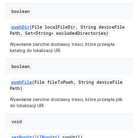
boolean
push
Dir
(File local
File
Dir
,
String device
File
Path
,
Set<String> excluded
Directories)
Wywołanie zwrotne dostawcy treści, które przesyła
katalog do lokalizacji URI.
boolean
push
File
(File file
To
Push
,
String device
File
Path)
Wywołanie zwrotne dostawcy treści, które przesyła plik
do lokalizacji URI.
void
set
Run
Util
(
IRun
Util
run
Util)