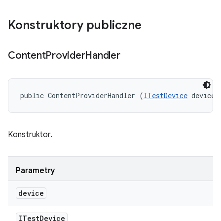
Konstruktory publiczne
Content
Provider
Handler
public ContentProviderHandler (
ITestDevice
 device)
Konstruktor.
Parametry
device
ITest
Device