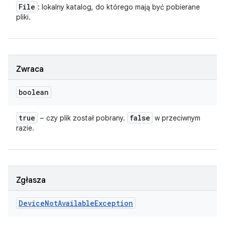
File
: lokalny katalog, do którego mają być pobierane
pliki.
Zwraca
boolean
true
false
– czy plik został pobrany.
w przeciwnym
razie.
Zgłasza
Device
Not
Available
Exception