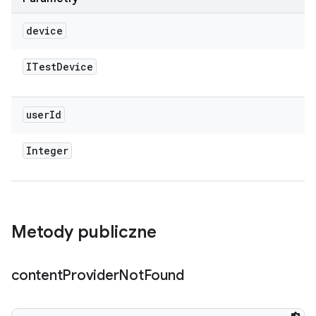
device
ITest
Device
user
Id
Integer
Metody publiczne
content
Provider
Not
Found