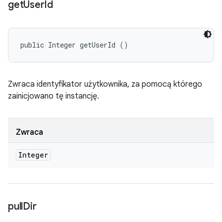
get
User
Id
public Integer getUserId ()
Zwraca identyfikator użytkownika, za pomocą którego
zainicjowano tę instancję.
Zwraca
Integer
pull
Dir