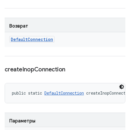
Возврат
Default
Connection
create
Inop
Connection
public static 
DefaultConnection
 createInopConnecti
Параметры