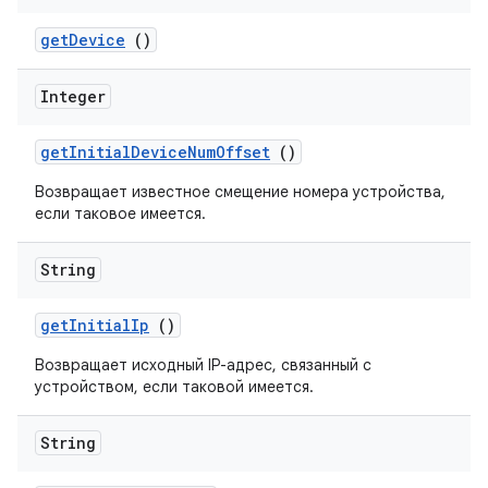
get
Device
()
Integer
get
Initial
Device
Num
Offset
()
Возвращает известное смещение номера устройства,
если таковое имеется.
String
get
Initial
Ip
()
Возвращает исходный IP-адрес, связанный с
устройством, если таковой имеется.
String