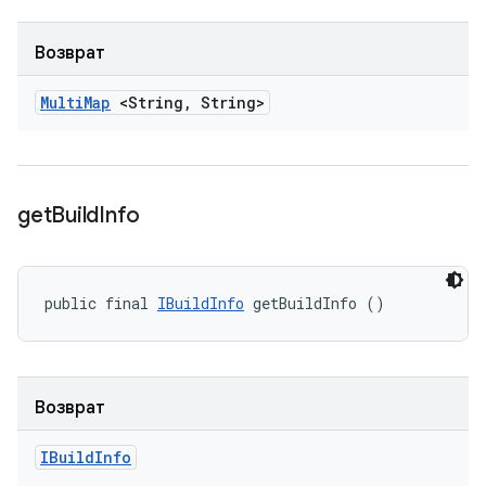
Возврат
Multi
Map
<String
,
String>
get
Build
Info
public final 
IBuildInfo
 getBuildInfo ()
Возврат
IBuild
Info