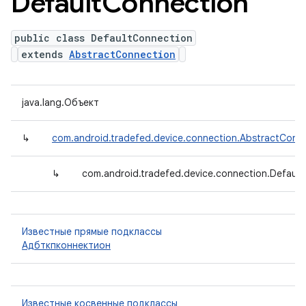
Default
Connection
public class DefaultConnection
extends
AbstractConnection
java.lang.Объект
↳
com.android.tradefed.device.connection.AbstractConn
↳
com.android.tradefed.device.connection.Defaul
Известные прямые подклассы
Адбткпконнектион
Известные косвенные подклассы