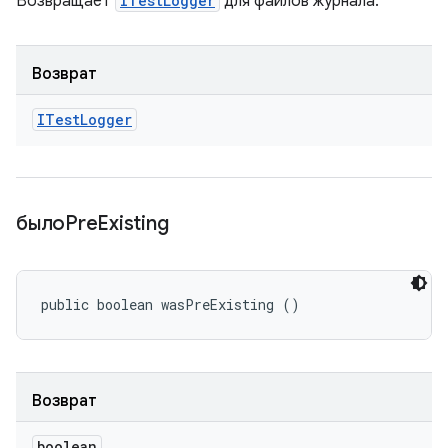
Возвращает
ITestLogger
для файлов журнала.
Возврат
ITest
Logger
былоPre
Existing
public boolean wasPreExisting ()
Возврат
boolean