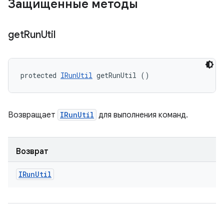
Защищенные методы
get
Run
Util
protected 
IRunUtil
 getRunUtil ()
Возвращает
IRunUtil
для выполнения команд.
Возврат
IRun
Util