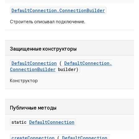
Default
Connection
.
Connection
Builder
Строитель описывал подключение.
Защищенные конструкторы
Default
Connection
(
Default
Connection
.
Connection
Builder
builder)
Конструктор
Публичные методы
static
Default
Connection
create
Connection
(
Default
Connection
.