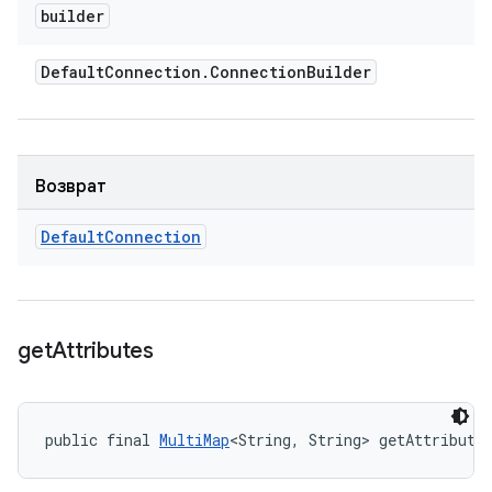
builder
Default
Connection
.
Connection
Builder
Возврат
Default
Connection
get
Attributes
public final 
MultiMap
<String, String> getAttribute