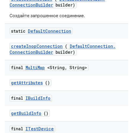
Connection
Builder
builder)
Создайте запрошенное соединение.
static
Default
Connection
create
Inop
Connection
(
Default
Connection
.
Connection
Builder
builder)
final
Multi
Map
<String
,
String>
get
Attributes
()
final
IBuild
Info
get
Build
Info
()
final
ITest
Device