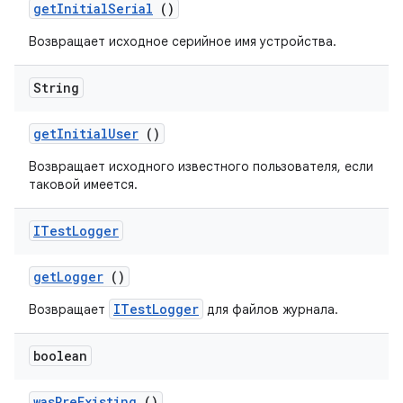
get
Initial
Serial
()
Возвращает исходное серийное имя устройства.
String
get
Initial
User
()
Возвращает исходного известного пользователя, если
таковой имеется.
ITest
Logger
get
Logger
()
ITestLogger
Возвращает
для файлов журнала.
boolean
was
Pre
Existing
()