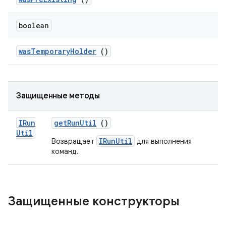
boolean
was
Temporary
Holder
()
Защищенные методы
IRun
get
Run
Util
()
Util
IRunUtil
Возвращает
для выполнения
команд.
Защищенные конструкторы