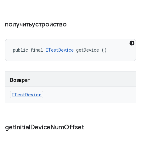
получитьустройство
public final 
ITestDevice
 getDevice ()
Возврат
ITest
Device
get
Initial
Device
Num
Offset