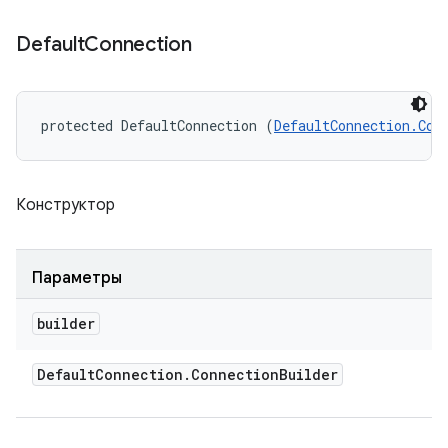
Default
Connection
protected DefaultConnection (
DefaultConnection.Con
Конструктор
Параметры
builder
Default
Connection
.
Connection
Builder