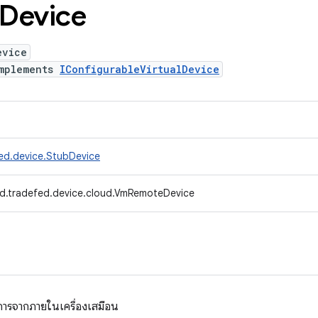
Device
evice
mplements
IConfigurableVirtualDevice
ed.device.StubDevice
d.tradefed.device.cloud.VmRemoteDevice
การจากภายในเครื่องเสมือน