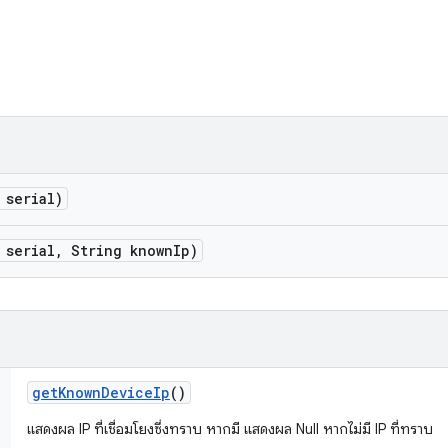
 serial)
 serial
,
String known
Ip)
get
Known
Device
Ip
()
แสดงผล IP ที่เชื่อมโยงซึ่งทราบ หากมี แสดงผล Null หากไม่มี IP ที่ทราบ