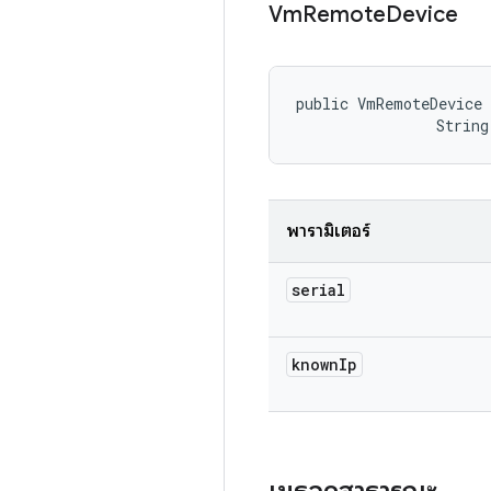
Vm
Remote
Device
public VmRemoteDevice 
                String
พารามิเตอร์
serial
known
Ip