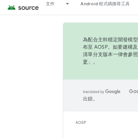
文件
Android 程式碼搜尋工具
為配合主幹穩定開發模型，
布至 AOSP。如要建構及
清單分支版本一律會參照推
更
」。
Go
出錯。
AOSP