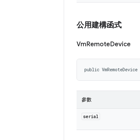
公用建構函式
Vm
Remote
Device
public VmRemoteDevice
參數
serial