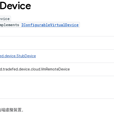
Device
evice
mplements
IConfigurableVirtualDevice
ed.device.StubDevice
d.tradefed.device.cloud.VmRemoteDevice
遠端虛擬裝置。