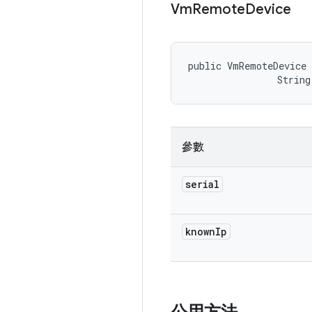
Vm
Remote
Device
public VmRemoteDevice 
                String
參數
serial
known
Ip