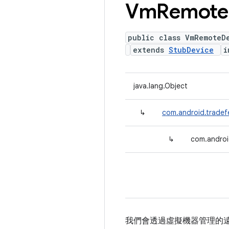
Vm
Remote
public class VmRemoteD
extends
StubDevice
i
java.lang.Object
↳
com.android.tradef
↳
com.androi
我們會透過虛擬機器管理的