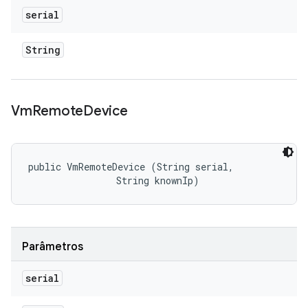
serial
String
Vm
Remote
Device
public VmRemoteDevice (String serial, 

                String knownIp)
Parâmetros
serial