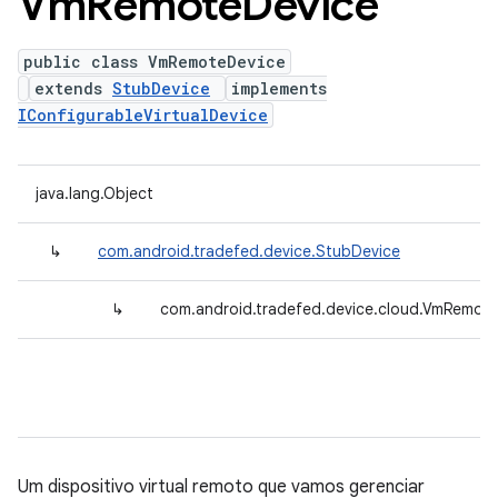
Vm
Remote
Device
public class VmRemoteDevice
extends
StubDevice
implements
IConfigurableVirtualDevice
java.lang.Object
↳
com.android.tradefed.device.StubDevice
↳
com.android.tradefed.device.cloud.VmRemot
Um dispositivo virtual remoto que vamos gerenciar