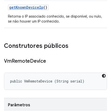
get
Known
Device
Ip
()
Retorna o IP associado conhecido, se disponível, ou nulo,
se não houver um IP conhecido.
Construtores públicos
Vm
Remote
Device
public VmRemoteDevice (String serial)
Parâmetros