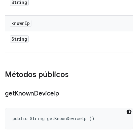
String
known
Ip
String
Métodos públicos
get
Known
Device
Ip
public String getKnownDeviceIp ()