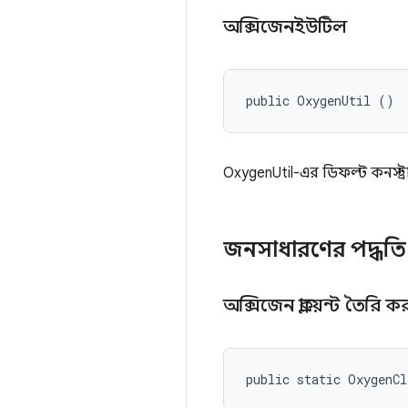
অক্সিজেনইউটিল
public OxygenUtil ()
OxygenUtil-এর ডিফল্ট কনস্ট্রা
জনসাধারণের পদ্ধত
অক্সিজেন ক্লায়েন্ট তৈরি 
public static OxygenCl