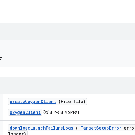
টর
create
Oxygen
Client
(File file)
OxygenClient
তৈরি করার সহায়ক।
download
Launch
Failure
Logs
(
Target
Setup
Error
erro
logger)