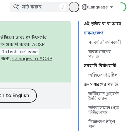
/
এই পৃষ্ঠায় যা যা আছে
সারসংক্ষেপ
েমের জন্য প্ল্যাটফর্মের
সরকারি নির্মাণকারী
 কোড প্রকাশ করব। AOSP
-latest-release
জনসাধারণের
পদ্ধতি
 জন্য,
Changes to AOSP
সরকারি নির্মাণকারী
অক্সিজেনইউটিল
জনসাধারণের পদ্ধতি
অক্সিজেন ক্লায়েন্ট
তৈরি করুন
ডাউনলোডলঞ্চফে
লিউরলগস
ডিফল্ট লগ টাইপ
পান