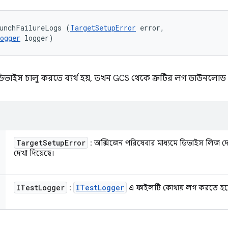
aunchFailureLogs (
TargetSetupError
 error, 

ogger
 logger)
ডিভাইস চালু করতে ব্যর্থ হয়, তখন GCS থেকে ত্রুটির লগ ডাউনলোড
Target
Setup
Error
: অক্সিজেন পরিষেবার মাধ্যমে ডিভাইস লিজ দ
দেখা দিয়েছে।
ITest
Logger
ITest
Logger
:
এ ফাইলটি কোথায় লগ করতে হ