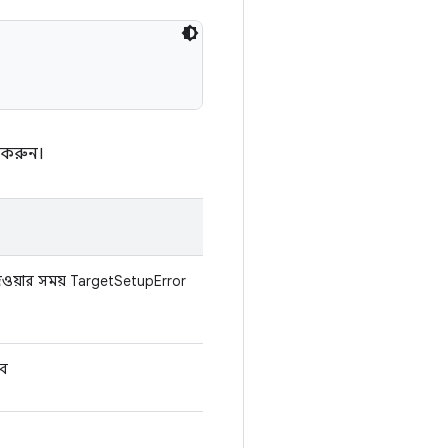
 করুন।
েওয়ার সময় TargetSetupError
বে