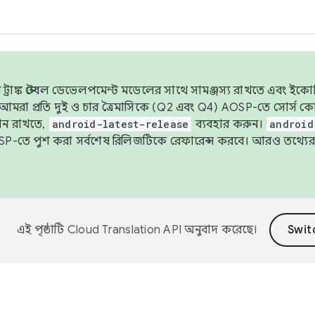
াঙ্ক স্টেবল ডেভেলপমেন্ট মডেলের সাথে সামঞ্জস্য রাখতে এবং ইকোসিস্ট
ে, আমরা প্রতি দুই ও চার ত্রৈমাসিকে (Q2 এবং Q4) AOSP-তে সোর্স
ান রাখতে,
android-latest-release
ব্যবহার করুন।
android
বদা AOSP-তে পুশ করা সর্বশেষ রিলিজটিকে রেফারেন্স করবে। আরও তথ্যের
এই পৃষ্ঠাটি
Cloud Translation API
অনুবাদ করেছে।