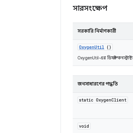
সারসংক্ষেপ
সরকারি নির্মাণকারী
Oxygen
Util
()
OxygenUtil-এর ডিফল্ট কনস্ট্রাক্
জনসাধারণের পদ্ধতি
static Oxygen
Client
void