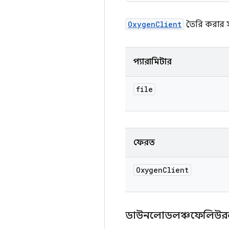
OxygenClient
তৈরি করার 
প্যারামিটার
file
ফেরত
Oxygen
Client
ডাউনলোডলঞ্চফেলিউ