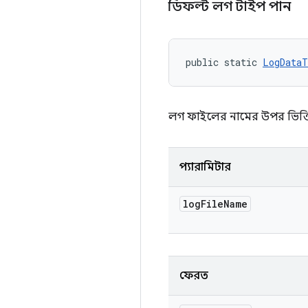
ডিফল্ট লগ টাইপ পান
public static 
LogDataT
লগ ফাইলের নামের উপর ভিত্তি
প্যারামিটার
log
File
Name
ফেরত