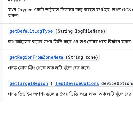
যখন Oxygen একটি ভার্চুয়াল ডিভাইস চালু করতে ব্যর্থ হয়, তখন GCS
করুন।
get
Default
Log
Type
(String log
File
Name)
লগ ফাইলের নামের উপর ভিত্তি করে এর লগ ডেটার ধরন নির্ধারণ করুন।
get
Region
From
Zone
Meta
(String zone)
প্রদত্ত জোন স্ট্রিং থেকে অঞ্চলটি খুঁজে বের করে।
get
Target
Region
(
Test
Device
Options
device
Option
প্রদত্ত ডিভাইস অপশনগুলোর উপর ভিত্তি করে লক্ষ্য অঞ্চলটি খুঁজে বের