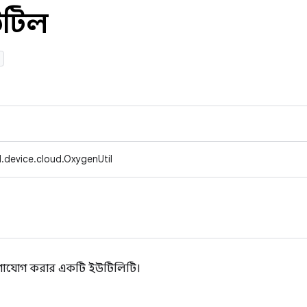
উটিল
l
.device.cloud.OxygenUtil
োগাযোগ করার একটি ইউটিলিটি।