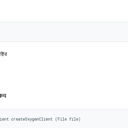
ক্টর
ি
করুন
ient createOxygenClient (File file)