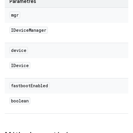
Paramètres
mgr
IDevice
Manager
device
IDevice
fastboot
Enabled
boolean