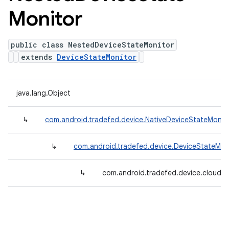
Monitor
public class NestedDeviceStateMonitor
extends
DeviceStateMonitor
java.lang.Object
↳
com.android.tradefed.device.NativeDeviceStateMonit
↳
com.android.tradefed.device.DeviceStateMon
↳
com.android.tradefed.device.cloud.