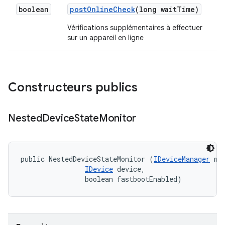
boolean
post
Online
Check
(long wait
Time)
Vérifications supplémentaires à effectuer
sur un appareil en ligne
Constructeurs publics
Nested
Device
State
Monitor
public NestedDeviceStateMonitor (
IDeviceManager
 mgr
IDevice
 device, 

                boolean fastbootEnabled)