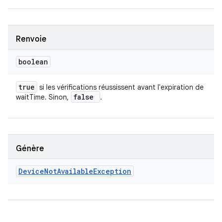
Renvoie
boolean
true
si les vérifications réussissent avant l'expiration de
false
waitTime. Sinon,
.
Génère
Device
Not
Available
Exception