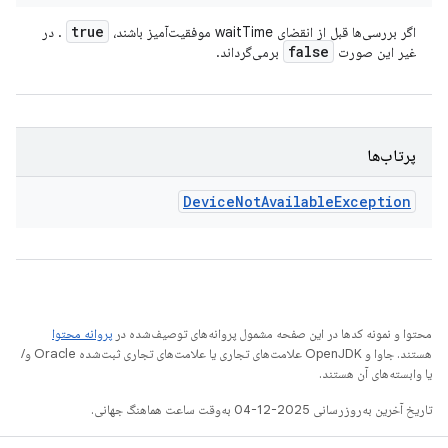
true
اگر بررسی‌ها قبل از انقضای waitTime موفقیت‌آمیز باشند،
. در
false
غیر این صورت
برمی‌گرداند.
پرتاب‌ها
Device
Not
Available
Exception
محتوا و نمونه کدها در این صفحه مشمول پروانه‌های توصیف‌شده در
پروانه محتوا
هستند. جاوا و OpenJDK علامت‌های تجاری یا علامت‌های تجاری ثبت‌شده Oracle و/
یا وابسته‌های آن هستند.
تاریخ آخرین به‌روزرسانی 2025-12-04 به‌وقت ساعت هماهنگ جهانی.