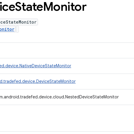
ice
State
Monitor
iceStateMonitor
onitor
ed.device.NativeDeviceStateMonitor
d.tradefed.device.DeviceStateMonitor
m.android.tradefed.device.cloud.NestedDeviceStateMonitor