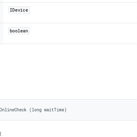
IDevice
boolean
tOnlineCheck (long waitTime)
查