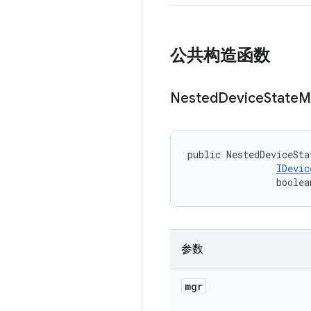
公共构造函数
Nested
Device
State
M
public NestedDeviceSta
IDevic
                boolea
参数
mgr