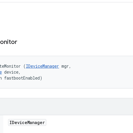
onitor
teMonitor (
IDeviceManager
 mgr, 

e
 device, 

n fastbootEnabled)
IDevice
Manager