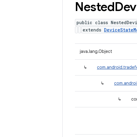
Nested
Dev
public class NestedDev
extends
DeviceStateM
java.lang.Object
↳
com.android.tradef
↳
com.androi
↳
co