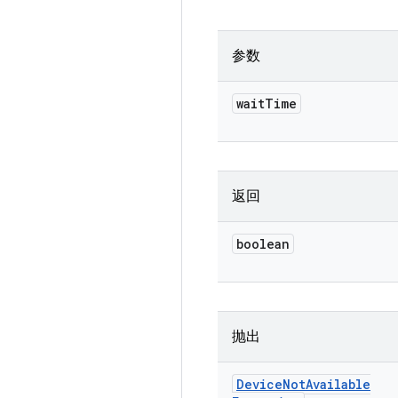
参数
wait
Time
返回
boolean
抛出
Device
Not
Available