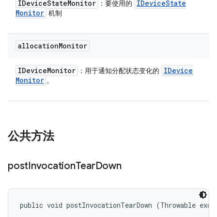
IDevice
State
Monitor
IDevice
State
：要使用的
Monitor
机制
allocation
Monitor
IDevice
Monitor
IDevice
：用于通知分配状态变化的
Monitor
。
公共方法
post
Invocation
Tear
Down
public void postInvocationTearDown (Throwable exce