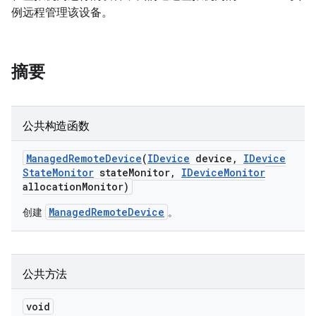
例远程管理该设备。
摘要
公共构造函数
Managed
Remote
Device
(
IDevice
device
,
IDevice
State
Monitor
state
Monitor
,
IDevice
Monitor
allocation
Monitor)
ManagedRemoteDevice
创建
。
公共方法
void