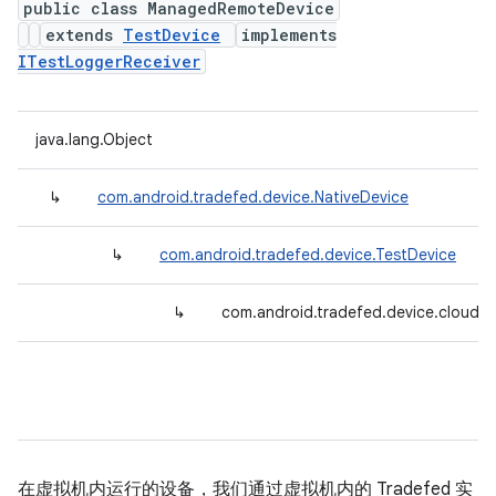
public class ManagedRemoteDevice
extends
TestDevice
implements
ITestLoggerReceiver
java.lang.Object
↳
com.android.tradefed.device.NativeDevice
↳
com.android.tradefed.device.TestDevice
↳
com.android.tradefed.device.cloud
在虚拟机内运行的设备，我们通过虚拟机内的 Tradefed 实