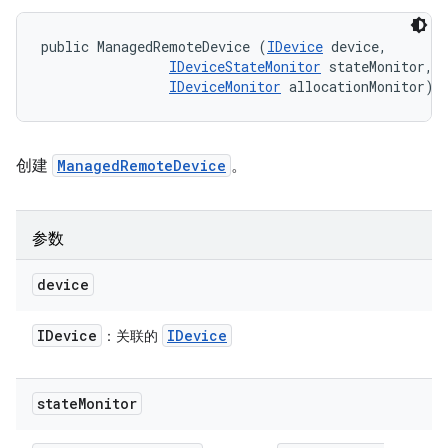
public ManagedRemoteDevice (
IDevice
 device, 

IDeviceStateMonitor
 stateMonitor, 

IDeviceMonitor
 allocationMonitor)
创建
ManagedRemoteDevice
。
参数
device
IDevice
IDevice
：关联的
state
Monitor