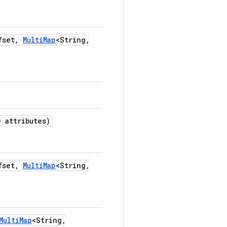
fset
,
Multi
Map
<String
,
 attributes)
fset
,
Multi
Map
<String
,
Multi
Map
<String
,