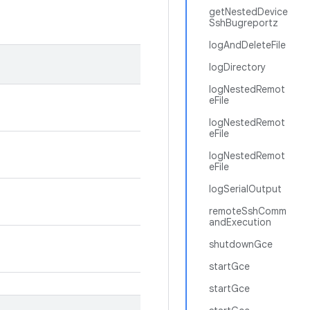
getNestedDevice
SshBugreportz
logAndDeleteFile
logDirectory
logNestedRemot
eFile
logNestedRemot
eFile
logNestedRemot
eFile
logSerialOutput
remoteSshComm
andExecution
shutdownGce
startGce
startGce