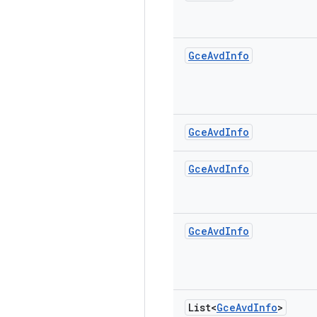
Gce
Avd
Info
Gce
Avd
Info
Gce
Avd
Info
Gce
Avd
Info
List<
Gce
Avd
Info
>