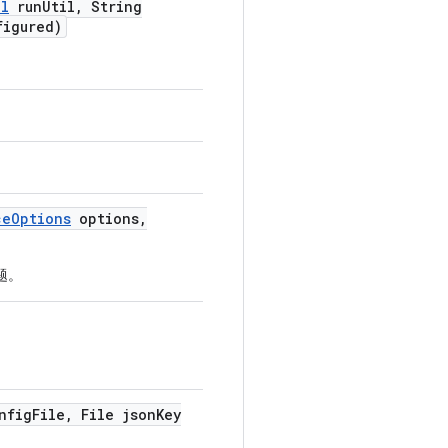
il
run
Util
,
String
figured)
ce
Options
options
,
问题。
nfig
File
,
File json
Key