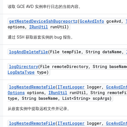
读取 GCE AVD 实例串行日志的当前内容。
get
Nested
Device
Ssh
Bugreportz
(
Gce
Avd
Info
gce
Avd
,
options
,
IRun
Util
run
Util)
通过 SSH 获取嵌套实例的 bug 报告。
log
And
Delete
File
(File temp
File
,
String data
Name
,
log
Directory
(File remote
Directory
,
String base
Nam
Log
Data
Type
type)
log
Nested
Remote
File
(
ITest
Logger
logger
,
Gce
Avd
In
Options
options
,
IRun
Util
run
Util
,
String remote
Fi
type
,
String base
Name
,
List<String> scp
Args)
从嵌套实例中提取远程文件并记录。
log
Nested
Remote
File
(
ITest
Logger
logger
,
Gce
Avd
In