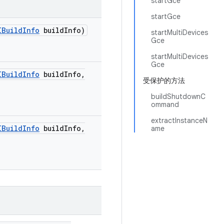
startGce
startGce
IBuild
Info
build
Info)
startMultiDevices
Gce
startMultiDevices
Gce
IBuild
Info
build
Info
,
受保护的方法
buildShutdownC
ommand
extractInstanceN
IBuild
Info
build
Info
,
ame