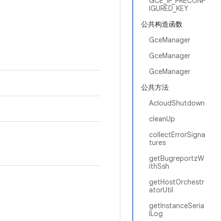
GCE_IP_PRECONF
IGURED_KEY
公共构造函数
GceManager
GceManager
GceManager
公共方法
AcloudShutdown
cleanUp
collectErrorSigna
tures
getBugreportzW
ithSsh
getHostOrchestr
atorUtil
getInstanceSeria
lLog