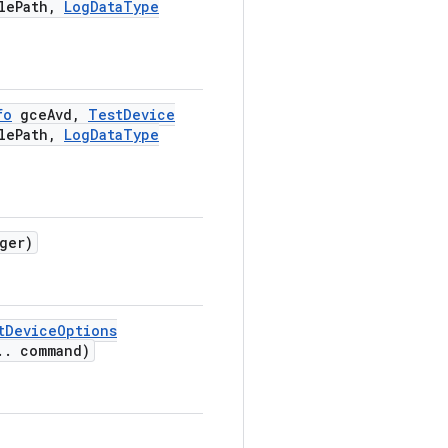
le
Path
,
Log
Data
Type
fo
gce
Avd
,
Test
Device
le
Path
,
Log
Data
Type
ger)
t
Device
Options
.
.
command)