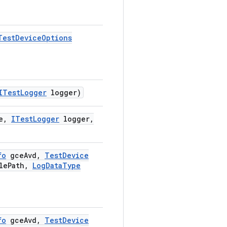
Test
Device
Options
ITest
Logger
logger)
e
,
ITest
Logger
logger
,
fo
gce
Avd
,
Test
Device
le
Path
,
Log
Data
Type
fo
gce
Avd
,
Test
Device