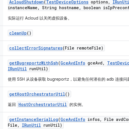
Acloud
Shutdown
(
Test
Device
Options
options
,
IRun
Ut
instance
Name
,
String hostname
,
boolean is
Ip
Precon
实际运行 Acloud 以关闭虚拟设备。
clean
Up
()
collect
Error
Signatures
(File remote
File)
get
Bugreportz
With
Ssh
(
Gce
Avd
Info
gce
Avd
,
Test
Devi
IRun
Util
run
Util)
使用 SSH 从设备获取 bugreportz，以避免任何潜在的 adb 连接
get
Host
Orchestrator
Util
()
HostOrchestratorUtil
返回
的实例。
get
Instance
Serial
Log
(
Gce
Avd
Info
infos
,
File avd
Co
File
,
IRun
Util
run
Util)