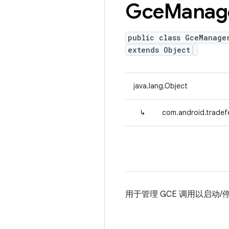
Gce
Manag
public class GceManage
extends Object
java.lang.Object
↳
com.android.tradef
用于管理 GCE 调用以启动/