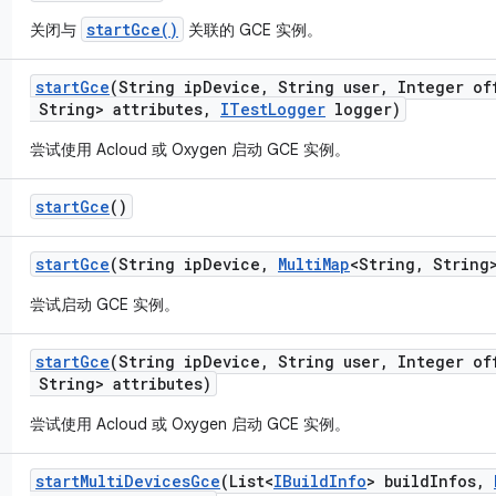
startGce()
关闭与
关联的 GCE 实例。
start
Gce
(String ip
Device
,
String user
,
Integer of
String> attributes
,
ITest
Logger
logger)
尝试使用 Acloud 或 Oxygen 启动 GCE 实例。
start
Gce
()
start
Gce
(String ip
Device
,
Multi
Map
<String
,
String>
尝试启动 GCE 实例。
start
Gce
(String ip
Device
,
String user
,
Integer of
String> attributes)
尝试使用 Acloud 或 Oxygen 启动 GCE 实例。
start
Multi
Devices
Gce
(List<
IBuild
Info
> build
Infos
,