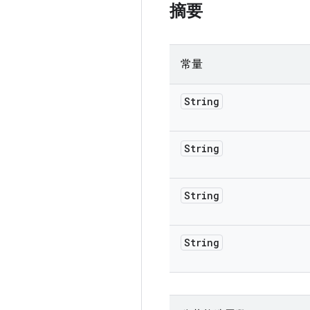
摘要
常量
String
String
String
String