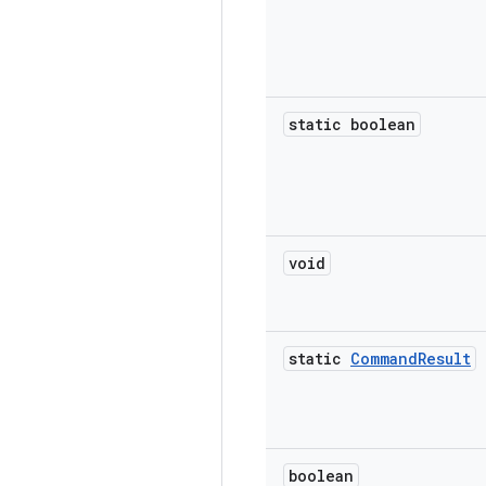
static boolean
void
static
Command
Result
boolean