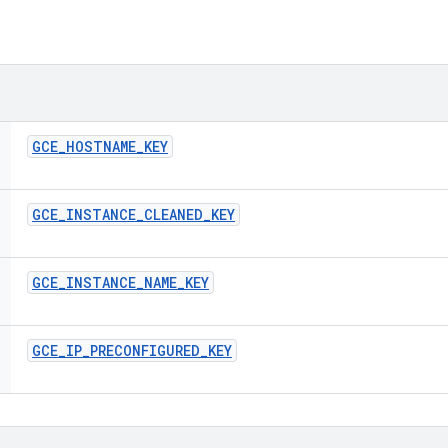
GCE
_
HOSTNAME
_
KEY
GCE
_
INSTANCE
_
CLEANED
_
KEY
GCE
_
INSTANCE
_
NAME
_
KEY
GCE
_
IP
_
PRECONFIGURED
_
KEY