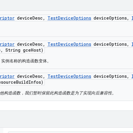
riptor
device
Desc
,
Test
Device
Options
device
Options
,
riptor
device
Desc
,
Test
Device
Options
device
Options
,
e
,
String gce
Host)
E 实例名称的构造函数变体。
riptor
device
Desc
,
Test
Device
Options
device
Options
,
esource
Build
Infos)
其他构造函数，我们暂时保留此构造函数是为了实现向后兼容性。