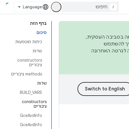
/
בדף הזה
סיכום
פורמה בסביבה העסקית,
כיתות מוטמעות
ברבעון השני וברבעון הרביעי. כדי ליצור ולתרום ל-AOSP, צריך להשתמש
ד יפנה לגרסה האחרונה
שדות
‫constructors
ציבוריים
‫methods ציבוריים
שדות
BUILD_VARS
‫constructors
ציבוריים
GceAvdInfo
GceAvdInfo