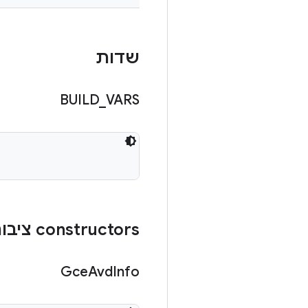
שדות
BUILD
_
VARS
‫constructors ציבוריים
Gce
Avd
Info