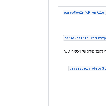
parse
Gce
Info
From
File
parse
Gce
Info
From
Oxyg
ניתוח של פלט משורת פקודה נתונה מקובץ בינארי של לקוח Oxygen כדי לקבל מידע על מכשירי AVD
parse
Gce
Info
From
St