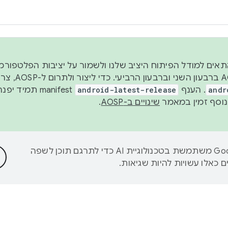
 2026, כדי להתאים למודל הפיתוח היציב שלנו ולשמור על יציבות הפלט
נפרסם קוד מקור ב-AOSP 
andr
. הענף
android-latest-release
manifest תמי
שינויים ב-AOSP
.
‫Google משתמשת בטכנולוגיית AI כדי לתרגם תוכן לשפה
 כאלו עשויות להיות שגיאות.