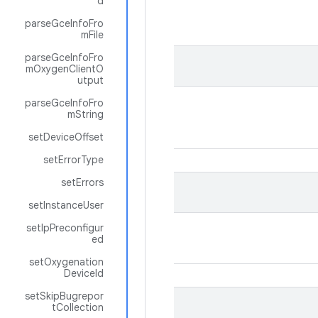
d
parseGceInfoFro
mFile
parseGceInfoFro
mOxygenClientO
utput
parseGceInfoFro
mString
setDeviceOffset
setErrorType
setErrors
setInstanceUser
setIpPreconfigur
ed
setOxygenation
DeviceId
setSkipBugrepor
tCollection