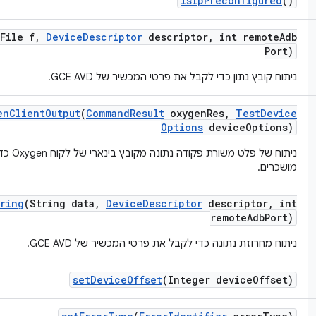
is
Ip
Preconfigured
()
(File f
,
Device
Descriptor
descriptor
,
int remote
Adb
Port)
ניתוח קובץ נתון כדי לקבל את פרטי המכשיר של GCE AVD.
en
Client
Output
(
Command
Result
oxygen
Res
,
Test
Device
Options
device
Options)
מושכרים.
ring
(String data
,
Device
Descriptor
descriptor
,
int
remote
Adb
Port)
ניתוח מחרוזת נתונה כדי לקבל את פרטי המכשיר של GCE AVD.
set
Device
Offset
(Integer device
Offset)