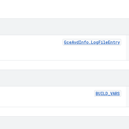
Gce
Avd
Info
.
Log
File
Entry
BUILD
_
VARS