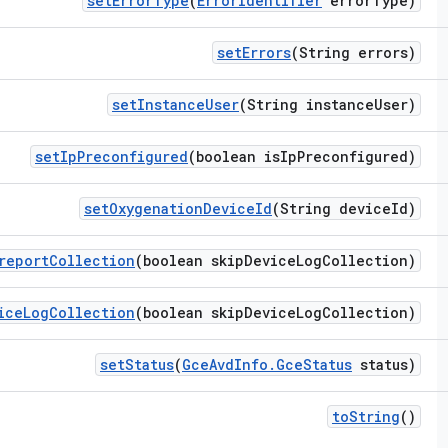
set
Error
Type
(
Error
Identifier
error
Type)
set
Errors
(String errors)
set
Instance
User
(String instance
User)
set
Ip
Preconfigured
(boolean is
Ip
Preconfigured)
set
Oxygenation
Device
Id
(String device
Id)
report
Collection
(boolean skip
Device
Log
Collection)
ice
Log
Collection
(boolean skip
Device
Log
Collection)
set
Status
(
Gce
Avd
Info
.
Gce
Status
status)
to
String
()