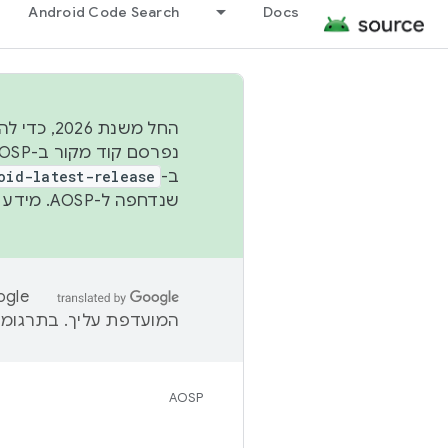
Android Code Search
Docs
החל משנת
ב-
oid-latest-release
שנדחפה ל-AOSP. מידע נוסף זמין במאמר
המועדפת עליך. בתרגומים
AOSP