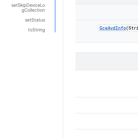
setSkipDeviceLo
gCollection
setStatus
Gce
Avd
Info
(Str
toString