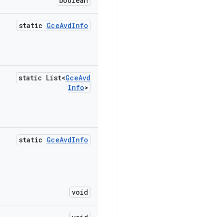
boolean
static
Gce
Avd
Info
static List<
Gce
Avd
Info
>
static
Gce
Avd
Info
void