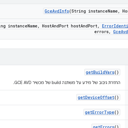
Gce
Avd
Info
(String instance
Name
,
Ho
ing instance
Name
,
Host
And
Port host
And
Port
,
Error
Ident
errors
,
Gce
Avd
get
Build
Vars
()
החזרת גיבוב של מידע על משתנה build של מכשיר GCE AVD.
get
Device
Offset
()
get
Error
Type
()
get
Errors
()