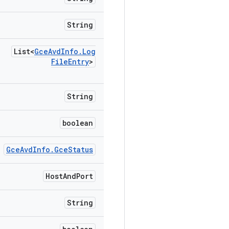
String
List<
Gce
Avd
Info
.
Log
File
Entry
>
String
boolean
Gce
Avd
Info
.
Gce
Status
Host
And
Port
String