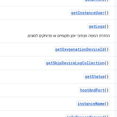
get
Instance
User
()
get
Logs
()
החזרת המפה מנתיבי יומן מקומיים או מרוחקים לסוגים.
get
Oxygenation
Device
Id
()
get
Skip
Device
Log
Collection
()
get
Status
()
host
And
Port
()
instance
Name
()