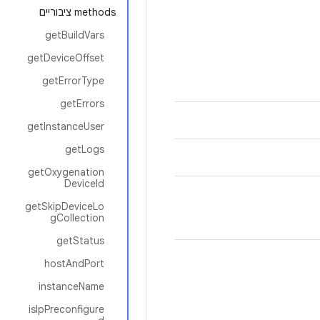
‫methods ציבוריים
getBuildVars
getDeviceOffset
getErrorType
getErrors
getInstanceUser
getLogs
getOxygenation
DeviceId
getSkipDeviceLo
gCollection
getStatus
hostAndPort
instanceName
isIpPreconfigure