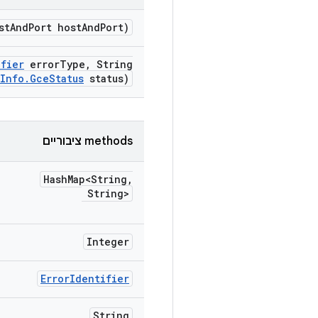
st
And
Port host
And
Port)
ifier
error
Type
,
String
Info
.
Gce
Status
status)
‫methods ציבוריים
Hash
Map<String
,
String>
Integer
Error
Identifier
String