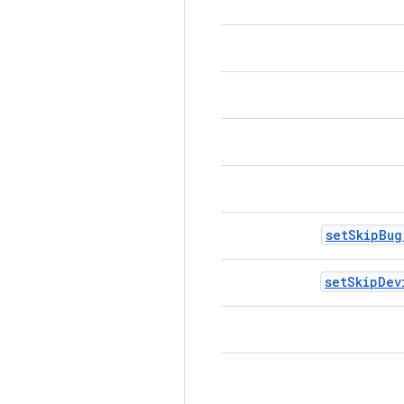
set
Skip
Bug
set
Skip
Dev