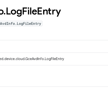
o
.
Log
File
Entry
AvdInfo.LogFileEntry
ed.device.cloud.GceAvdInfo.LogFileEntry