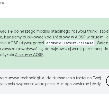
rch
wać się do naszego modelu stabilnego rozwoju trunk i zape
e, będziemy publikować kod źródłowy w AOSP w drugim i c
enia AOSP używaj gałęzi
android-latest-release
. Gałąź
 zawsze odwoływać się do najnowszej wersji przesłanej do
 artykule
Zmiany w AOSP
.
gle używa technologii AI do tłumaczenia treści na Twój
umaczenia wygenerowane przez AI mogą zawierać błędy.