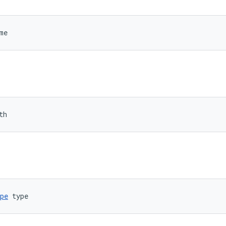
me
th
pe
 type