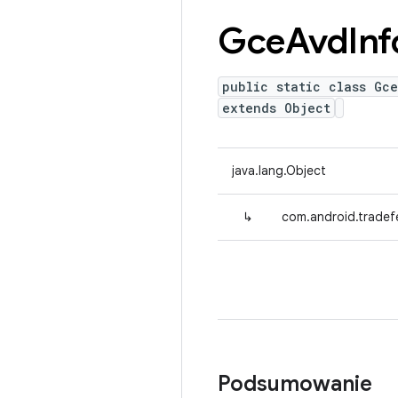
Gce
Avd
Inf
public static class Gce
extends Object
java.lang.Object
↳
com.android.tradef
Podsumowanie