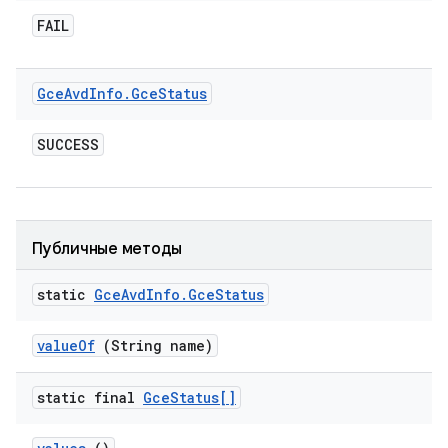
FAIL
Gce
Avd
Info
.
Gce
Status
SUCCESS
Публичные методы
static
Gce
Avd
Info
.
Gce
Status
value
Of
(String name)
static final
Gce
Status[]