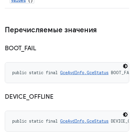
values
()
Перечисляемые значения
BOOT
_
FAIL
public static final 
GceAvdInfo.GceStatus
 BOOT_FAIL
DEVICE
_
OFFLINE
public static final 
GceAvdInfo.GceStatus
 DEVICE_OF