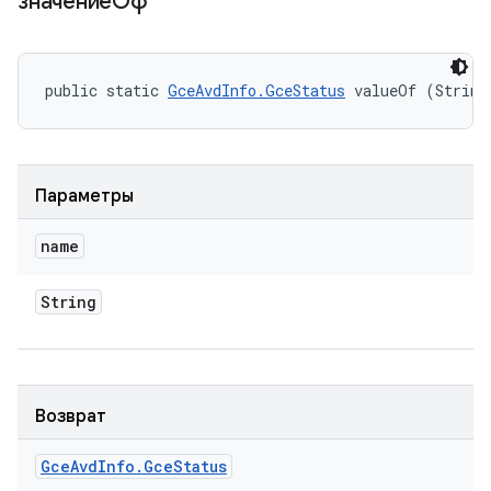
значениеОф
public static 
GceAvdInfo.GceStatus
 valueOf (String
Параметры
name
String
Возврат
Gce
Avd
Info
.
Gce
Status