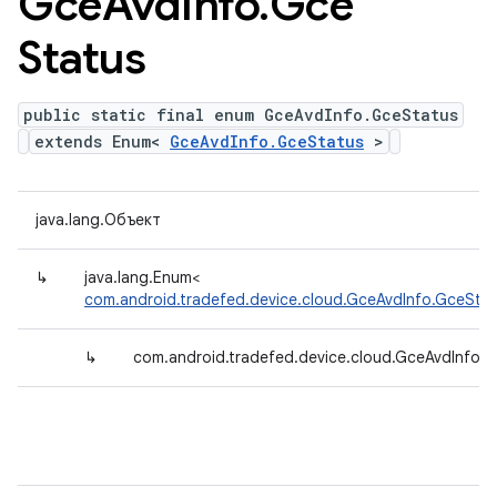
Gce
Avd
Info
.
Gce
Status
public static final enum GceAvdInfo.GceStatus
extends Enum<
GceAvdInfo.GceStatus
>
java.lang.Объект
↳
java.lang.Enum<
com.android.tradefed.device.cloud.GceAvdInfo.GceSta
↳
com.android.tradefed.device.cloud.GceAvdInfo.