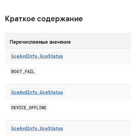
Краткое содержание
Перечисляемые значения
Gce
Avd
Info
.
Gce
Status
BOOT
_
FAIL
Gce
Avd
Info
.
Gce
Status
DEVICE
_
OFFLINE
Gce
Avd
Info
.
Gce
Status