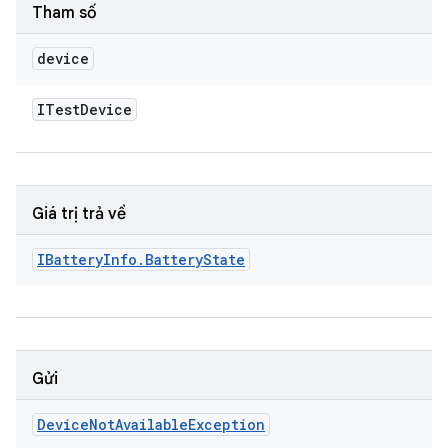
Tham số
device
ITest
Device
Giá trị trả về
IBattery
Info
.
Battery
State
Gửi
Device
Not
Available
Exception