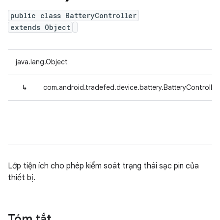
public class BatteryController
extends Object
java.lang.Object
↳
com.android.tradefed.device.battery.BatteryController
Lớp tiện ích cho phép kiểm soát trạng thái sạc pin của
thiết bị.
Tóm tắt