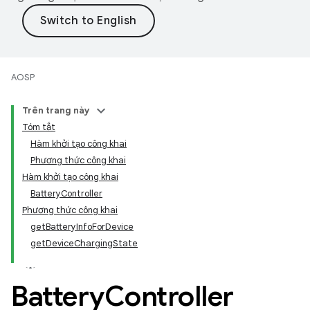
AOSP
Trên trang này
Tóm tắt
Hàm khởi tạo công khai
Phương thức công khai
Hàm khởi tạo công khai
BatteryController
Phương thức công khai
getBatteryInfoForDevice
getDeviceChargingState
Battery
Controller