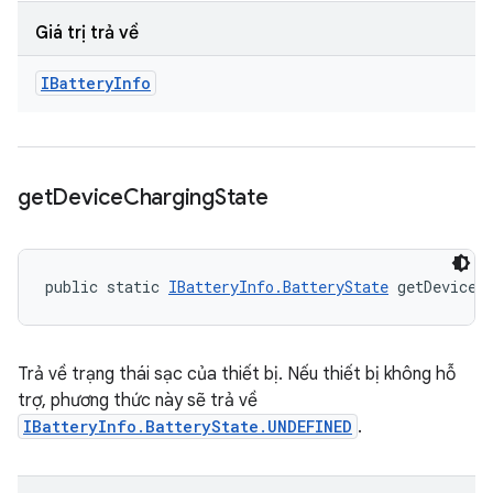
Giá trị trả về
IBattery
Info
get
Device
Charging
State
public static 
IBatteryInfo.BatteryState
 getDeviceC
Trả về trạng thái sạc của thiết bị. Nếu thiết bị không hỗ
trợ, phương thức này sẽ trả về
IBatteryInfo.BatteryState.UNDEFINED
.