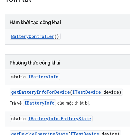
Hàm khởi tạo công khai
Battery
Controller
()
Phương thức công khai
static
IBattery
Info
get
Battery
Info
For
Device
(
ITest
Device
device)
IBatteryInfo
Trả về
của một thiết bị.
static
IBattery
Info
.
Battery
State
get
Device
Charging
State
(
ITest
Device
device)