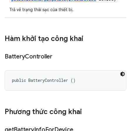
Trả về trạng thái sạc của thiết bị.
Hàm khởi tạo công khai
Battery
Controller
public BatteryController ()
Phương thức công khai
get
Battery
Info
For
Device