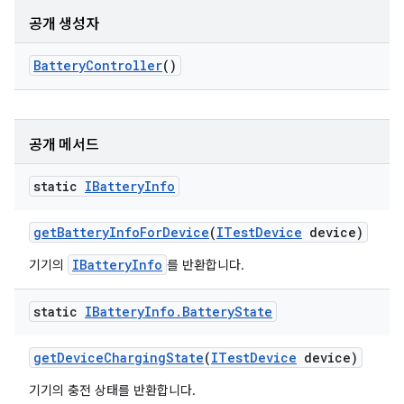
공개 생성자
Battery
Controller
()
공개 메서드
static
IBattery
Info
get
Battery
Info
For
Device
(
ITest
Device
device)
IBatteryInfo
기기의
를 반환합니다.
static
IBattery
Info
.
Battery
State
get
Device
Charging
State
(
ITest
Device
device)
기기의 충전 상태를 반환합니다.