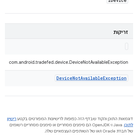
IDevice
זריקות
com.android.tradefed.device.DeviceNotAvailableException
Device
Not
Available
Exception
דוגמאות התוכן והקוד שבדף הזה כפופות לרישיונות המפורטים בקטע
רישיון
לתוכן
.‏ Java ו-OpenJDK הם סימנים מסחריים או סימנים מסחריים רשומים
של חברת Oracle ו/או של השותפים העצמאיים שלה.