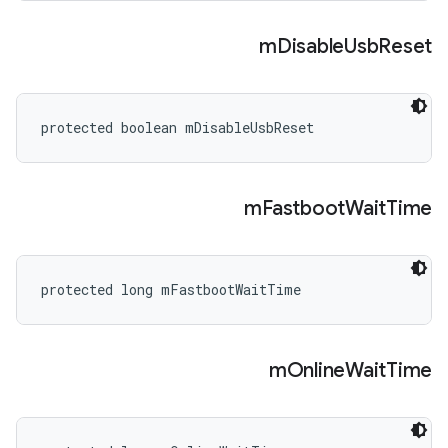
m
Disable
Usb
Reset
protected boolean mDisableUsbReset
m
Fastboot
Wait
Time
protected long mFastbootWaitTime
m
Online
Wait
Time