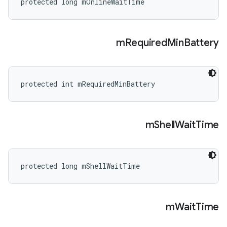
protected long mOnlineWaitTime
m
Required
Min
Battery
protected int mRequiredMinBattery
m
Shell
Wait
Time
protected long mShellWaitTime
m
Wait
Time