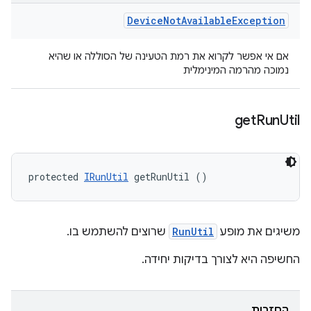
Device
Not
Available
Exception
אם אי אפשר לקרוא את רמת הטעינה של הסוללה או שהיא
נמוכה מהרמה המינימלית
get
Run
Util
protected 
IRunUtil
 getRunUtil ()
משיגים את מופע
RunUtil
שרוצים להשתמש בו.
החשיפה היא לצורך בדיקות יחידה.
החזרות