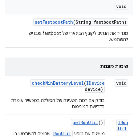
void
set
Fastboot
Path
(String fastboot
Path)
מגדיר את הנתיב לקובץ הבינארי של fastboot שבו יש
להשתמש.
שיטות מוגנות
check
Min
Battery
Level
(
IDevice
void
device)
בודק אם רמת הטעינה של הסוללה במכשיר עומדת
בדרישת המינימום
get
Run
Util
()
IRun
Util
RunUtil
משיגים את מופע
שרוצים להשתמש בו.