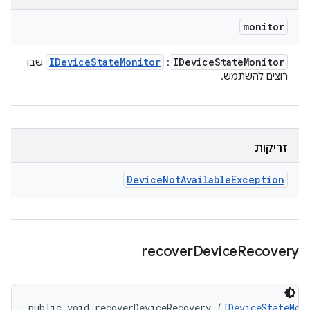
monitor
IDevice
State
Monitor
IDevice
State
Monitor
:
שבו
רוצים להשתמש.
זריקות
Device
Not
Available
Exception
recover
Device
Recovery
public void recoverDeviceRecovery (
IDeviceStateMon