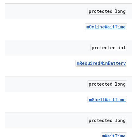
protected long
m
Online
Wait
Time
protected int
m
Required
Min
Battery
protected long
m
Shell
Wait
Time
protected long
m
Wait
Time