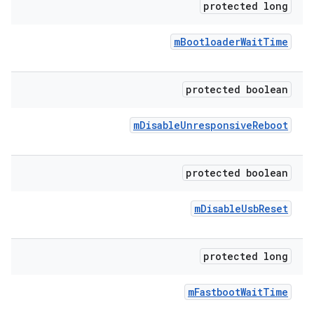
protected long
m
Bootloader
Wait
Time
protected boolean
m
Disable
Unresponsive
Reboot
protected boolean
m
Disable
Usb
Reset
protected long
m
Fastboot
Wait
Time