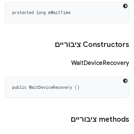
protected long mWaitTime
Constructors ציבוריים
Wait
Device
Recovery
public WaitDeviceRecovery ()
‫methods ציבוריים