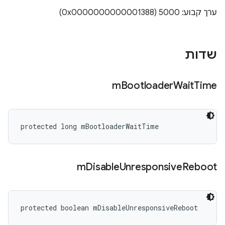
ערך קבוע: 5000 (0x0000000000001388)
שדות
m
Bootloader
Wait
Time
protected long mBootloaderWaitTime
m
Disable
Unresponsive
Reboot
protected boolean mDisableUnresponsiveReboot