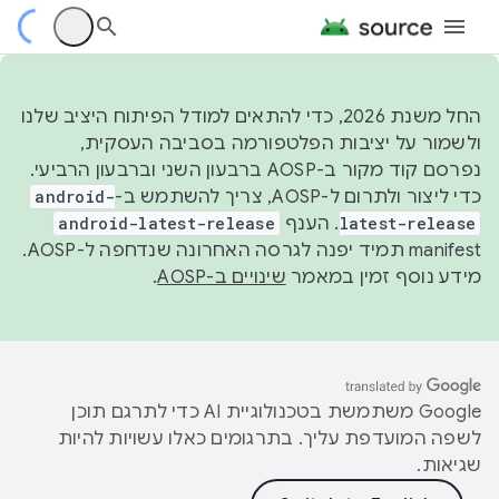
החל משנת 2026, כדי להתאים למודל הפיתוח היציב שלנו
ולשמור על יציבות הפלטפורמה בסביבה העסקית,
נפרסם קוד מקור ב-AOSP ברבעון השני וברבעון הרביעי.
כדי ליצור ולתרום ל-AOSP, צריך להשתמש ב-
android-
latest-release
. הענף
android-latest-release
manifest תמיד יפנה לגרסה האחרונה שנדחפה ל-AOSP.
מידע נוסף זמין במאמר
שינויים ב-AOSP
.
‫Google משתמשת בטכנולוגיית AI כדי לתרגם תוכן
לשפה המועדפת עליך. בתרגומים כאלו עשויות להיות
שגיאות.