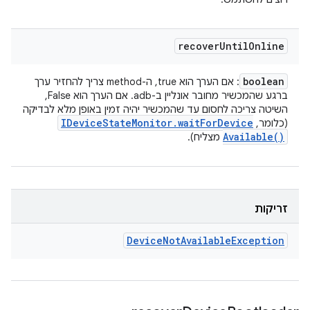
recover
Until
Online
boolean
: אם הערך הוא true, ה-method צריך להחזיר ערך
ברגע שהמכשיר מחובר אונליין ב-adb. אם הערך הוא False,
השיטה צריכה לחסום עד שהמכשיר יהיה זמין באופן מלא לבדיקה
IDevice
State
Monitor
.
wait
For
Device
(כלומר,
Available(
)
מצליח).
זריקות
Device
Not
Available
Exception