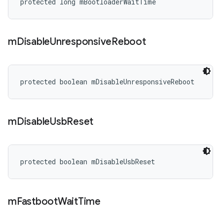
protected long mBootloaderWaitTime
m
Disable
Unresponsive
Reboot
protected boolean mDisableUnresponsiveReboot
m
Disable
Usb
Reset
protected boolean mDisableUsbReset
m
Fastboot
Wait
Time