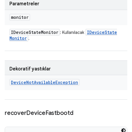
Parametreler
monitor
IDevice
State
Monitor
IDevice
State
: Kullanılacak
Monitor
.
Dekoratif yastıklar
Device
Not
Available
Exception
recover
Device
Fastbootd