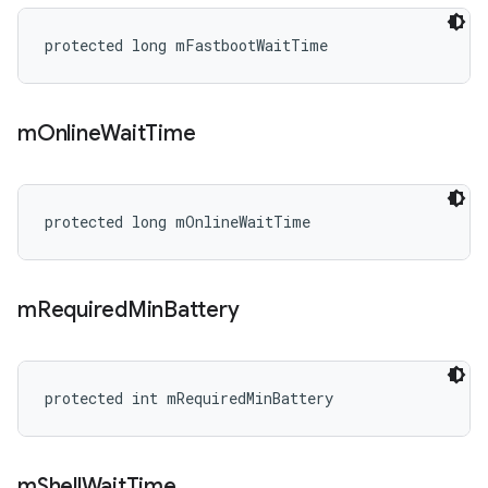
protected long mFastbootWaitTime
m
Online
Wait
Time
protected long mOnlineWaitTime
m
Required
Min
Battery
protected int mRequiredMinBattery
m
Shell
Wait
Time