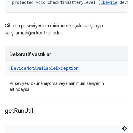
protected void checkMinBatteryLevel (
IDevice
 devic
Cihazın pil seviyesinin minimum koşulu karşılayıp
karşılamadığını kontrol eder.
Dekoratif yastıklar
Device
Not
Available
Exception
Pil seviyesi okunamıyorsa veya minimum seviyenin
altındaysa
get
Run
Util