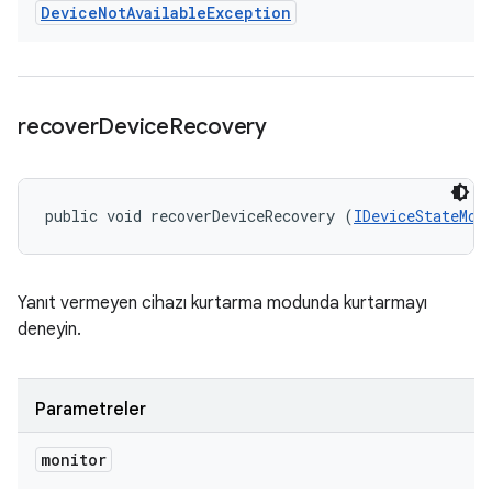
Device
Not
Available
Exception
recover
Device
Recovery
public void recoverDeviceRecovery (
IDeviceStateMon
Yanıt vermeyen cihazı kurtarma modunda kurtarmayı
deneyin.
Parametreler
monitor