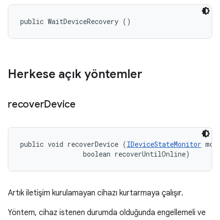
public WaitDeviceRecovery ()
Herkese açık yöntemler
recover
Device
public void recoverDevice (
IDeviceStateMonitor
 moni
                boolean recoverUntilOnline)
Artık iletişim kurulamayan cihazı kurtarmaya çalışır.
Yöntem, cihaz istenen durumda olduğunda engellemeli ve