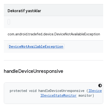
Dekoratif yastıklar
com.android.tradefed.device.DeviceNotAvailableException
Device
Not
Available
Exception
handle
Device
Unresponsive
protected void handleDeviceUnresponsive (
IDevice
 de
IDeviceStateMonitor
 monitor)