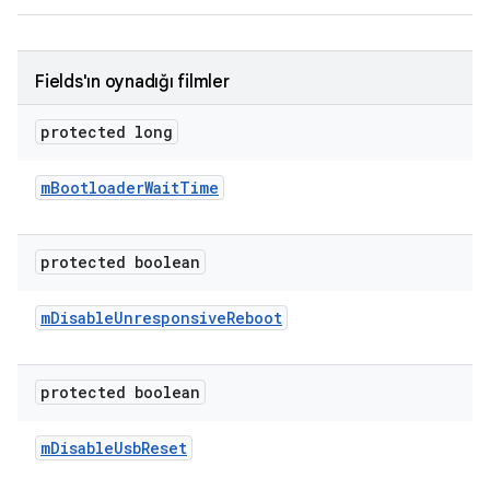
Fields'ın oynadığı filmler
protected long
m
Bootloader
Wait
Time
protected boolean
m
Disable
Unresponsive
Reboot
protected boolean
m
Disable
Usb
Reset