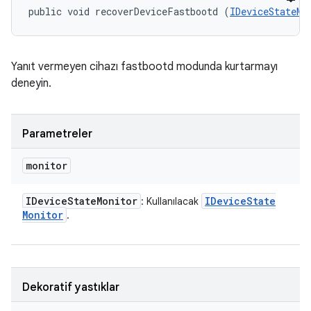
public void recoverDeviceFastbootd (
IDeviceStateMo
Yanıt vermeyen cihazı fastbootd modunda kurtarmayı
deneyin.
Parametreler
monitor
IDevice
State
Monitor
IDevice
State
: Kullanılacak
Monitor
.
Dekoratif yastıklar