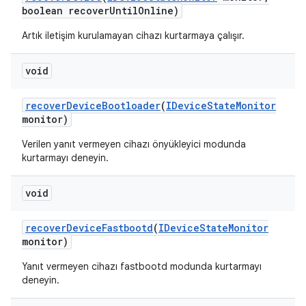
boolean recover
Until
Online)
Artık iletişim kurulamayan cihazı kurtarmaya çalışır.
void
recover
Device
Bootloader
(
IDevice
State
Monitor
monitor)
Verilen yanıt vermeyen cihazı önyükleyici modunda
kurtarmayı deneyin.
void
recover
Device
Fastbootd
(
IDevice
State
Monitor
monitor)
Yanıt vermeyen cihazı fastbootd modunda kurtarmayı
deneyin.