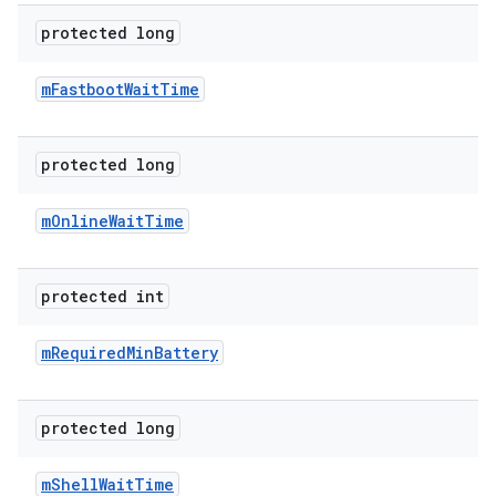
protected long
m
Fastboot
Wait
Time
protected long
m
Online
Wait
Time
protected int
m
Required
Min
Battery
protected long
m
Shell
Wait
Time