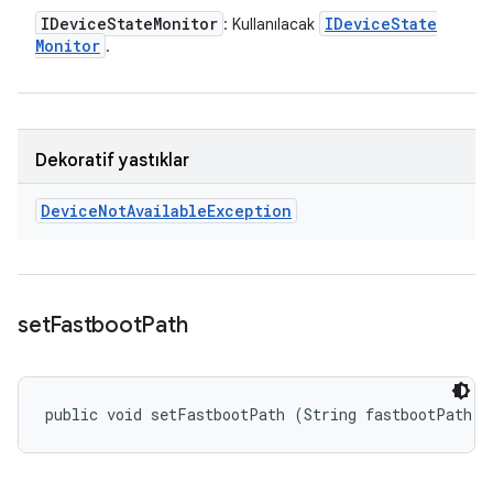
IDevice
State
Monitor
IDevice
State
: Kullanılacak
Monitor
.
Dekoratif yastıklar
Device
Not
Available
Exception
set
Fastboot
Path
public void setFastbootPath (String fastbootPath)