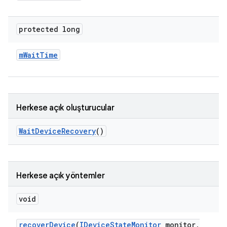
protected long
m
Wait
Time
Herkese açık oluşturucular
Wait
Device
Recovery
()
Herkese açık yöntemler
void
recover
Device
(
IDevice
State
Monitor
monitor
,