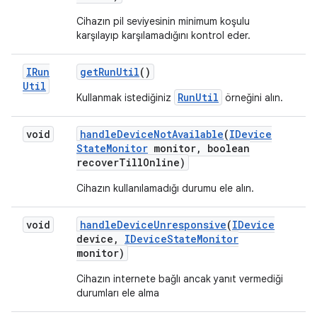
Cihazın pil seviyesinin minimum koşulu
karşılayıp karşılamadığını kontrol eder.
IRun
get
Run
Util
()
Util
RunUtil
Kullanmak istediğiniz
örneğini alın.
void
handle
Device
Not
Available
(
IDevice
State
Monitor
monitor
,
boolean
recover
Till
Online)
Cihazın kullanılamadığı durumu ele alın.
void
handle
Device
Unresponsive
(
IDevice
device
,
IDevice
State
Monitor
monitor)
Cihazın internete bağlı ancak yanıt vermediği
durumları ele alma