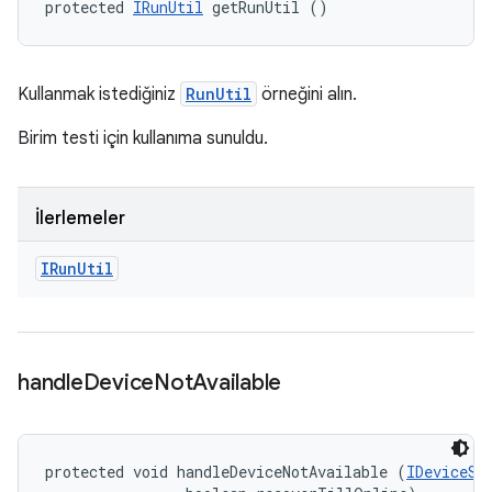
protected 
IRunUtil
 getRunUtil ()
Kullanmak istediğiniz
RunUtil
örneğini alın.
Birim testi için kullanıma sunuldu.
İlerlemeler
IRun
Util
handle
Device
Not
Available
protected void handleDeviceNotAvailable (
IDeviceSt