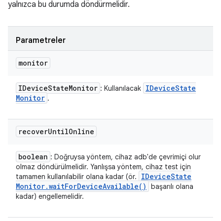
yalnızca bu durumda döndürmelidir.
Parametreler
monitor
IDevice
State
Monitor
IDevice
State
: Kullanılacak
Monitor
.
recover
Until
Online
boolean
: Doğruysa yöntem, cihaz adb'de çevrimiçi olur
olmaz döndürülmelidir. Yanlışsa yöntem, cihaz test için
IDevice
State
tamamen kullanılabilir olana kadar (ör.
Monitor
.
wait
For
Device
Available(
)
başarılı olana
kadar) engellemelidir.