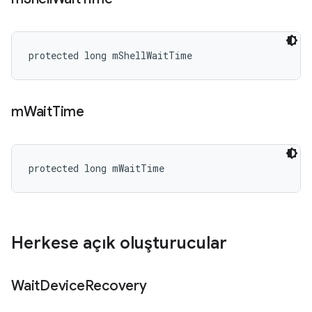
protected long mShellWaitTime
m
Wait
Time
protected long mWaitTime
Herkese açık oluşturucular
Wait
Device
Recovery