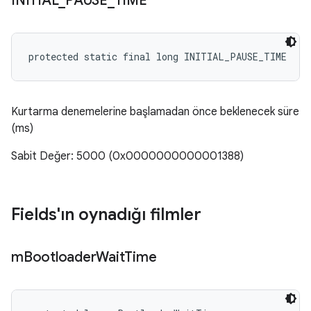
INITIAL
_
PAUSE
_
TIME
protected static final long INITIAL_PAUSE_TIME
Kurtarma denemelerine başlamadan önce beklenecek süre
(ms)
Sabit Değer: 5000 (0x0000000000001388)
Fields'ın oynadığı filmler
m
Bootloader
Wait
Time