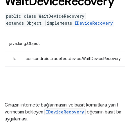
Wait
Device
Recovery
public class WaitDeviceRecovery
extends Object
implements
IDeviceRecovery
java.lang.Object
↳
com.android.tradefed.device.WaitDeviceRecovery
Cihazın internete bağlanmasını ve basit komutlara yanıt
vermesini bekleyen
IDeviceRecovery
öğesinin basit bir
uygulaması.