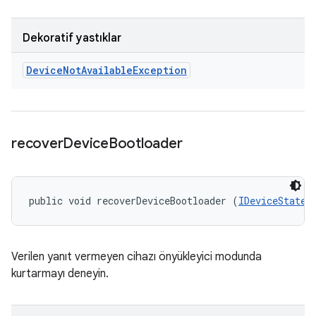
Dekoratif yastıklar
Device
Not
Available
Exception
recover
Device
Bootloader
public void recoverDeviceBootloader (
IDeviceStateM
Verilen yanıt vermeyen cihazı önyükleyici modunda
kurtarmayı deneyin.