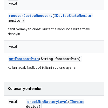
void
recover
Device
Recovery
(
IDevice
State
Monitor
monitor)
Yanıt vermeyen cihazı kurtarma modunda kurtarmayı
deneyin.
void
set
Fastboot
Path
(String fastboot
Path)
Kullanılacak fastboot ikilisinin yolunu ayarlar.
Korunan yöntemler
void
check
Min
Battery
Level
(
IDevice
device)