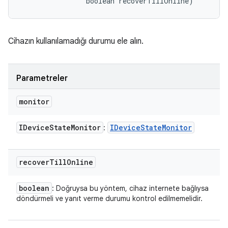
                boolean recoverTillOnline)
Cihazın kullanılamadığı durumu ele alın.
Parametreler
monitor
IDevice
State
Monitor
IDevice
State
Monitor
:
recover
Till
Online
boolean
: Doğruysa bu yöntem, cihaz internete bağlıysa
döndürmeli ve yanıt verme durumu kontrol edilmemelidir.