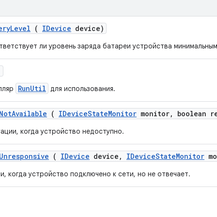
ery
Level
(
IDevice
device)
тветствует ли уровень заряда батареи устройства минимальны
)
RunUtil
мпляр
для использования.
Not
Available
(
IDevice
State
Monitor
monitor
,
boolean r
уации, когда устройство недоступно.
Unresponsive
(
IDevice
device
,
IDevice
State
Monitor
mo
и, когда устройство подключено к сети, но не отвечает.