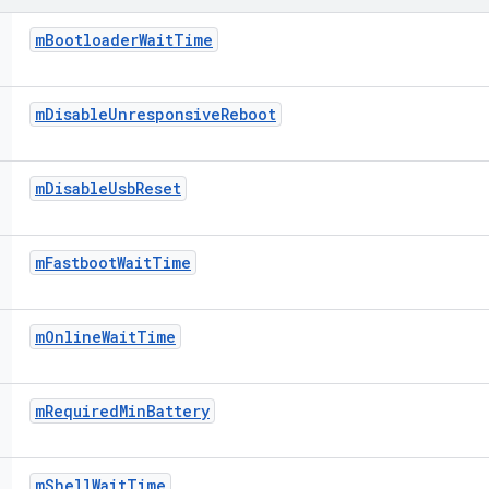
m
Bootloader
Wait
Time
m
Disable
Unresponsive
Reboot
m
Disable
Usb
Reset
m
Fastboot
Wait
Time
m
Online
Wait
Time
m
Required
Min
Battery
m
Shell
Wait
Time