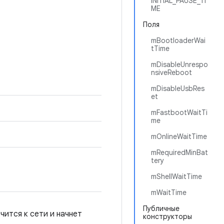
INITIAL_PAUSE_TI
ME
Поля
mBootloaderWai
tTime
mDisableUnrespo
nsiveReboot
mDisableUsbRes
et
mFastbootWaitTi
me
mOnlineWaitTime
mRequiredMinBat
tery
mShellWaitTime
mWaitTime
Публичные
чится к сети и начнет
конструкторы