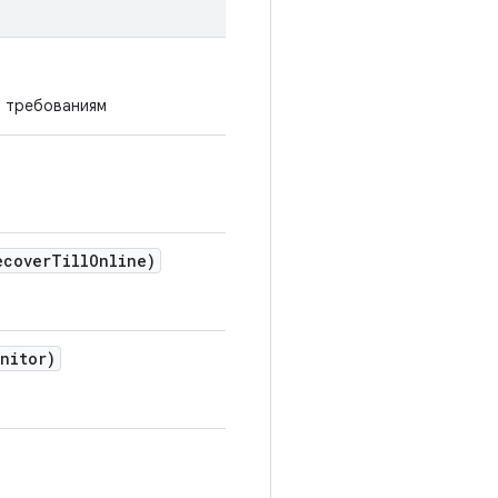
м требованиям
ecover
Till
Online)
nitor)