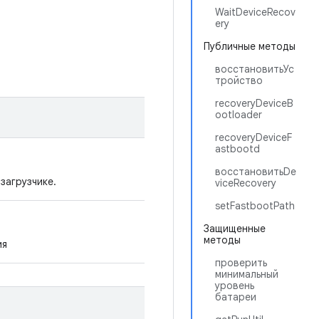
WaitDeviceRecov
ery
Публичные методы
восстановитьУс
тройство
recoveryDeviceB
ootloader
recoveryDeviceF
astbootd
восстановитьDe
загрузчике.
viceRecovery
setFastbootPath
Защищенные
методы
ия
проверить
минимальный
уровень
батареи