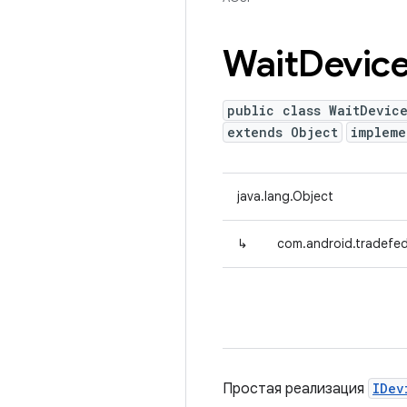
Wait
Devic
public class WaitDevic
extends Object
implem
java.lang.Object
↳
com.android.tradefed
Простая реализация
IDev