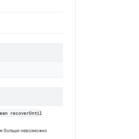
ean recover
Until
ым больше невозможно