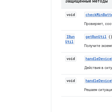
Защищенные методы
void
check
Min
Batt
Проверяет, соо
IRun
get
Run
Util
(
Util
Получите экзе
void
handle
Device
Действия в сит
void
handle
Device
Решаем ситуаци