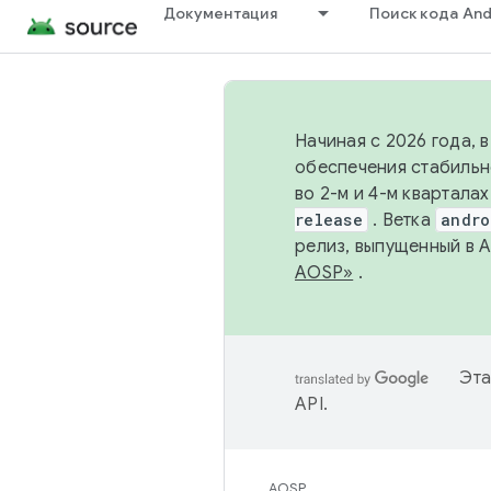
Документация
Поиск кода And
Начиная с 2026 года, 
обеспечения стабильн
во 2-м и 4-м квартала
release
. Ветка
andro
релиз, выпущенный в 
AOSP»
.
Эта
API
.
AOSP