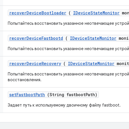
recover
Device
Bootloader
(
IDevice
State
Monitor
mon
Попытайтесь восстановить указанное неотвечающее устрой
recover
Device
Fastbootd
(
IDevice
State
Monitor
moni
Попытайтесь восстановить указанное неотвечающее устрой
recover
Device
Recovery
(
IDevice
State
Monitor
monit
Попытайтесь восстановить указанное неотвечающее устро
восстановления.
set
Fastboot
Path
(String fastboot
Path)
Задает путь к используемому двоичному файлу fastboot.