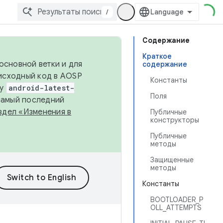
/
Содержание
Краткое
основной ветки и для
содержание
исходный код в AOSP
Константы
ку
android-latest-
Поля
 самый последний
здел «Изменения в
Публичные
конструкторы
Публичные
методы
Защищенные
методы
Константы
BOOTLOADER_P
OLL_ATTEMPTS