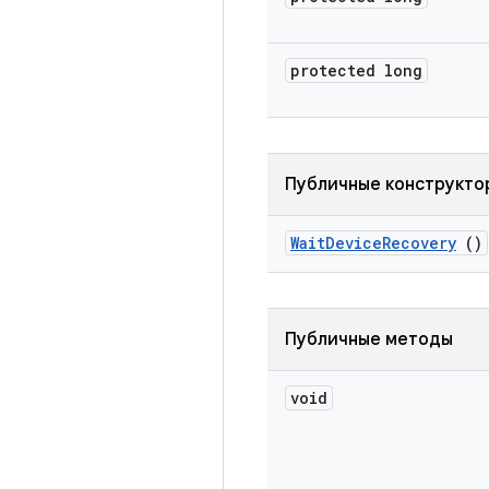
protected long
Публичные конструкто
Wait
Device
Recovery
()
Публичные методы
void