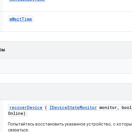
m
Wait
Time
ры
recover
Device
(
IDevice
State
Monitor
monitor
,
bool
Online)
Попытайтесь восстановить указанное устройство, с котор
связаться.