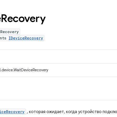
e
Recovery
eRecovery
ents
IDeviceRecovery
.device.WaitDeviceRecovery
iceRecovery
, которая ожидает, когда устройство подклю