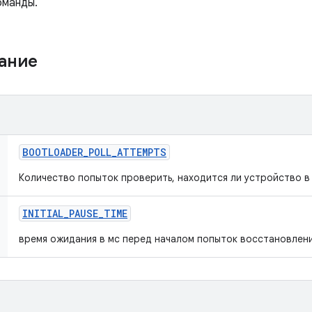
оманды.
жание
BOOTLOADER
_
POLL
_
ATTEMPTS
Количество попыток проверить, находится ли устройство в 
INITIAL
_
PAUSE
_
TIME
время ожидания в мс перед началом попыток восстановлен