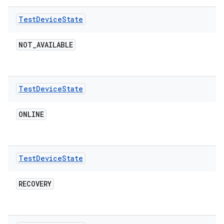
Test
Device
State
NOT
_
AVAILABLE
Test
Device
State
ONLINE
Test
Device
State
RECOVERY