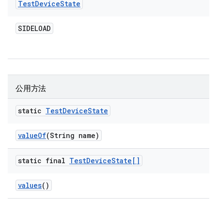
Test
Device
State
SIDELOAD
公用方法
static
Test
Device
State
value
Of
(String name)
static final
Test
Device
State[]
values
()