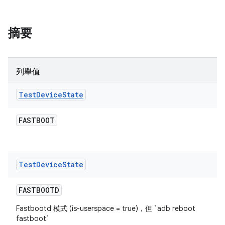
摘要
列舉值
Test
Device
State
FASTBOOT
Test
Device
State
FASTBOOTD
Fastbootd 模式 (is-userspace = true)，但 `adb reboot
fastboot`