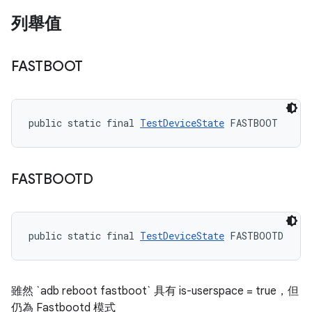
列舉值
FASTBOOT
public static final 
TestDeviceState
 FASTBOOT
FASTBOOTD
public static final 
TestDeviceState
 FASTBOOTD
雖然 `adb reboot fastboot` 具有 is-userspace = true，但
仍為 Fastbootd 模式