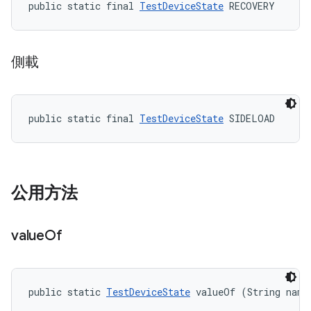
public static final 
TestDeviceState
 RECOVERY
側載
public static final 
TestDeviceState
 SIDELOAD
公用方法
value
Of
public static 
TestDeviceState
 valueOf (String name