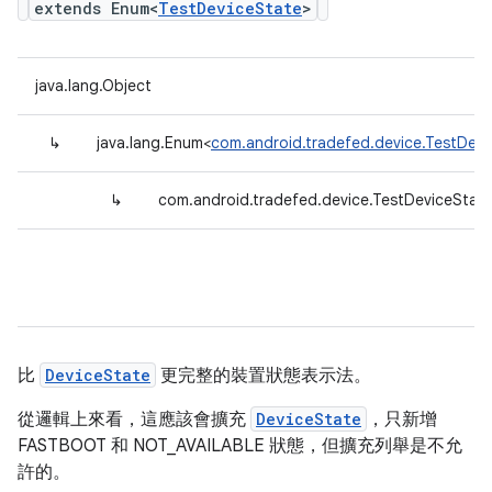
extends Enum<
TestDeviceState
>
java.lang.Object
↳
java.lang.Enum<
com.android.tradefed.device.TestDevi
↳
com.android.tradefed.device.TestDeviceStat
比
DeviceState
更完整的裝置狀態表示法。
從邏輯上來看，這應該會擴充
DeviceState
，只新增
FASTBOOT 和 NOT_AVAILABLE 狀態，但擴充列舉是不允
許的。