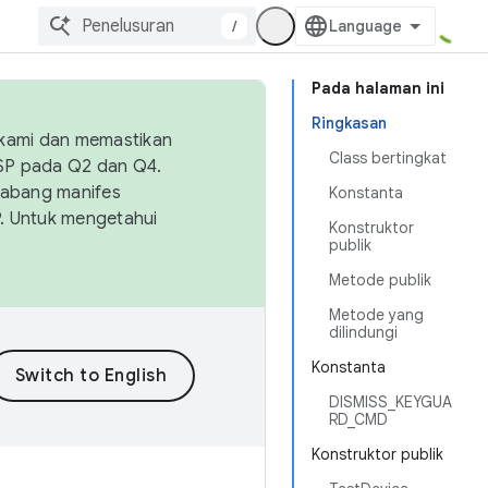
/
Pada halaman ini
Ringkasan
 kami dan memastikan
Class bertingkat
OSP pada Q2 dan Q4.
Cabang manifes
Konstanta
SP. Untuk mengetahui
Konstruktor
publik
Metode publik
Metode yang
dilindungi
Konstanta
DISMISS_KEYGUA
RD_CMD
Konstruktor publik