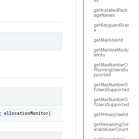
es
getInstalledPack
ageNames
getKeyguardStat
e
getMainUserId
getMainlineModu
leInfo
getMaxNumberO
fRunningUsersSu
pported
getMaxNumberO
fUsersSupported
getMaxNumberO
fUsersSupported
r
allocation
Monitor)
getPrimaryUserId
getRemainingCre
atableUserCount