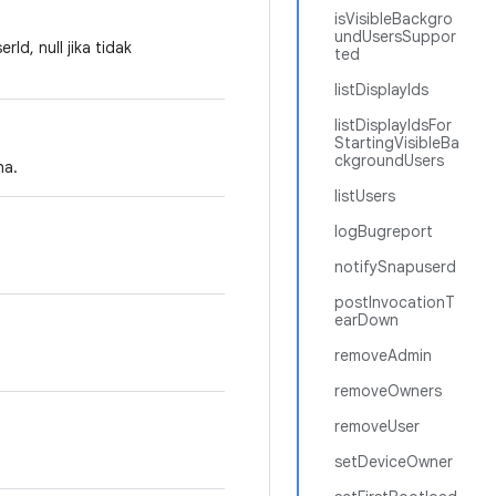
isVisibleBackgro
undUsersSuppor
d, null jika tidak
ted
listDisplayIds
listDisplayIdsFor
StartingVisibleBa
ckgroundUsers
na.
listUsers
logBugreport
notifySnapuserd
postInvocationT
earDown
removeAdmin
removeOwners
removeUser
setDeviceOwner