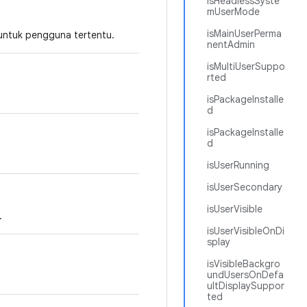
isHeadlessSyste
mUserMode
isMainUserPerma
untuk pengguna tertentu.
nentAdmin
isMultiUserSuppo
rted
isPackageInstalle
d
isPackageInstalle
d
isUserRunning
isUserSecondary
isUserVisible
.
isUserVisibleOnDi
splay
isVisibleBackgro
undUsersOnDefa
ultDisplaySuppor
ted