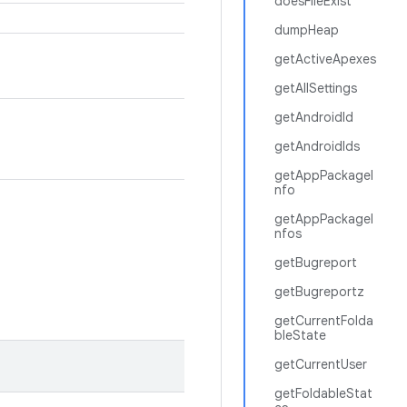
doesFileExist
dumpHeap
getActiveApexes
getAllSettings
getAndroidId
getAndroidIds
getAppPackageI
nfo
getAppPackageI
nfos
getBugreport
getBugreportz
getCurrentFolda
bleState
getCurrentUser
getFoldableStat