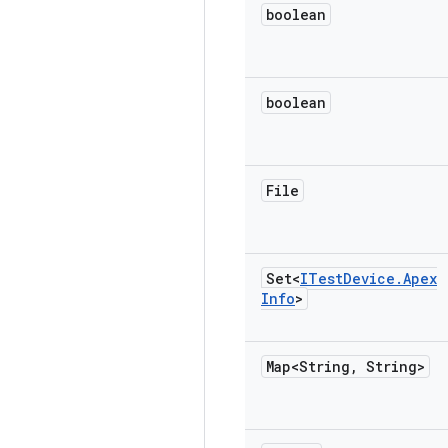
boolean
boolean
File
Set<
ITest
Device
.
Apex
Info
>
Map<String
,
String>