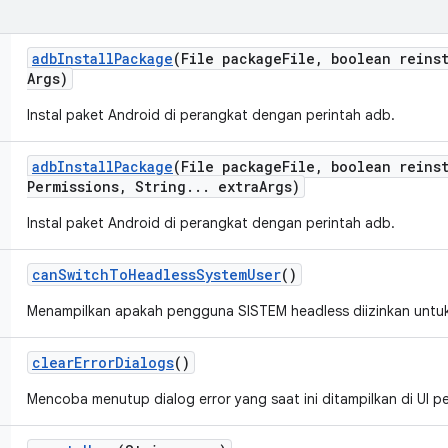
adb
Install
Package
(File package
File
,
boolean reinst
Args)
Instal paket Android di perangkat dengan perintah adb.
adb
Install
Package
(File package
File
,
boolean reinst
Permissions
,
String
.
.
.
extra
Args)
Instal paket Android di perangkat dengan perintah adb.
can
Switch
To
Headless
System
User
()
Menampilkan apakah pengguna SISTEM headless diizinkan untuk 
clear
Error
Dialogs
()
Mencoba menutup dialog error yang saat ini ditampilkan di UI p