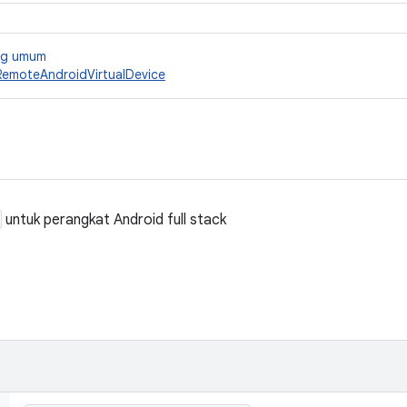
ang umum
RemoteAndroidVirtualDevice
untuk perangkat Android full stack