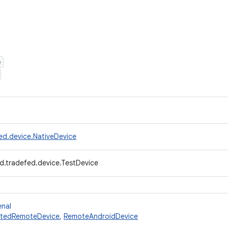
e
ed.device.NativeDevice
d.tradefed.device.TestDevice
enal
tedRemoteDevice
,
RemoteAndroidDevice