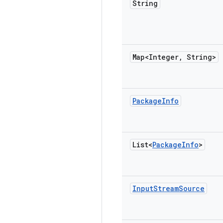
String
Map<Integer
,
String>
Package
Info
List<
Package
Info
>
Input
Stream
Source