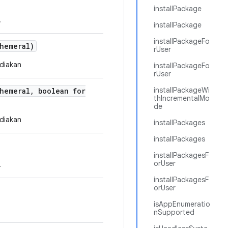
installPackage
.
installPackage
installPackageFo
hemeral)
rUser
diakan
installPackageFo
rUser
installPackageWi
hemeral
,
boolean for
thIncrementalMo
de
diakan
installPackages
installPackages
installPackagesF
orUser
.
installPackagesF
orUser
isAppEnumeratio
nSupported