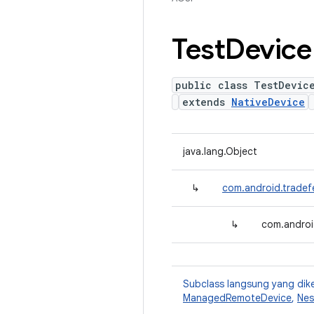
Test
Device
public class TestDevic
extends
NativeDevice
java.lang.Object
↳
com.android.tradef
↳
com.androi
Subclass langsung yang dik
ManagedRemoteDevice
,
Nes