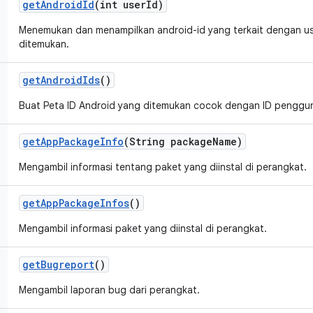
get
Android
Id
(int user
Id)
Menemukan dan menampilkan android-id yang terkait dengan userI
ditemukan.
get
Android
Ids
()
Buat Peta ID Android yang ditemukan cocok dengan ID penggu
get
App
Package
Info
(String package
Name)
Mengambil informasi tentang paket yang diinstal di perangkat.
get
App
Package
Infos
()
Mengambil informasi paket yang diinstal di perangkat.
get
Bugreport
()
Mengambil laporan bug dari perangkat.