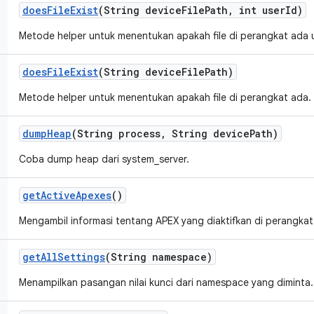
does
File
Exist
(String device
File
Path
,
int user
Id)
Metode helper untuk menentukan apakah file di perangkat ada 
does
File
Exist
(String device
File
Path)
Metode helper untuk menentukan apakah file di perangkat ada.
dump
Heap
(String process
,
String device
Path)
Coba dump heap dari system_server.
get
Active
Apexes
()
Mengambil informasi tentang APEX yang diaktifkan di perangkat
get
All
Settings
(String namespace)
Menampilkan pasangan nilai kunci dari namespace yang diminta.