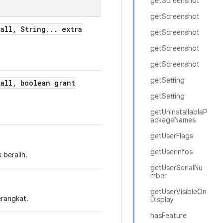
getScreenshot
getScreenshot
all
,
String
.
.
.
extra
getScreenshot
getScreenshot
getScreenshot
getSetting
all
,
boolean grant
getSetting
getUninstallableP
ackageNames
getUserFlags
getUserInfos
beralih.
getUserSerialNu
mber
getUserVisibleOn
erangkat.
Display
hasFeature