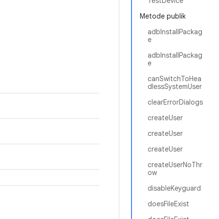
TestDevice
Metode publik
adbInstallPackag
e
adbInstallPackag
e
canSwitchToHea
dlessSystemUser
clearErrorDialogs
createUser
createUser
createUser
createUserNoThr
ow
disableKeyguard
doesFileExist