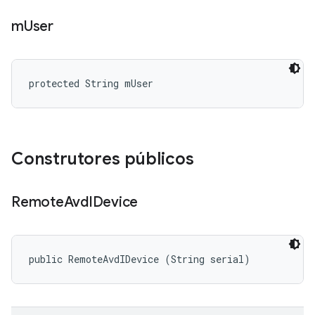
m
User
protected String mUser
Construtores públicos
Remote
Avd
IDevice
public RemoteAvdIDevice (String serial)