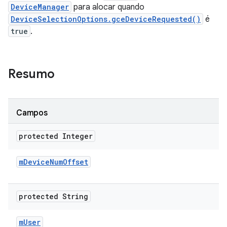
DeviceManager
para alocar quando
DeviceSelectionOptions.gceDeviceRequested()
é
true
.
Resumo
Campos
protected Integer
m
Device
Num
Offset
protected String
m
User