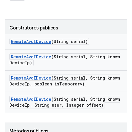
Construtores públicos
Remote
Avd
IDevice
(String serial)
Remote
Avd
IDevice
(String serial
,
String known
Device
Ip)
Remote
Avd
IDevice
(String serial
,
String known
Device
Ip
,
boolean is
Temporary)
Remote
Avd
IDevice
(String serial
,
String known
Device
Ip
,
String user
,
Integer offset)
Métodos públicos