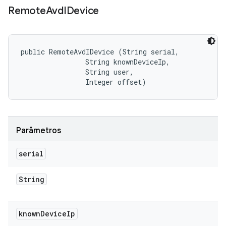
Remote
Avd
IDevice
public RemoteAvdIDevice (String serial, 

                String knownDeviceIp, 

                String user, 

                Integer offset)
Parâmetros
serial
String
known
Device
Ip