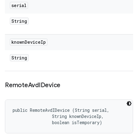
serial
String
known
Device
Ip
String
Remote
Avd
IDevice
public RemoteAvdIDevice (String serial, 

                String knownDeviceIp, 

                boolean isTemporary)