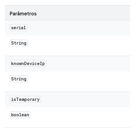
Parâmetros
serial
String
known
Device
Ip
String
is
Temporary
boolean