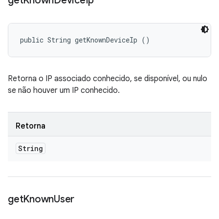
get
Known
Device
Ip
public String getKnownDeviceIp ()
Retorna o IP associado conhecido, se disponível, ou nulo
se não houver um IP conhecido.
Retorna
String
get
Known
User