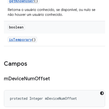
get
Known
User
()
Retorna o usuário conhecido, se disponível, ou nulo se
não houver um usuário conhecido.
boolean
is
Temporary
()
Campos
m
Device
Num
Offset
protected Integer mDeviceNumOffset