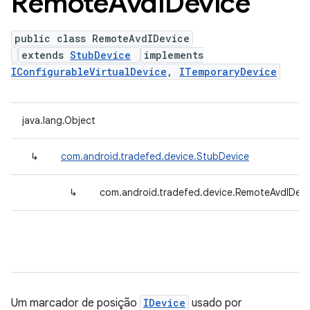
Remote
Avd
IDevice
public class RemoteAvdIDevice
extends
StubDevice
implements
IConfigurableVirtualDevice
,
ITemporaryDevice
java.lang.Object
↳
com.android.tradefed.device.StubDevice
↳
com.android.tradefed.device.RemoteAvdIDevi
Um marcador de posição
IDevice
usado por