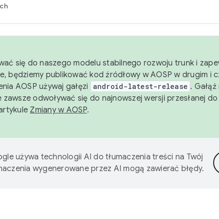
rch
wać się do naszego modelu stabilnego rozwoju trunk i zape
e, będziemy publikować kod źródłowy w AOSP w drugim i c
enia AOSP używaj gałęzi
android-latest-release
. Gałąź
 zawsze odwoływać się do najnowszej wersji przesłanej do
 artykule
Zmiany w AOSP
.
gle używa technologii AI do tłumaczenia treści na Twój
umaczenia wygenerowane przez AI mogą zawierać błędy.