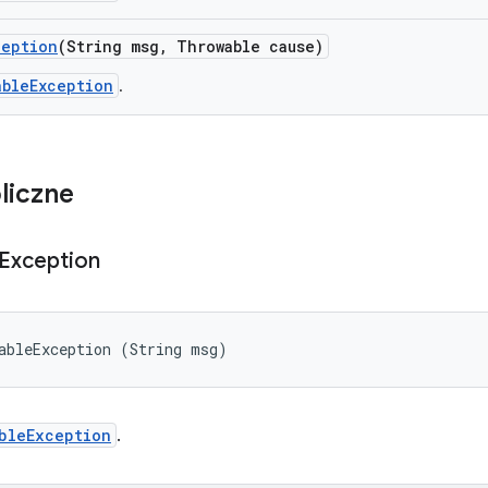
ception
(String msg
,
Throwable cause)
ableException
.
liczne
Exception
ableException (String msg)
bleException
.