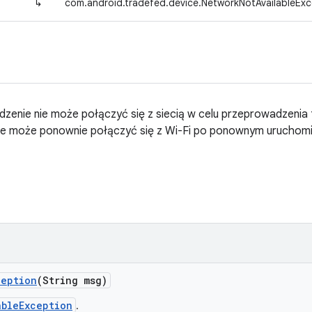
↳
com.android.tradefed.device.NetworkNotAvailableExc
dzenie nie może połączyć się z siecią w celu przeprowadzenia t
 nie może ponownie połączyć się z Wi-Fi po ponownym uruchomi
ception
(String msg)
ableException
.