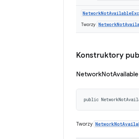
Network
Not
Available
Ex
NetworkNotAvail
Tworzy
Konstruktory pub
Network
Not
Available
public NetworkNotAvail
Tworzy
NetworkNotAvaila