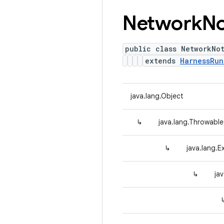
Network
No
public class NetworkNo
extends
HarnessRun
java.lang.Object
↳
java.lang.Throwable
↳
java.lang.E
↳
ja