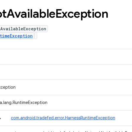
t
Available
Exception
tAvailableException
timeException
xception
va.lang.RuntimeException
↳
com.android.tradefed.error.HarnessRuntimeException