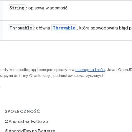
String
: opisową wiadomość.
Throwable
Throwable
: główna
, która spowodowała błąd p
menty kodu podlegają licencjom opisanym w
Licencji na treści
. Java i OpenJ
ącymi do firmy Oracle lub jej podmiotów stowarzyszonych.
.
SPOŁECZNOŚĆ
@Android na Twitterze
@AndroidDev na Twitterze