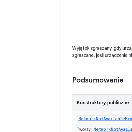
Wyjątek zgłaszany, gdy urzą
zgłaszane, jeśli urządzenie
Podsumowanie
Konstruktory publiczne
Network
Not
Available
Ex
NetworkNotAvail
Tworzy