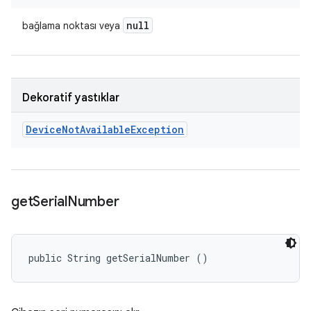
null
bağlama noktası veya
Dekoratif yastıklar
Device
Not
Available
Exception
get
Serial
Number
public String getSerialNumber ()