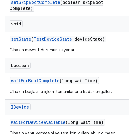
set
Skip
Boot
Complete
(boolean skip
Boot
Complete)
void
set
State
(
Test
Device
State
device
State)
Cihazın mevcut durumunu ayarlar.
boolean
wait
For
Boot
Complete
(long wait
Time)
Cihazın başlatma işlemi tamamlanana kadar engeller.
IDevice
wait
For
Device
Available
(long wait
Time)
Cihazın yanıt vermesini ve test için kullanılabilir olmasını