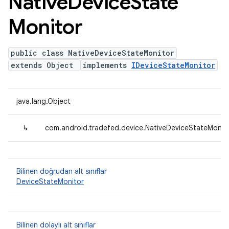
Native
Device
State
Monitor
public class NativeDeviceStateMonitor
extends Object
implements
IDeviceStateMonitor
java.lang.Object
↳
com.android.tradefed.device.NativeDeviceStateMonit
Bilinen doğrudan alt sınıflar
DeviceStateMonitor
Bilinen dolaylı alt sınıflar