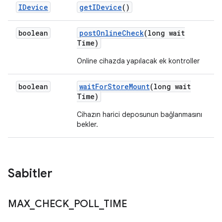
IDevice
get
IDevice
()
boolean
post
Online
Check
(long wait
Time)
Online cihazda yapılacak ek kontroller
boolean
wait
For
Store
Mount
(long wait
Time)
Cihazın harici deposunun bağlanmasını
bekler.
Sabitler
MAX
_
CHECK
_
POLL
_
TIME