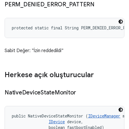
PERM
_
DENIED
_
ERROR
_
PATTERN
protected static final String PERM_DENIED_ERROR_PA
Sabit Değer: "İzin reddedildi"
Herkese açık oluşturucular
Native
Device
State
Monitor
public NativeDeviceStateMonitor (
IDeviceManager
 mgr
IDevice
 device, 

                boolean fastbootEnabled)