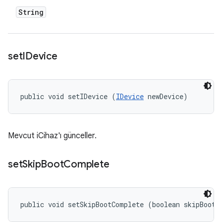
String
set
IDevice
public void setIDevice (
IDevice
 newDevice)
Mevcut iCihaz'ı günceller.
set
Skip
Boot
Complete
public void setSkipBootComplete (boolean skipBootC