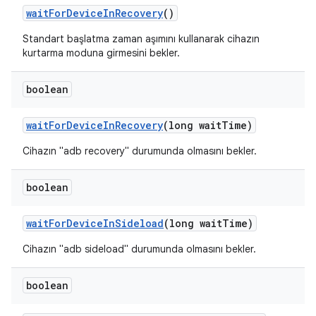
wait
For
Device
In
Recovery
()
Standart başlatma zaman aşımını kullanarak cihazın
kurtarma moduna girmesini bekler.
boolean
wait
For
Device
In
Recovery
(long wait
Time)
Cihazın "adb recovery" durumunda olmasını bekler.
boolean
wait
For
Device
In
Sideload
(long wait
Time)
Cihazın "adb sideload" durumunda olmasını bekler.
boolean