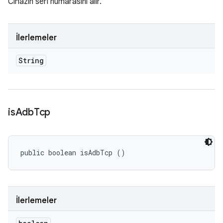
Cihazın seri numarasını alır.
İlerlemeler
String
is
Adb
Tcp
public boolean isAdbTcp ()
İlerlemeler