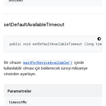
boolean
set
Default
Available
Timeout
public void setDefaultAvailableTimeout (long timeo
Bir cihazın
waitForDeviceAvailable()
içinde
kullanılabilir olması için beklenecek süreyi milisaniye
cinsinden ayarlayın.
Parametreler
timeout
Ms