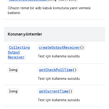
Cihazın temel bir adb kabuk komutuna yanıt vermesi
beklenir.
Korunan yöntemler
Collecting
create
Output
Receiver
()
Output
Test için kullanıma sunuldu
Receiver
long
get
Check
Poll
Time
()
Test için kullanıma sunuldu
long
get
Current
Time
()
Test için kullanıma sunuldu