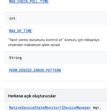
MAX
_
CHECK
_
POLL
_
TIME
int
MAX
_
OP
_
TIME
"Yanıt verme durumunu kontrol et" komutu için milisaniye
cinsinden maksimum işlem süresi
String
PERM
_
DENIED
_
ERROR
_
PATTERN
Herkese açık oluşturucular
Native
Device
State
Monitor
(
IDevice
Manager
mgr
,