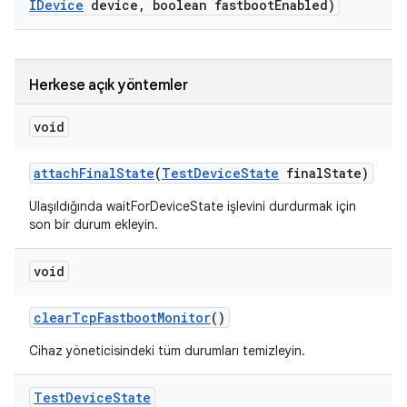
IDevice
device
,
boolean fastboot
Enabled)
Herkese açık yöntemler
void
attach
Final
State
(
Test
Device
State
final
State)
Ulaşıldığında waitForDeviceState işlevini durdurmak için
son bir durum ekleyin.
void
clear
Tcp
Fastboot
Monitor
()
Cihaz yöneticisindeki tüm durumları temizleyin.
Test
Device
State