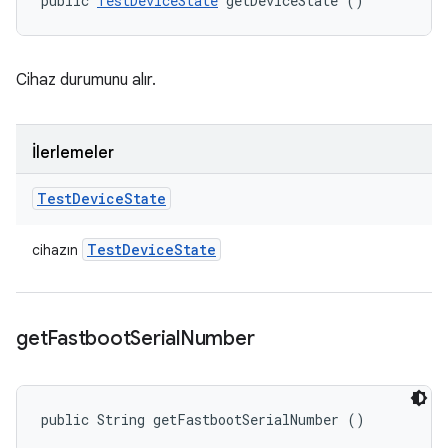
public 
TestDeviceState
 getDeviceState ()
Cihaz durumunu alır.
İlerlemeler
Test
Device
State
Test
Device
State
cihazın
get
Fastboot
Serial
Number
public String getFastbootSerialNumber ()