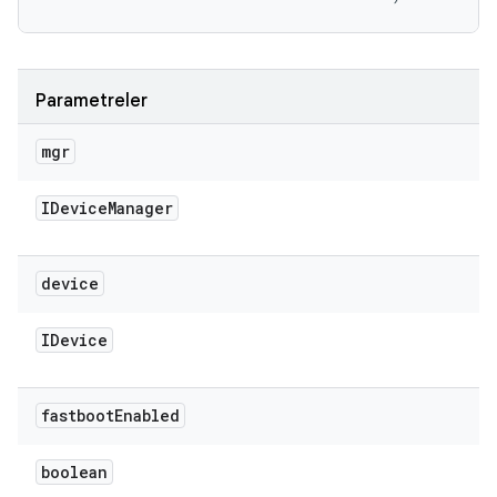
Parametreler
mgr
IDevice
Manager
device
IDevice
fastboot
Enabled
boolean