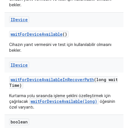
bekler.
IDevice
wait
For
Device
Available
()
Cihazın yanıt vermesini ve test için kullanılabilir olmasını
bekler.
IDevice
wait
For
Device
Available
In
Recover
Path
(long wait
Time)
Kurtarma yolu sırasında işleme şeklini özelleştirmek için
waitForDeviceAvailable(long)
çağrılacak
öğesinin
özel varyantı.
boolean