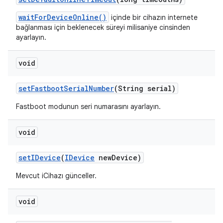
waitForDeviceOnline()
içinde bir cihazın internete
bağlanması için beklenecek süreyi milisaniye cinsinden
ayarlayın.
void
set
Fastboot
Serial
Number
(String serial)
Fastboot modunun seri numarasını ayarlayın.
void
set
IDevice
(
IDevice
new
Device)
Mevcut iCihazı günceller.
void