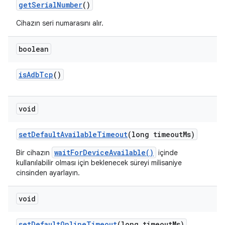
get
Serial
Number
()
Cihazın seri numarasını alır.
boolean
is
Adb
Tcp
()
void
set
Default
Available
Timeout
(long timeout
Ms)
waitForDeviceAvailable()
Bir cihazın
içinde
kullanılabilir olması için beklenecek süreyi milisaniye
cinsinden ayarlayın.
void
set
Default
Online
Timeout
(long timeout
Ms)