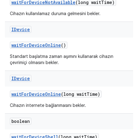
wait
For
Device
Not
Available
(long wait
Time)
Cihazın kullanılamaz duruma gelmesini bekler.
IDevice
wait
For
Device
Online
()
Standart başlatma zaman aşımını kullanarak cihazın
çevrimiçi olmasını bekler.
IDevice
wait
For
Device
Online
(long wait
Time)
Cihazın internete bağlanmasını bekler.
boolean
wait
For
Device
Shell
(long wait
Time)