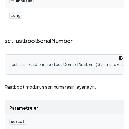
timeout
Ms
long
set
Fastboot
Serial
Number
public void setFastbootSerialNumber (String serial
Fastboot modunun seri numarasını ayarlayın.
Parametreler
serial