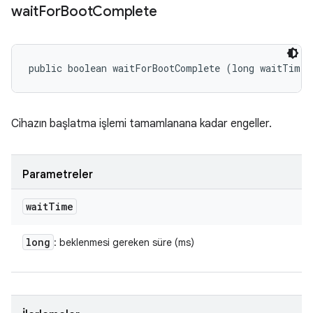
wait
For
Boot
Complete
public boolean waitForBootComplete (long waitTime)
Cihazın başlatma işlemi tamamlanana kadar engeller.
Parametreler
wait
Time
long
: beklenmesi gereken süre (ms)