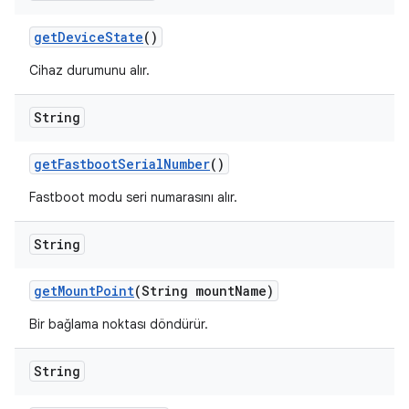
get
Device
State
()
Cihaz durumunu alır.
String
get
Fastboot
Serial
Number
()
Fastboot modu seri numarasını alır.
String
get
Mount
Point
(String mount
Name)
Bir bağlama noktası döndürür.
String