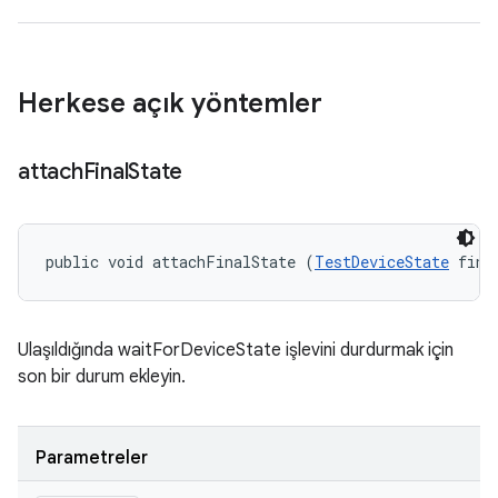
Herkese açık yöntemler
attach
Final
State
public void attachFinalState (
TestDeviceState
 fina
Ulaşıldığında waitForDeviceState işlevini durdurmak için
son bir durum ekleyin.
Parametreler