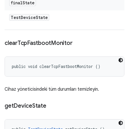
final
State
Test
Device
State
clear
Tcp
Fastboot
Monitor
public void clearTcpFastbootMonitor ()
Cihaz yöneticisindeki tüm durumları temizleyin.
get
Device
State