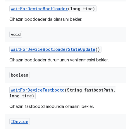
wait
For
Device
Bootloader
(long time)
Cihazın bootloader'da olmasını bekler.
void
wait
For
Device
Bootloader
State
Update
()
Cihazın bootloader durumunun yenilenmesini bekler.
boolean
wait
For
Device
Fastbootd
(String fastboot
Path
,
long time)
Cihazın fastbootd modunda olmasını bekler.
IDevice