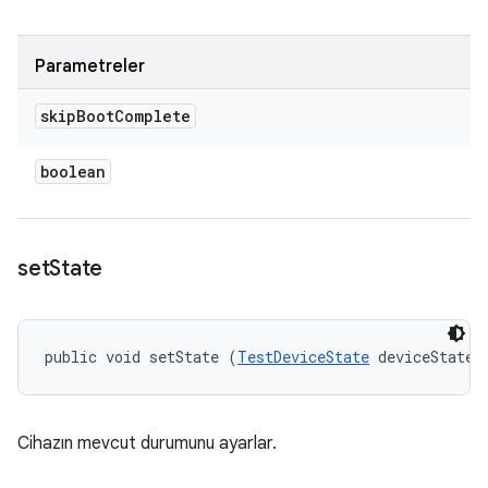
Parametreler
skip
Boot
Complete
boolean
set
State
public void setState (
TestDeviceState
 deviceState)
Cihazın mevcut durumunu ayarlar.