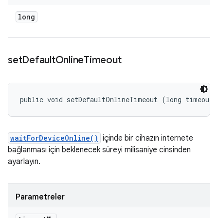
long
set
Default
Online
Timeout
public void setDefaultOnlineTimeout (long timeoutM
waitForDeviceOnline()
içinde bir cihazın internete
bağlanması için beklenecek süreyi milisaniye cinsinden
ayarlayın.
Parametreler