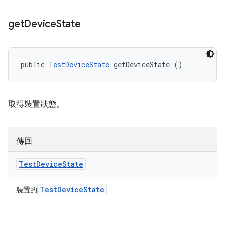
get
Device
State
public 
TestDeviceState
 getDeviceState ()
取得裝置狀態。
傳回
Test
Device
State
Test
Device
State
裝置的