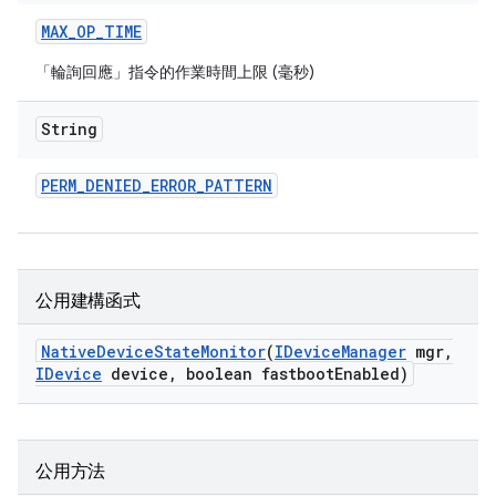
MAX
_
OP
_
TIME
「輪詢回應」指令的作業時間上限 (毫秒)
String
PERM
_
DENIED
_
ERROR
_
PATTERN
公用建構函式
Native
Device
State
Monitor
(
IDevice
Manager
mgr
,
IDevice
device
,
boolean fastboot
Enabled)
公用方法