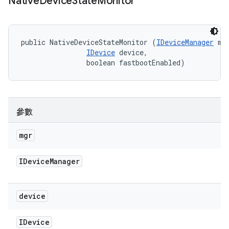
Native
Device
State
Monitor
public NativeDeviceStateMonitor (
IDeviceManager
 mgr
IDevice
 device, 

                boolean fastbootEnabled)
參數
mgr
IDevice
Manager
device
IDevice