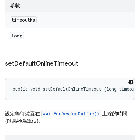
參數
timeout
Ms
long
set
Default
Online
Timeout
public void setDefaultOnlineTimeout (long timeoutM
設定等待裝置在
waitForDeviceOnline()
上線的時間
(以毫秒為單位)。