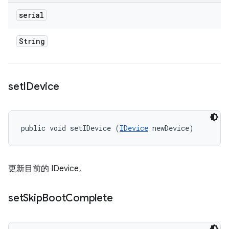
serial
String
set
IDevice
public void setIDevice (
IDevice
 newDevice)
更新目前的 IDevice。
set
Skip
Boot
Complete