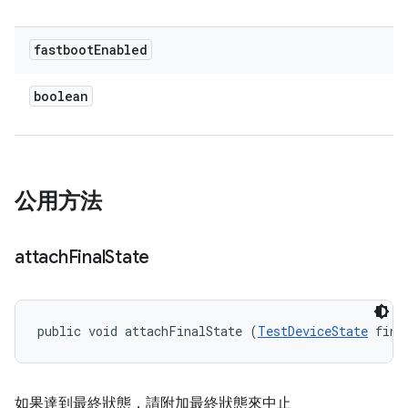
fastboot
Enabled
boolean
公用方法
attach
Final
State
public void attachFinalState (
TestDeviceState
 fina
如果達到最終狀態，請附加最終狀態來中止