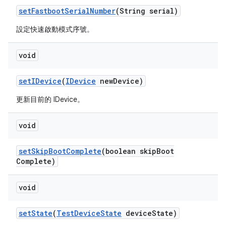
set
Fastboot
Serial
Number
(String serial)
設定快速啟動模式序號。
void
set
IDevice
(
IDevice
new
Device)
更新目前的 IDevice。
void
set
Skip
Boot
Complete
(boolean skip
Boot
Complete)
void
set
State
(
Test
Device
State
device
State)