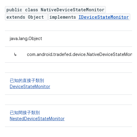
public class NativeDeviceStateMonitor
extends Object
implements
IDeviceStateMonitor
java.lang.Object
↳
com.android.tradefed.device.NativeDeviceStateMonit
已知的直接子類別
DeviceStateMonitor
已知間接子類別
NestedDeviceStateMonitor