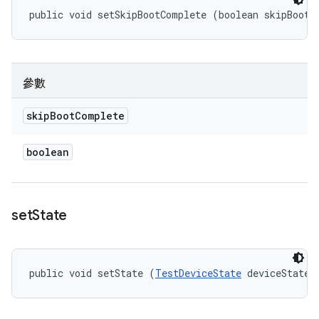
public void setSkipBootComplete (boolean skipBootC
參數
skip
Boot
Complete
boolean
set
State
public void setState (
TestDeviceState
 deviceState)