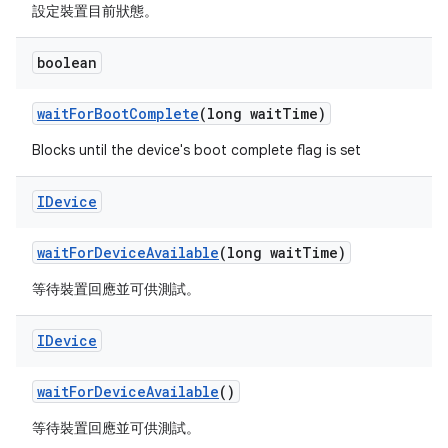
設定裝置目前狀態。
boolean
wait
For
Boot
Complete
(long wait
Time)
Blocks until the device's boot complete flag is set
IDevice
wait
For
Device
Available
(long wait
Time)
等待裝置回應並可供測試。
IDevice
wait
For
Device
Available
()
等待裝置回應並可供測試。