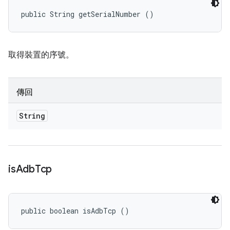
public String getSerialNumber ()
取得裝置的序號。
傳回
String
is
Adb
Tcp
public boolean isAdbTcp ()