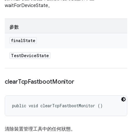
waitForDeviceState。
參數
final
State
Test
Device
State
clear
Tcp
Fastboot
Monitor
public void clearTcpFastbootMonitor ()
清除裝置管理工具中的任何狀態。