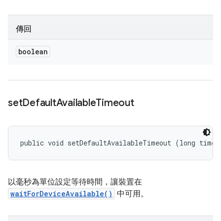
傳回
boolean
set
Default
Available
Timeout
public void setDefaultAvailableTimeout (long timeo
以毫秒為單位設定等待時間，讓裝置在
waitForDeviceAvailable()
中可用。