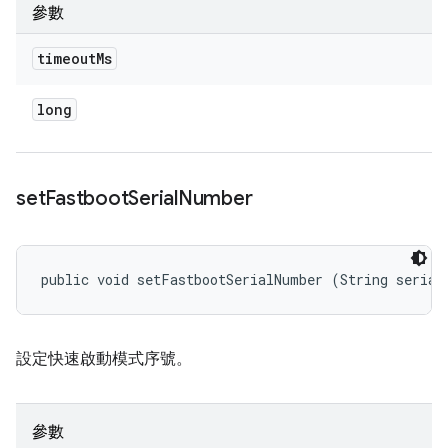
參數
timeout
Ms
long
set
Fastboot
Serial
Number
public void setFastbootSerialNumber (String serial
設定快速啟動模式序號。
參數