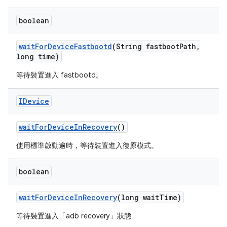
boolean
wait
For
Device
Fastbootd
(String fastboot
Path
,
long time)
等待裝置進入 fastbootd。
IDevice
wait
For
Device
In
Recovery
()
使用標準啟動逾時，等待裝置進入復原模式。
boolean
wait
For
Device
In
Recovery
(long wait
Time)
等待裝置進入「adb recovery」狀態