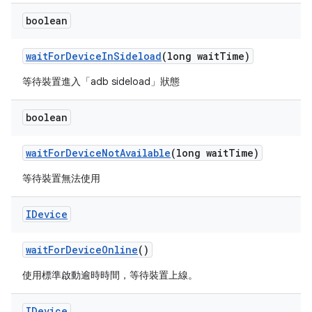
boolean
wait
For
Device
In
Sideload
(long wait
Time)
等待裝置進入「adb sideload」狀態
boolean
wait
For
Device
Not
Available
(long wait
Time)
等待裝置無法使用
IDevice
wait
For
Device
Online
()
使用標準啟動逾時時間，等待裝置上線。
IDevice