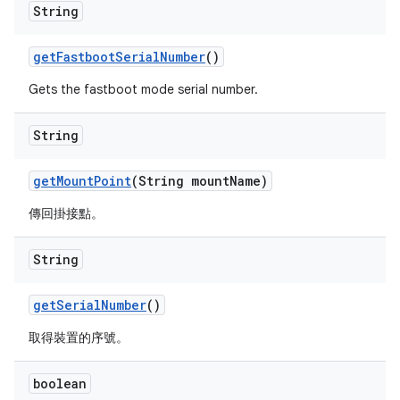
String
get
Fastboot
Serial
Number
()
Gets the fastboot mode serial number.
String
get
Mount
Point
(String mount
Name)
傳回掛接點。
String
get
Serial
Number
()
取得裝置的序號。
boolean