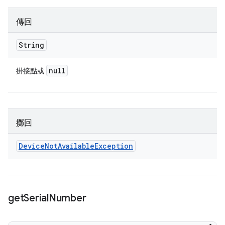
傳回
String
null
掛接點或
擲回
Device
Not
Available
Exception
get
Serial
Number