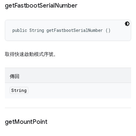
get
Fastboot
Serial
Number
public String getFastbootSerialNumber ()
取得快速啟動模式序號。
傳回
String
get
Mount
Point