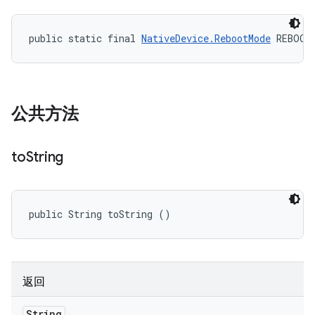
public static final 
NativeDevice.RebootMode
 REBOOT
公共方法
to
String
public String toString ()
返回
String