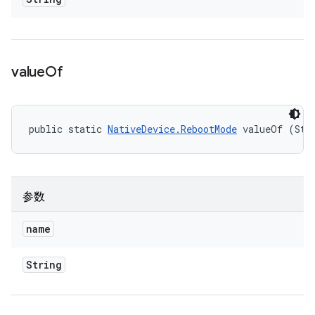
value
Of
public static 
NativeDevice.RebootMode
 valueOf (Str
参数
name
String