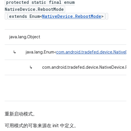
protected static final enum
NativeDevice.RebootMode
extends Enum<
NativeDevice.RebootMode
>
java.lang.Object
↳
java.lang.Enum<
com.android.tradefed.device.NativeD
↳
com.android.tradefed.device.NativeDevice.
重新启动模式。
可用模式的可靠来源在 init 中定义。