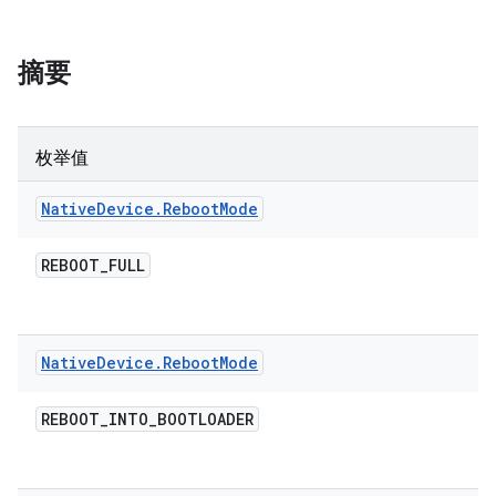
摘要
枚举值
Native
Device
.
Reboot
Mode
REBOOT
_
FULL
Native
Device
.
Reboot
Mode
REBOOT
_
INTO
_
BOOTLOADER