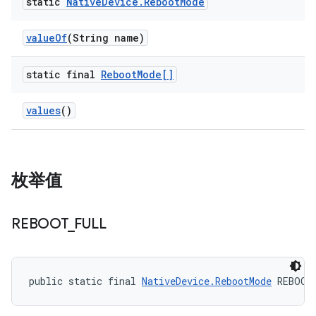
static
Native
Device
.
Reboot
Mode
value
Of
(String name)
static final
Reboot
Mode[]
values
()
枚举值
REBOOT
_
FULL
public static final 
NativeDevice.RebootMode
 REBOOT