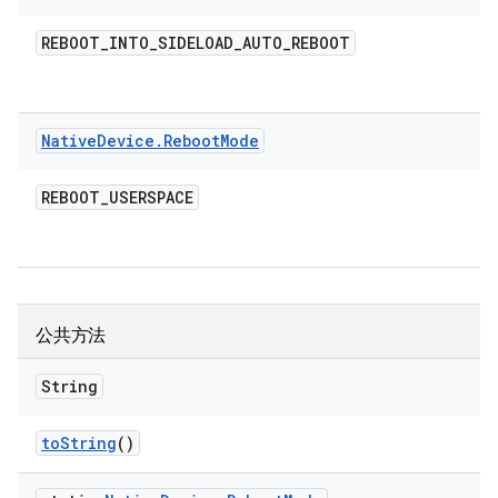
REBOOT
_
INTO
_
SIDELOAD
_
AUTO
_
REBOOT
Native
Device
.
Reboot
Mode
REBOOT
_
USERSPACE
公共方法
String
to
String
()