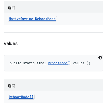
返回
Native
Device
.
Reboot
Mode
values
public static final 
RebootMode[]
 values ()
返回
Reboot
Mode[]