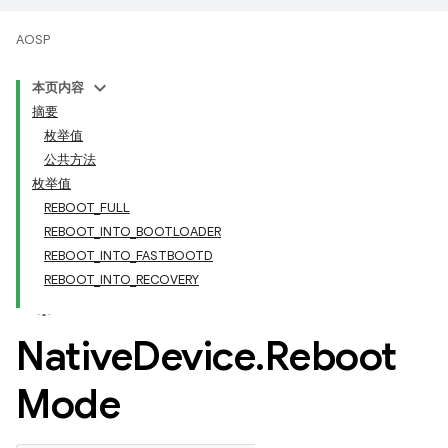
AOSP
本页内容
摘要
枚举值
公共方法
枚举值
REBOOT_FULL
REBOOT_INTO_BOOTLOADER
REBOOT_INTO_FASTBOOTD
REBOOT_INTO_RECOVERY
Native
Device
.
Reboot
Mode