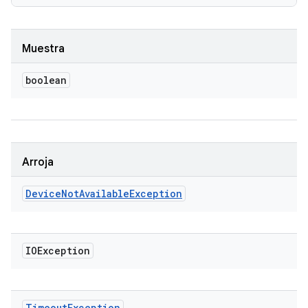
Muestra
boolean
Arroja
Device
Not
Available
Exception
IOException
Timeout
Exception