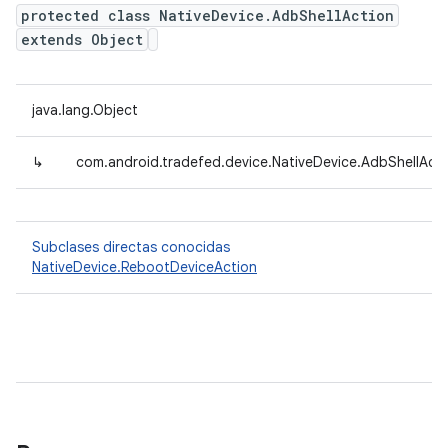
protected class NativeDevice.AdbShellAction
extends Object
java.lang.Object
↳
com.android.tradefed.device.NativeDevice.AdbShellActi
Subclases directas conocidas
NativeDevice.RebootDeviceAction