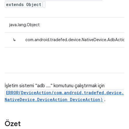
extends Object
java.lang.Object
↳
com.android.tradefed.device.NativeDevice.AdbAction
İşletim sistemi "adb ...." komutunu çalıştırmak için
ERROR(DeviceAction/com.android.tradefed.device.
NativeDevice.DeviceAction DeviceAction)
.
Özet