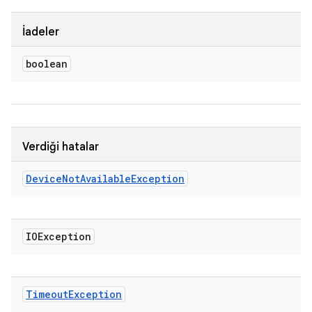
İadeler
boolean
Verdiği hatalar
Device
Not
Available
Exception
IOException
Timeout
Exception