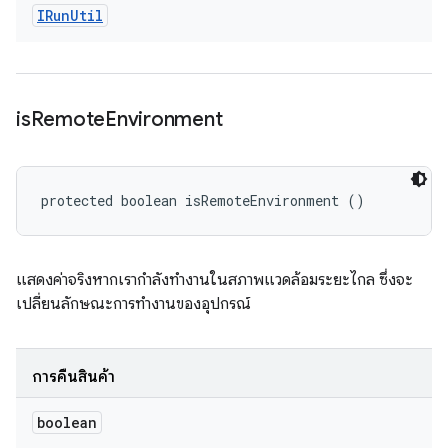
IRun
Util
is
Remote
Environment
protected boolean isRemoteEnvironment ()
แสดงค่าจริงหากเรากำลังทำงานในสภาพแวดล้อมระยะไกล ซึ่งจะ
เปลี่ยนลักษณะการทำงานของอุปกรณ์
การคืนสินค้า
boolean