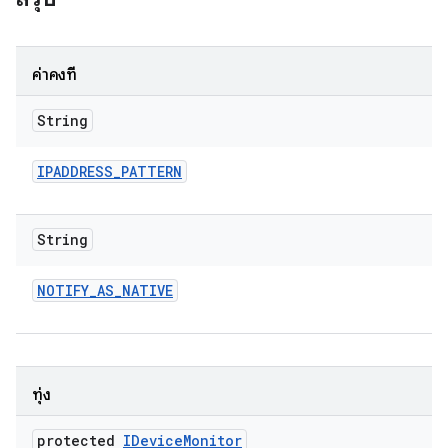
ค่าคงที่
String
IPADDRESS
_
PATTERN
String
NOTIFY
_
AS
_
NATIVE
ทุ่ง
protected
IDevice
Monitor