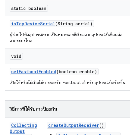
static boolean
is
Tcp
Device
Serial
(String serial)
ผู้ช่วยไปยังอุปกรณ์หากเป็นหมายเลขซีเรียลจากอุปกรณ์ที่เชื่อมต่อ
จากระยะไกล
void
set
Fastboot
Enabled
(boolean enable)
เปิดใช้หรือไม่เปิดใช้การรองรับ Fastboot สำหรับอุปกรณ์ที่สร้างขึ้น
วิธีการที่ได้รับการป้องกัน
Collecting
create
Output
Receiver
()
Output