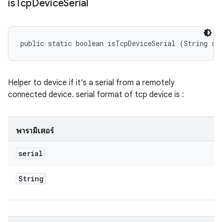
is
Tcp
Device
Serial
public static boolean isTcpDeviceSerial (String se
Helper to device if it's a serial from a remotely
connected device. serial format of tcp device is
:
พารามิเตอร์
serial
String