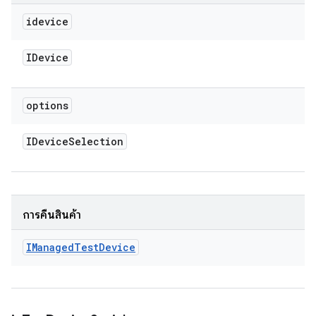
idevice
IDevice
options
IDevice
Selection
การคืนสินค้า
IManaged
Test
Device