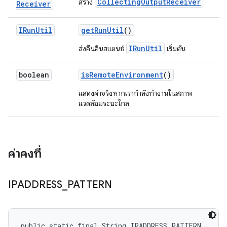
CollectingOutputReceiver
สร้าง
Receiver
IRun
Util
get
Run
Util
()
IRunUtil
ส่งคืนอินสแตนซ์
เริ่มต้น
boolean
is
Remote
Environment
()
แสดงค่าจริงหากเรากำลังทำงานในสภาพ
แวดล้อมระยะไกล
ค่าคงที่
IPADDRESS
_
PATTERN
public static final String IPADDRESS_PATTERN