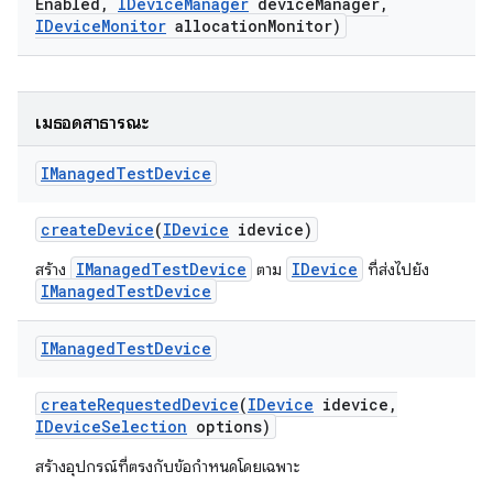
Enabled
,
IDevice
Manager
device
Manager
,
IDevice
Monitor
allocation
Monitor)
เมธอดสาธารณะ
IManaged
Test
Device
create
Device
(
IDevice
idevice)
IManagedTestDevice
IDevice
สร้าง
ตาม
ที่ส่งไปยัง
IManagedTestDevice
IManaged
Test
Device
create
Requested
Device
(
IDevice
idevice
,
IDevice
Selection
options)
สร้างอุปกรณ์ที่ตรงกับข้อกำหนดโดยเฉพาะ