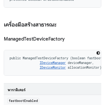
เครื่องมือสร้างสาธารณะ
Managed
Test
Device
Factory
public ManagedTestDeviceFactory (boolean fastbootEn
IDeviceManager
 deviceManager, 

IDeviceMonitor
 allocationMonitor)
พารามิเตอร์
fastboot
Enabled