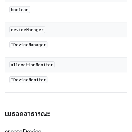
boolean
device
Manager
IDevice
Manager
allocation
Monitor
IDevice
Monitor
เมธอดสาธารณะ
create
Device