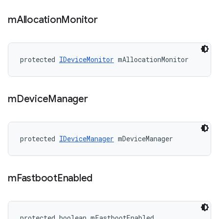
m
Allocation
Monitor
protected 
IDeviceMonitor
 mAllocationMonitor
m
Device
Manager
protected 
IDeviceManager
 mDeviceManager
m
Fastboot
Enabled
protected boolean mFastbootEnabled