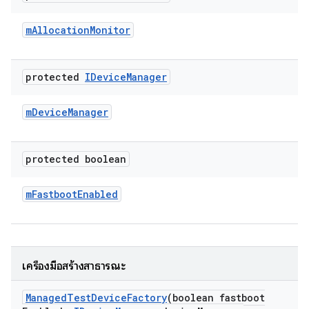
m
Allocation
Monitor
protected
IDevice
Manager
m
Device
Manager
protected boolean
m
Fastboot
Enabled
เครื่องมือสร้างสาธารณะ
Managed
Test
Device
Factory
(boolean fastboot