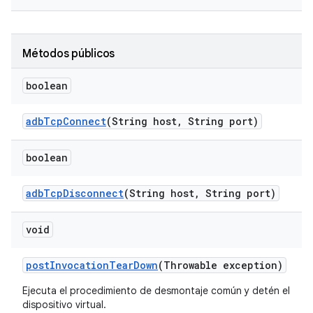
Métodos públicos
boolean
adb
Tcp
Connect
(String host
,
String port)
boolean
adb
Tcp
Disconnect
(String host
,
String port)
void
post
Invocation
Tear
Down
(Throwable exception)
Ejecuta el procedimiento de desmontaje común y detén el
dispositivo virtual.