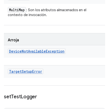
Multi
Map
: Son los atributos almacenados en el
contexto de invocación.
Arroja
Device
Not
Available
Exception
Target
Setup
Error
set
Test
Logger