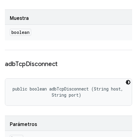
Muestra
boolean
adb
Tcp
Disconnect
public boolean adbTcpDisconnect (String host, 

                String port)
Parámetros