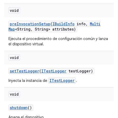
void
pre
Invocation
Setup
(
IBuild
Info
info
,
Multi
Map
<String
,
String> attributes)
Ejecuta el procedimiento de configuración común y lanza
el dispositivo virtual.
void
set
Test
Logger
(
ITest
Logger
test
Logger)
ITestLogger
Inyecta la instancia de
.
void
shutdown
()
Apaga el dispositivo.