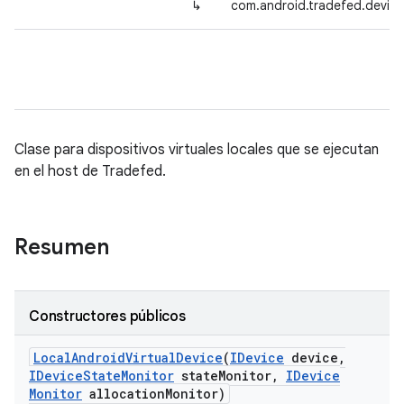
↳
com.android.tradefed.device
Clase para dispositivos virtuales locales que se ejecutan
en el host de Tradefed.
Resumen
Constructores públicos
Local
Android
Virtual
Device
(
IDevice
device
,
IDevice
State
Monitor
state
Monitor
,
IDevice
Monitor
allocation
Monitor)