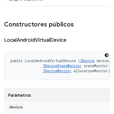
Constructores públicos
Local
Android
Virtual
Device
public LocalAndroidVirtualDevice (
IDevice
 device, 

IDeviceStateMonitor
 stateMonitor, 

IDeviceMonitor
 allocationMonitor)
Parámetros
device