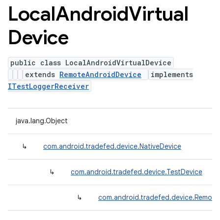
Local
Android
Virtual
Device
public class LocalAndroidVirtualDevice
extends
RemoteAndroidDevice
implements
ITestLoggerReceiver
java.lang.Object
↳
com.android.tradefed.device.NativeDevice
↳
com.android.tradefed.device.TestDevice
↳
com.android.tradefed.device.Remote