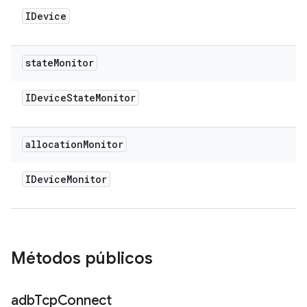
IDevice
state
Monitor
IDevice
State
Monitor
allocation
Monitor
IDevice
Monitor
Métodos públicos
adb
Tcp
Connect