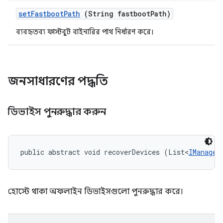
set
Fastboot
Path
(String fastboot
Path)
ব্যবহৃতব্য ফাস্টবুট বাইনারির পাথ নির্ধারণ করে।
জনসাধারণের পদ্ধতি
ডিভাইস পুনরুদ্ধার করুন
public abstract void recoverDevices (List<
IManaged
হোস্টে থাকা অফলাইন ডিভাইসগুলো পুনরুদ্ধার করে।