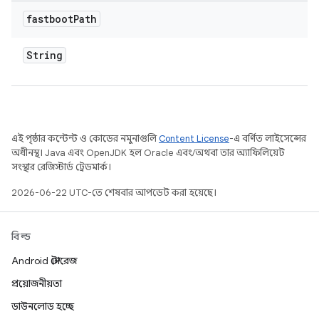
fastboot
Path
String
এই পৃষ্ঠার কন্টেন্ট ও কোডের নমুনাগুলি
Content License
-এ বর্ণিত লাইসেন্সের
অধীনস্থ। Java এবং OpenJDK হল Oracle এবং/অথবা তার অ্যাফিলিয়েট
সংস্থার রেজিস্টার্ড ট্রেডমার্ক।
2026-06-22 UTC-তে শেষবার আপডেট করা হয়েছে।
বিল্ড
Android স্টোরেজ
প্রয়োজনীয়তা
ডাউনলোড হচ্ছে