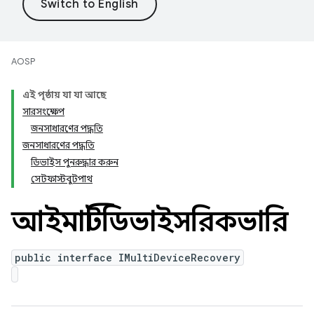
AOSP
এই পৃষ্ঠায় যা যা আছে
সারসংক্ষেপ
জনসাধারণের পদ্ধতি
জনসাধারণের পদ্ধতি
ডিভাইস পুনরুদ্ধার করুন
সেটফাস্টবুটপাথ
আইমাল্টিডিভাইসরিকভারি
public interface IMultiDeviceRecovery