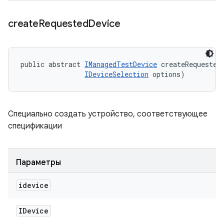
create
Requested
Device
public abstract 
IManagedTestDevice
 createRequested
IDeviceSelection
 options)
Специально создать устройство, соответствующее
спецификации
Параметры
idevice
IDevice