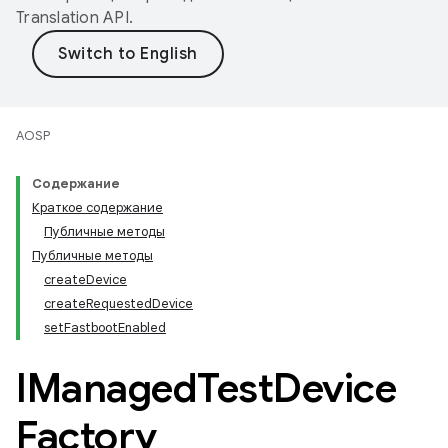
Translation API
.
AOSP
Содержание
Краткое содержание
Публичные методы
Публичные методы
createDevice
createRequestedDevice
setFastbootEnabled
IManaged
Test
Device
Factory