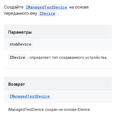
Создайте
IManagedTestDevice
на основе
переданного ему
IDevice
.
Параметры
stub
Device
IDevice
: определяет тип создаваемого устройства.
Возврат
IManaged
Test
Device
IManagedTestDevice создан на основе IDevice