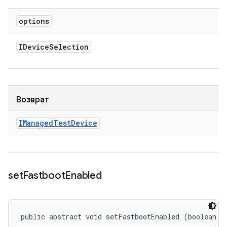
options
IDevice
Selection
Возврат
IManaged
Test
Device
set
Fastboot
Enabled
public abstract void setFastbootEnabled (boolean e