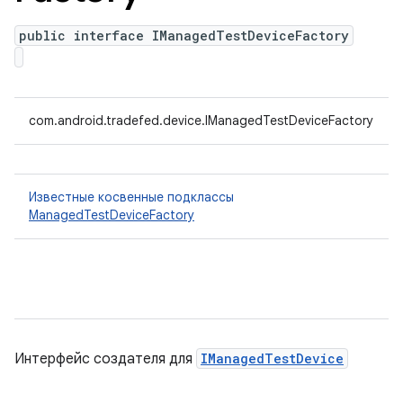
public interface IManagedTestDeviceFactory
com.android.tradefed.device.IManagedTestDeviceFactory
Известные косвенные подклассы
ManagedTestDeviceFactory
Интерфейс создателя для
IManagedTestDevice