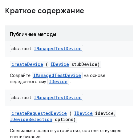
Краткое содержание
Публичные методы
abstract
IManaged
Test
Device
create
Device
(
IDevice
stub
Device)
IManagedTestDevice
Создайте
на основе
IDevice
переданного ему
.
abstract
IManaged
Test
Device
create
Requested
Device
(
IDevice
idevice
,
IDevice
Selection
options)
Специально создать устройство, соответствующее
спецификации