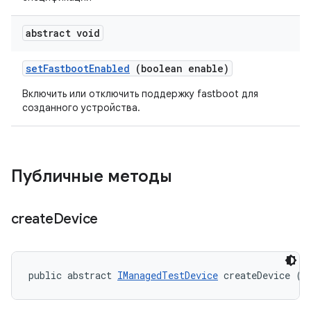
abstract void
set
Fastboot
Enabled
(boolean enable)
Включить или отключить поддержку fastboot для
созданного устройства.
Публичные методы
create
Device
public abstract 
IManagedTestDevice
 createDevice (
I