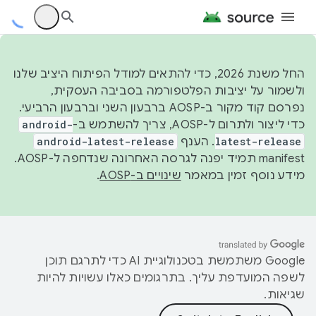
החל משנת 2026, כדי להתאים למודל הפיתוח היציב שלנו
ולשמור על יציבות הפלטפורמה בסביבה העסקית,
נפרסם קוד מקור ב-AOSP ברבעון השני וברבעון הרביעי.
כדי ליצור ולתרום ל-AOSP, צריך להשתמש ב-
android-
latest-release
. הענף
android-latest-release
manifest תמיד יפנה לגרסה האחרונה שנדחפה ל-AOSP.
מידע נוסף זמין במאמר
שינויים ב-AOSP
.
‫Google משתמשת בטכנולוגיית AI כדי לתרגם תוכן
לשפה המועדפת עליך. בתרגומים כאלו עשויות להיות
שגיאות.