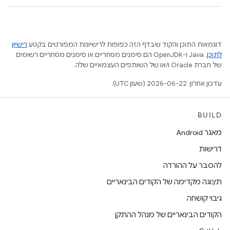
דוגמאות התוכן והקוד שבדף הזה כפופות לרישיונות המפורטים בקטע
רישיון
לתוכן
.‏ Java ו-OpenJDK הם סימנים מסחריים או סימנים מסחריים רשומים
של חברת Oracle ו/או של השותפים העצמאיים שלה.
עדכון אחרון: 2026-06-22 (שעון UTC).
BUILD
מאגר Android
דרישות
להסבר על ההורדה
תצוגה מקדימה של הקודים הבינאריים
גיבוי קושחה
הקודים הבינאריים של מנהל ההתקן