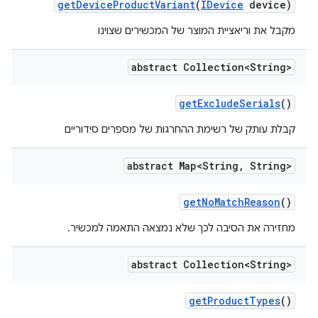
get
Device
Product
Variant
(
IDevice
device)
מקבל את וריאציית המוצר של המכשירים שצוינו
abstract Collection<String>
get
Exclude
Serials
()
קבלת עותק של רשימת ההחרגות של מספרים סידוריים
abstract Map<String
,
String>
get
No
Match
Reason
()
מחזירה את הסיבה לכך שלא נמצאה התאמה למכשיר.
abstract Collection<String>
get
Product
Types
()