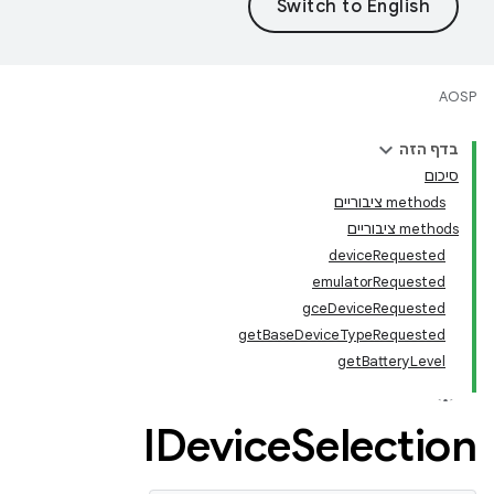
AOSP
בדף הזה
סיכום
‫methods ציבוריים
‫methods ציבוריים
deviceRequested
emulatorRequested
gceDeviceRequested
getBaseDeviceTypeRequested
getBatteryLevel
IDevice
Selection