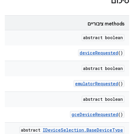
סיכום
‫methods ציבוריים
abstract boolean
device
Requested
()
abstract boolean
emulator
Requested
()
abstract boolean
gce
Device
Requested
()
abstract
IDevice
Selection
.
Base
Device
Type