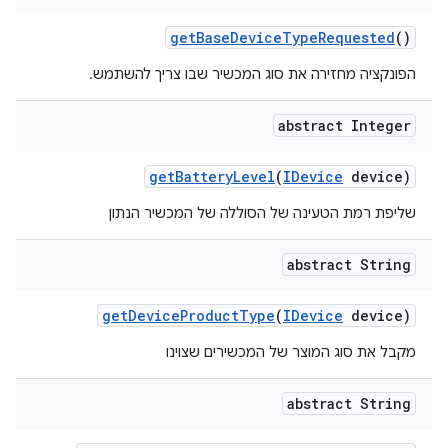
get
Base
Device
Type
Requested
()
הפונקציה מחזירה את סוג המכשיר שבו צריך להשתמש.
abstract Integer
get
Battery
Level
(
IDevice
device)
שליפת רמת הטעינה של הסוללה של המכשיר הנתון
abstract String
get
Device
Product
Type
(
IDevice
device)
מקבל את סוג המוצר של המכשירים שצוינו
abstract String