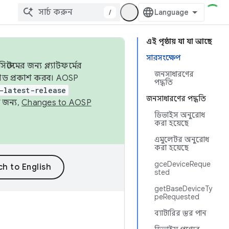
/
এই পৃষ্ঠায় যা যা আছে
সারসংক্ষেপ
েমের জন্য প্ল্যাটফর্মের
জনসাধারণের
 কোড প্রকাশ করব। AOSP
পদ্ধতি
-latest-release
জনসাধারণের পদ্ধতি
 জন্য,
Changes to AOSP
ডিভাইস অনুরোধ
করা হয়েছে
এমুলেটর অনুরোধ
করা হয়েছে
gceDeviceReque
sted
getBaseDeviceTy
peRequested
ব্যাটারির স্তর পান