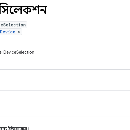
সিলেকশন
ceSelection
IDevice
>
e.IDeviceSelection
জন্য ইন্টারফেস।