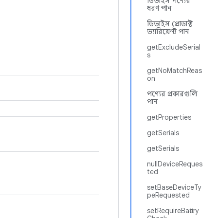
ডিভাইস পণ্যের
ধরণ পান
ডিভাইস প্রোডাক্ট
ভ্যারিয়েন্ট পান
getExcludeSerial
s
getNoMatchReas
on
পণ্যের প্রকারগুলি
পান
getProperties
getSerials
getSerials
nullDeviceReques
ted
setBaseDeviceTy
peRequested
setRequireBattery