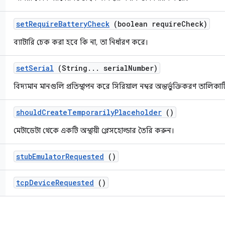
set
Require
Battery
Check
(boolean require
Check)
ব্যাটারি চেক করা হবে কি না, তা নির্ধারণ করে।
set
Serial
(String
.
.
.
serial
Number)
বিদ্যমান মানগুলি প্রতিস্থাপন করে সিরিয়াল নম্বর অন্তর্ভুক্তিকরণ তালিক
should
Create
Temporarily
Placeholder
()
মেটাডেটা থেকে একটি অস্থায়ী প্লেসহোল্ডার তৈরি করুন।
stub
Emulator
Requested
()
tcp
Device
Requested
()