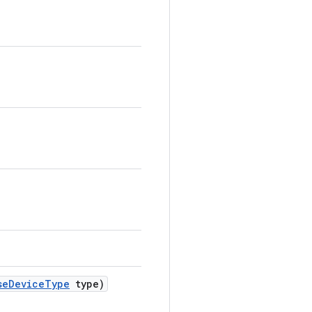
se
Device
Type
type)