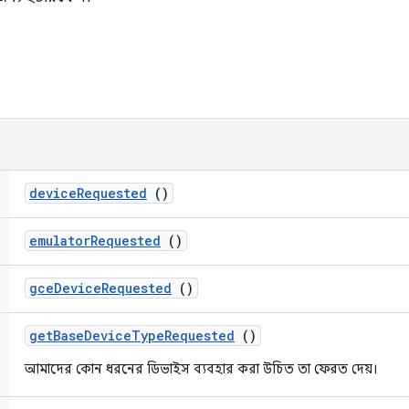
device
Requested
()
emulator
Requested
()
gce
Device
Requested
()
get
Base
Device
Type
Requested
()
আমাদের কোন ধরনের ডিভাইস ব্যবহার করা উচিত তা ফেরত দেয়।