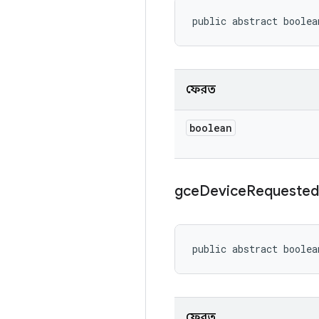
public abstract boolea
ফেরত
boolean
gce
Device
Requeste
public abstract boolea
ফেরত