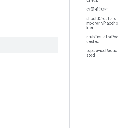
Check
সেটসিরিয়াল
shouldCreateTe
mporarilyPlaceho
lder
stubEmulatorReq
uested
tcpDeviceReque
sted