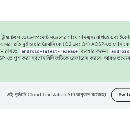
াঙ্ক স্টেবল ডেভেলপমেন্ট মডেলের সাথে সামঞ্জস্য রাখতে এবং ইকোসিস্ট
ে, আমরা প্রতি দুই ও চার ত্রৈমাসিকে (Q2 এবং Q4) AOSP-তে সোর্স
ান রাখতে,
android-latest-release
ব্যবহার করুন।
android
বদা AOSP-তে পুশ করা সর্বশেষ রিলিজটিকে রেফারেন্স করবে। আরও তথ্যের
এই পৃষ্ঠাটি
Cloud Translation API
অনুবাদ করেছে।