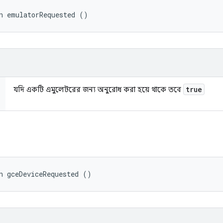
n emulatorRequested ()
true
যদি একটি এমুলেটরের জন্য অনুরোধ করা হয়ে থাকে তবে
d
n gceDeviceRequested ()