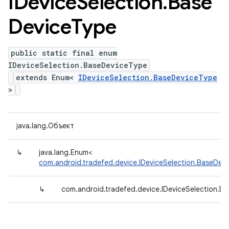
IDevice
Selection
.
Base
Device
Type
public static final enum
IDeviceSelection.BaseDeviceType
extends Enum<
IDeviceSelection.BaseDeviceType
>
java.lang.Объект
↳
java.lang.Enum<
com.android.tradefed.device.IDeviceSelection.BaseDev
↳
com.android.tradefed.device.IDeviceSelection.B