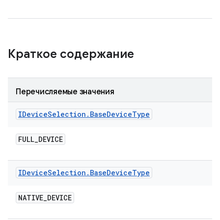
Краткое содержание
Перечисляемые значения
IDevice
Selection
.
Base
Device
Type
FULL
_
DEVICE
IDevice
Selection
.
Base
Device
Type
NATIVE
_
DEVICE