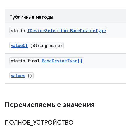
Публичные методы
static
IDevice
Selection
.
Base
Device
Type
value
Of
(String name)
static final
Base
Device
Type[]
values
()
Перечисляемые значения
ПОЛНОЕ
_
УСТРОЙСТВО