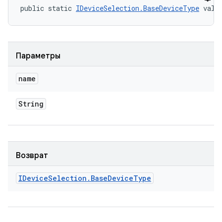
public static 
IDeviceSelection.BaseDeviceType
 valu
Параметры
name
String
Возврат
IDevice
Selection
.
Base
Device
Type