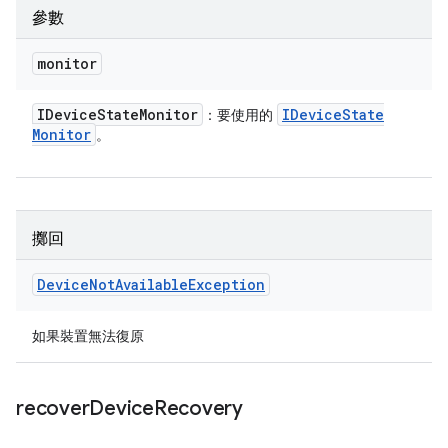
參數
monitor
IDevice
State
Monitor
IDevice
State
：要使用的
Monitor
。
擲回
Device
Not
Available
Exception
如果裝置無法復原
recover
Device
Recovery