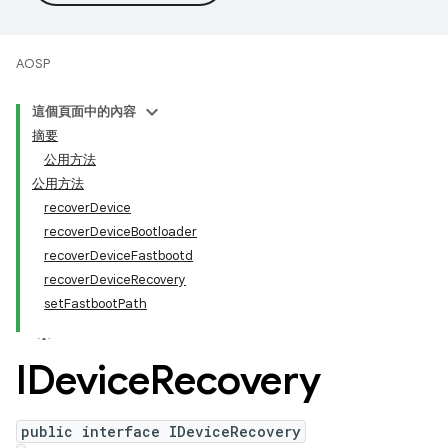
AOSP
這個頁面中的內容
摘要
公用方法
公用方法
recoverDevice
recoverDeviceBootloader
recoverDeviceFastbootd
recoverDeviceRecovery
setFastbootPath
IDevice
Recovery
public interface IDeviceRecovery