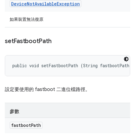
Device
Not
Available
Exception
如果裝置無法復原
set
Fastboot
Path
public void setFastbootPath (String fastbootPath)
設定要使用的 fastboot 二進位檔路徑。
參數
fastboot
Path