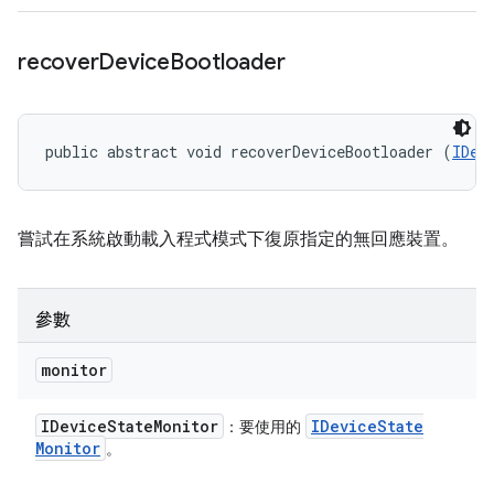
recover
Device
Bootloader
public abstract void recoverDeviceBootloader (
IDev
嘗試在系統啟動載入程式模式下復原指定的無回應裝置。
參數
monitor
IDevice
State
Monitor
IDevice
State
：要使用的
Monitor
。