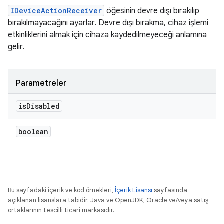
IDeviceActionReceiver
öğesinin devre dışı bırakılıp
bırakılmayacağını ayarlar. Devre dışı bırakma, cihaz işlemi
etkinliklerini almak için cihaza kaydedilmeyeceği anlamına
gelir.
Parametreler
is
Disabled
boolean
Bu sayfadaki içerik ve kod örnekleri,
İçerik Lisansı
sayfasında
açıklanan lisanslara tabidir. Java ve OpenJDK, Oracle ve/veya satış
ortaklarının tescilli ticari markasıdır.