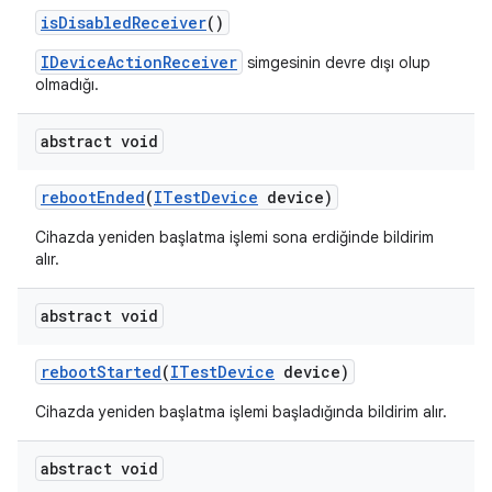
is
Disabled
Receiver
()
IDeviceActionReceiver
simgesinin devre dışı olup
olmadığı.
abstract void
reboot
Ended
(
ITest
Device
device)
Cihazda yeniden başlatma işlemi sona erdiğinde bildirim
alır.
abstract void
reboot
Started
(
ITest
Device
device)
Cihazda yeniden başlatma işlemi başladığında bildirim alır.
abstract void