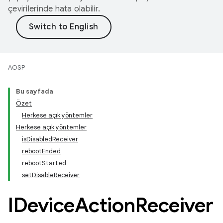
çevirilerinde hata olabilir.
AOSP
Bu sayfada
Özet
Herkese açık yöntemler
Herkese açık yöntemler
isDisabledReceiver
rebootEnded
rebootStarted
setDisableReceiver
IDevice
Action
Receiver