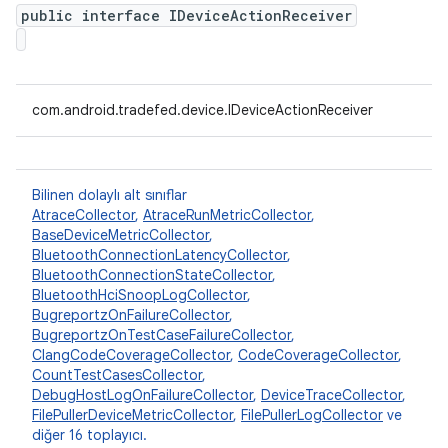
public interface IDeviceActionReceiver
com.android.tradefed.device.IDeviceActionReceiver
Bilinen dolaylı alt sınıflar
AtraceCollector
,
AtraceRunMetricCollector
,
BaseDeviceMetricCollector
,
BluetoothConnectionLatencyCollector
,
BluetoothConnectionStateCollector
,
BluetoothHciSnoopLogCollector
,
BugreportzOnFailureCollector
,
BugreportzOnTestCaseFailureCollector
,
ClangCodeCoverageCollector
,
CodeCoverageCollector
,
CountTestCasesCollector
,
DebugHostLogOnFailureCollector
,
DeviceTraceCollector
,
FilePullerDeviceMetricCollector
,
FilePullerLogCollector
ve
diğer 16 toplayıcı.