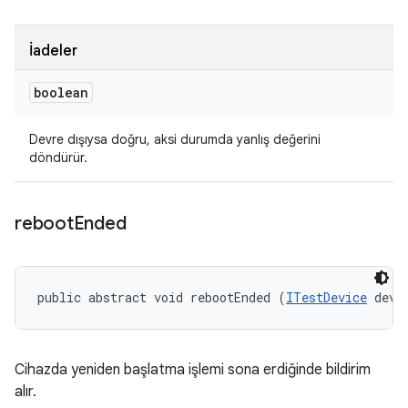
İadeler
boolean
Devre dışıysa doğru, aksi durumda yanlış değerini
döndürür.
reboot
Ended
public abstract void rebootEnded (
ITestDevice
 devi
Cihazda yeniden başlatma işlemi sona erdiğinde bildirim
alır.