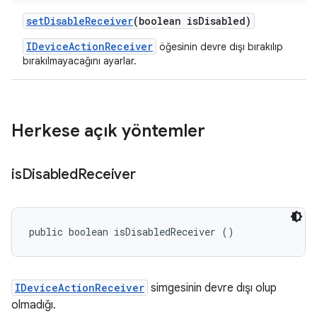
set
Disable
Receiver
(boolean is
Disabled)
IDeviceActionReceiver
öğesinin devre dışı bırakılıp
bırakılmayacağını ayarlar.
Herkese açık yöntemler
is
Disabled
Receiver
public boolean isDisabledReceiver ()
IDeviceActionReceiver
simgesinin devre dışı olup
olmadığı.