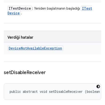
ITest
Device
ITest
: Yeniden başlatmanın başladığı
Device
.
Verdiği hatalar
Device
Not
Available
Exception
set
Disable
Receiver
public abstract void setDisableReceiver (boolean i