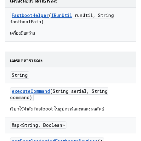
เครื่องมือสร้างสาธารณะ
Fastboot
Helper
(
IRun
Util
run
Util
,
String
fastboot
Path)
เครื่องมือสร้าง
เมธอดสาธารณะ
String
execute
Command
(String serial
,
String
command)
เรียกใช้คำสั่ง fastboot ในอุปกรณ์และแสดงผลลัพธ์
Map<String
,
Boolean>