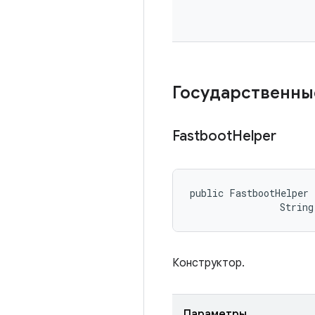
Государственны
Fastboot
Helper
public FastbootHelper 
                String
Конструктор.
Параметры