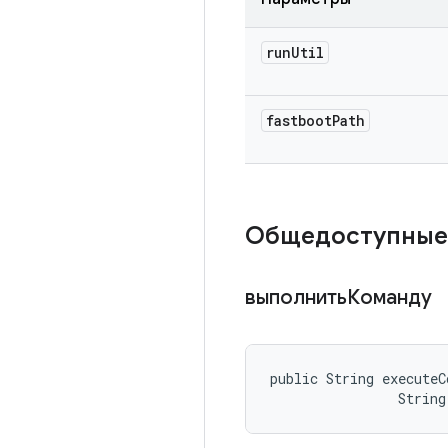
run
Util
fastboot
Path
Общедоступные
выполнитьКоманду
public String executeC
                Strin