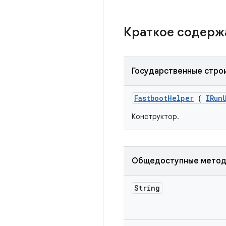
Краткое содер
Государственные стро
Fastboot
Helper
(
IRun
Конструктор.
Общедоступные мето
String