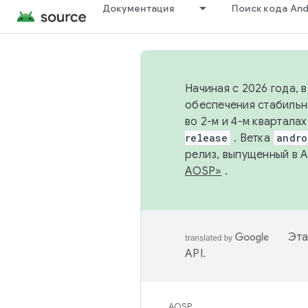
Документация
Поиск кода And
Начиная с 2026 года, 
обеспечения стабильн
во 2-м и 4-м квартала
release
. Ветка
andro
релиз, выпущенный в 
AOSP»
.
Эта
API
.
AOSP