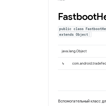
Fastboot
H
public class FastbootHe
extends Object
java.lang.Object
↳
com.android.tradefed
Вспомогательный класс для