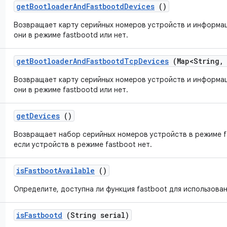
get
Bootloader
And
Fastbootd
Devices
()
Возвращает карту серийных номеров устройств и информац
они в режиме fastbootd или нет.
get
Bootloader
And
Fastbootd
Tcp
Devices
(Map<String
,
Возвращает карту серийных номеров устройств и информац
они в режиме fastbootd или нет.
get
Devices
()
Возвращает набор серийных номеров устройств в режиме f
если устройств в режиме fastboot нет.
is
Fastboot
Available
()
Определите, доступна ли функция fastboot для использован
is
Fastbootd
(String serial)