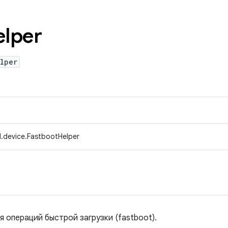
elper
lper
.device.FastbootHelper
 операций быстрой загрузки (fastboot).