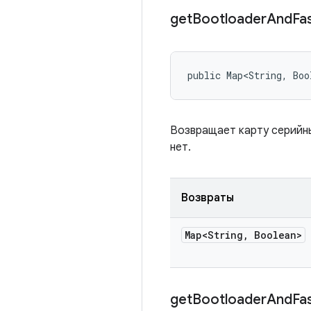
get
Bootloader
And
Fa
public Map<String, Boo
Возвращает карту серийны
нет.
Возвраты
Map<String
,
Boolean>
get
Bootloader
And
Fa