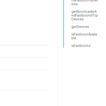
ndFastbootdDev
ices
getBootloaderA
ndFastbootdTcp
Devices
getDevices
isFastbootAvaila
ble
isFastbootd