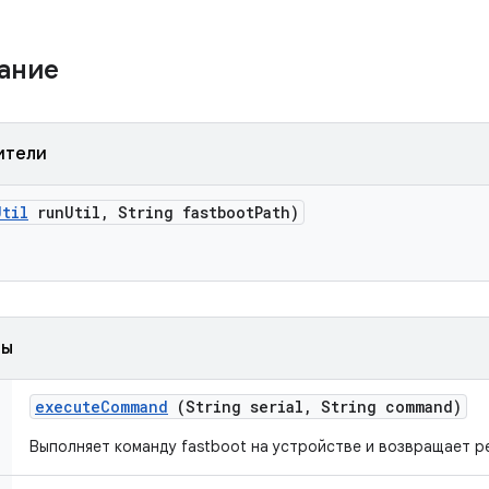
жание
ители
Util
run
Util
,
String fastboot
Path)
ды
execute
Command
(String serial
,
String command)
Выполняет команду fastboot на устройстве и возвращает ре