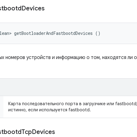
stbootd
Devices
lean> getBootloaderAndFastbootdDevices ()
х номеров устройств и информацию о том, находятся ли о
Карта последовательного порта в загрузчике или fastbootd
истинно, если используется fastbootd.
stbootd
Tcp
Devices