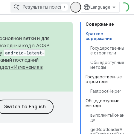
/
Содержание
Краткое
основной ветки и для
содержание
исходный код в AOSP
Государственны
ку
android-latest-
е строители
 самый последний
Общедоступные
здел «Изменения в
методы
Государственные
строители
FastbootHelper
Общедоступные
методы
выполнитьКоман
ду
getBootloaderA