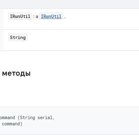
IRun
Util
IRun
Util
: a
.
String
 методы
ommand (String serial, 

g command)