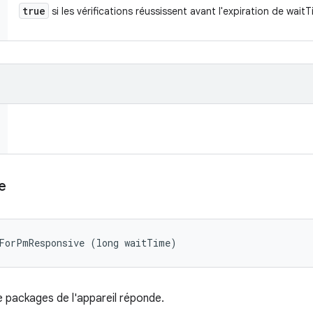
true
si les vérifications réussissent avant l'expiration de wait
e
tForPmResponsive (long waitTime)
e packages de l'appareil réponde.