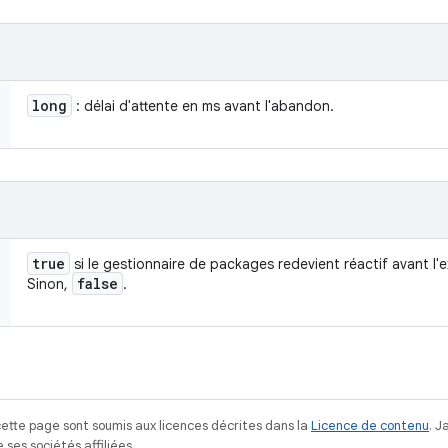
long
: délai d'attente en ms avant l'abandon.
true
si le gestionnaire de packages redevient réactif avant l'
false
Sinon,
.
ette page sont soumis aux licences décrites dans la
Licence de contenu
. 
ses sociétés affiliées.