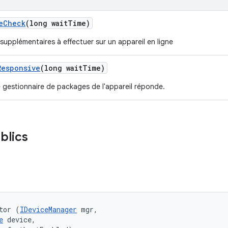
e
Check
(long wait
Time)
 supplémentaires à effectuer sur un appareil en ligne
Responsive
(long wait
Time)
e gestionnaire de packages de l'appareil réponde.
blics
tor (
IDeviceManager
 mgr, 

e
 device, 
