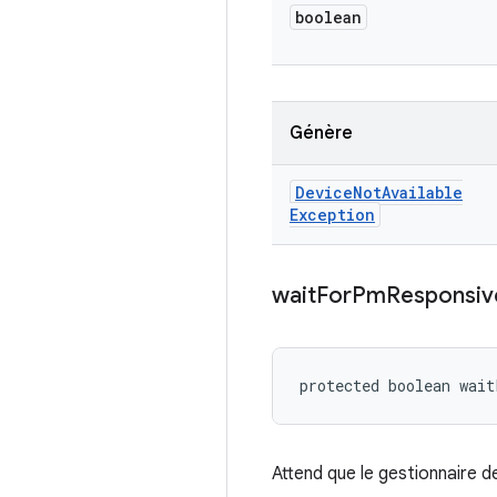
boolean
Génère
Device
Not
Available
Exception
wait
For
Pm
Responsiv
protected boolean wai
Attend que le gestionnaire d