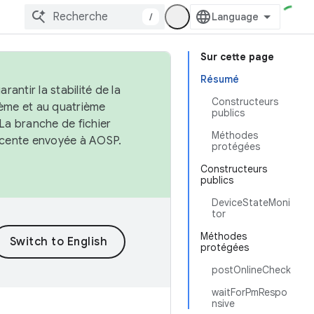
/
Sur cette page
Résumé
antir la stabilité de la
Constructeurs
ème et au quatrième
publics
 La branche de fichier
Méthodes
récente envoyée à AOSP.
protégées
Constructeurs
publics
DeviceStateMoni
tor
Méthodes
protégées
postOnlineCheck
waitForPmRespo
nsive