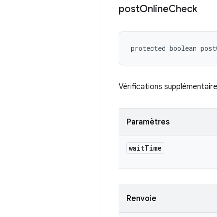
post
Online
Check
protected boolean pos
Vérifications supplémentaires
Paramètres
wait
Time
Renvoie