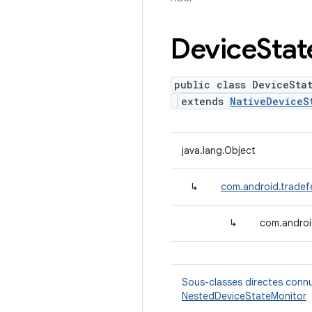
Device
Stat
public class DeviceSta
extends
NativeDeviceS
java.lang.Object
↳
com.android.tradef
↳
com.androi
Sous-classes directes conn
NestedDeviceStateMonitor