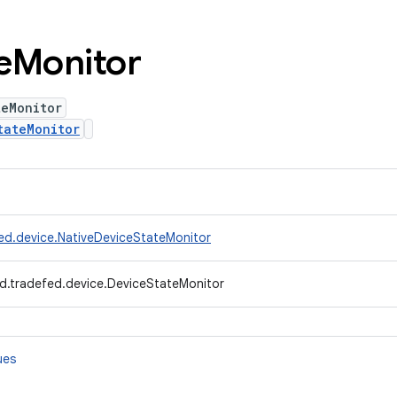
e
Monitor
teMonitor
tateMonitor
ed.device.NativeDeviceStateMonitor
d.tradefed.device.DeviceStateMonitor
ues