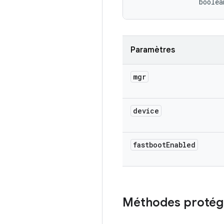
                boolea
Paramètres
mgr
device
fastboot
Enabled
Méthodes protég