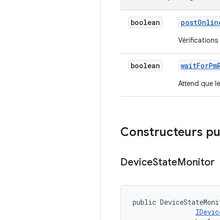
boolean
post
Onlin
Vérifications
boolean
wait
For
Pm
Attend que l
Constructeurs pu
Device
State
Monitor
public DeviceStateMoni
IDevic