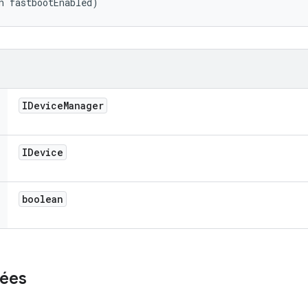
n fastbootEnabled)
IDevice
Manager
IDevice
boolean
ées