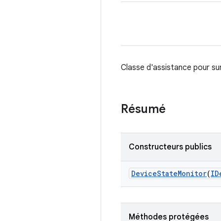
Classe d'assistance pour surv
Résumé
Constructeurs publics
Device
State
Monitor
(
ID
Méthodes protégées