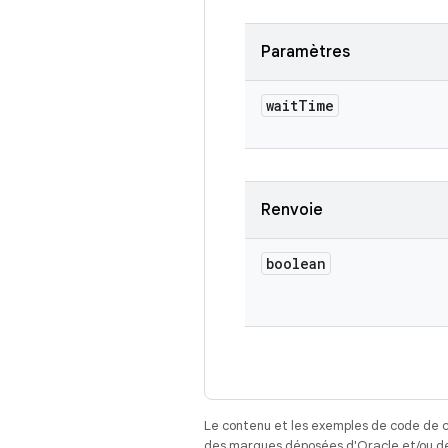
Paramètres
wait
Time
Renvoie
boolean
Le contenu et les exemples de code de c
des marques déposées d'Oracle et/ou de 