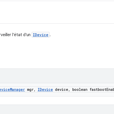
eiller l'état d'un
IDevice
.
evice
Manager
mgr
,
IDevice
device
,
boolean fastboot
Ena