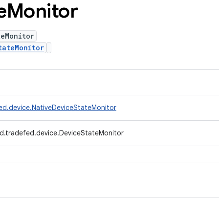
e
Monitor
teMonitor
tateMonitor
ed.device.NativeDeviceStateMonitor
d.tradefed.device.DeviceStateMonitor