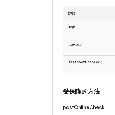
參數
mgr
device
fastboot
Enabled
受保護的方法
post
Online
Check