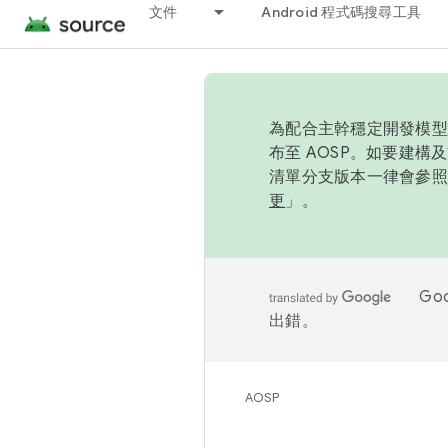
文件
Android 程式碼搜尋工具
為配合主幹穩定開發模型，
布至 AOSP。如要建構及
清單分支版本一律會參照推
更
」。
Go
出錯。
AOSP