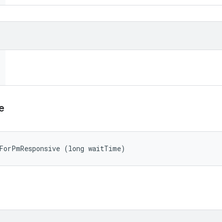
e
tForPmResponsive (long waitTime)