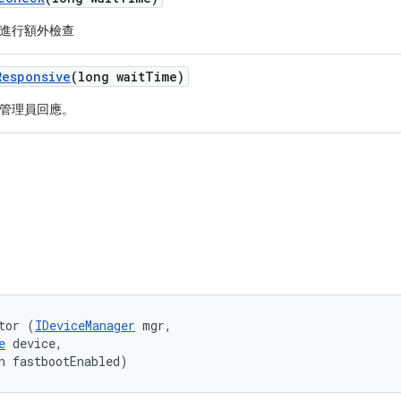
進行額外檢查
Responsive
(long wait
Time)
管理員回應。
tor (
IDeviceManager
 mgr, 

e
 device, 

n fastbootEnabled)