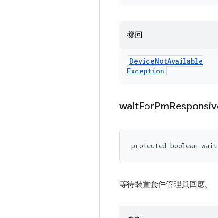
擲回
Device
Not
Available
Exception
wait
For
Pm
Responsiv
protected boolean wai
等待裝置套件管理員回應。