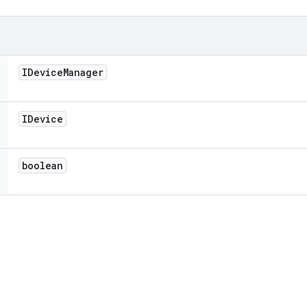
IDevice
Manager
IDevice
boolean