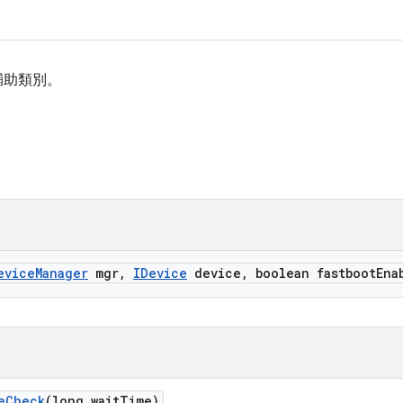
輔助類別。
evice
Manager
mgr
,
IDevice
device
,
boolean fastboot
Ena
e
Check
(long wait
Time)