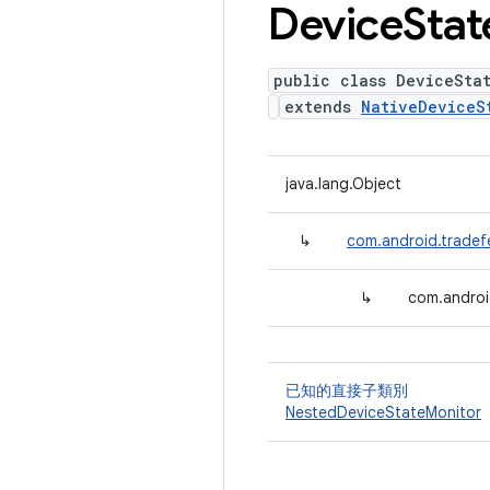
Device
Stat
public class DeviceSta
extends
NativeDeviceS
java.lang.Object
↳
com.android.tradef
↳
com.androi
已知的直接子類別
NestedDeviceStateMonitor