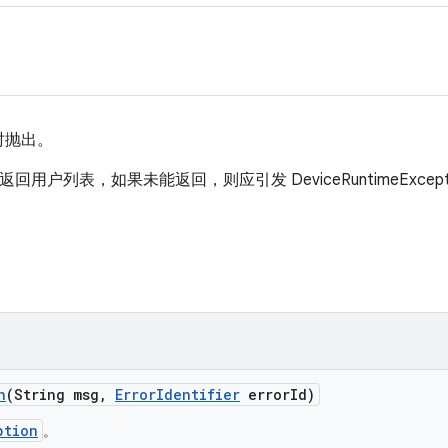
时抛出。
”命令应返回用户列表，如果未能返回，则应引发 DeviceRuntimeEx
n
(String msg
,
Error
Identifier
error
Id)
ption
。