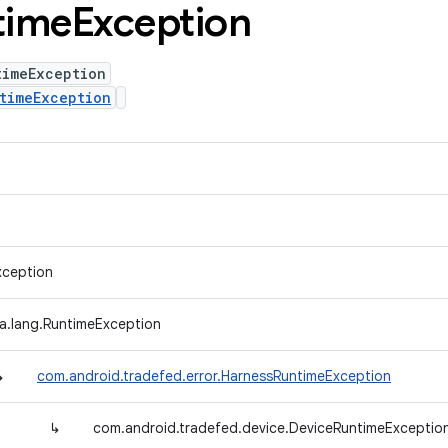
time
Exception
timeException
timeException
xception
va.lang.RuntimeException
↳
com.android.tradefed.error.HarnessRuntimeException
↳
com.android.tradefed.device.DeviceRuntimeExceptio