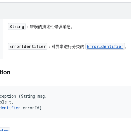
String
：错误的描述性错误消息。
Error
Identifier
Error
Identifier
：对异常进行分类的
。
tion
ception (String msg, 

ble t, 

dentifier
 errorId)
tion