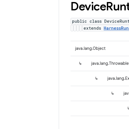
Device
Run
public class DeviceRun
extends
HarnessRun
java.lang.Object
↳
java.lang.Throwable
↳
java.lang.E
↳
ja