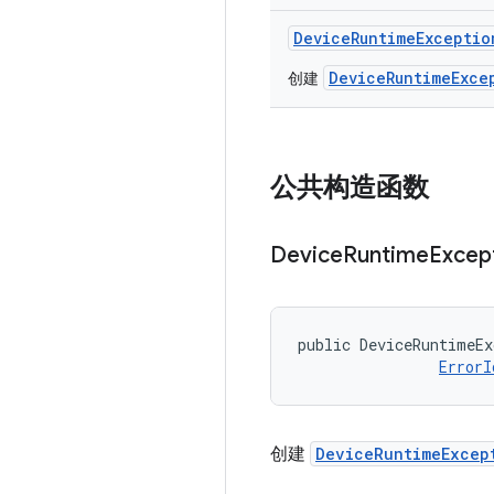
Device
Runtime
Exceptio
DeviceRuntimeExce
创建
公共构造函数
Device
Runtime
Excep
public DeviceRuntimeEx
ErrorI
创建
DeviceRuntimeExcep