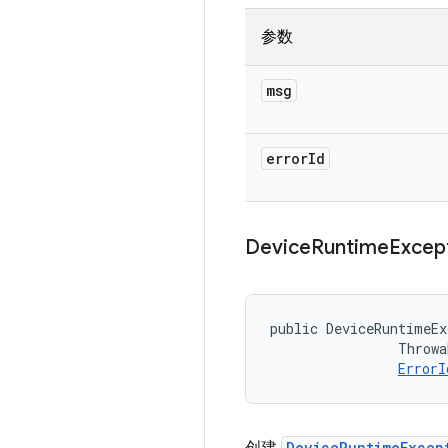
参数
msg
error
Id
Device
Runtime
Excep
public DeviceRuntimeEx
                Throwa
ErrorI
DeviceRuntimeExcep