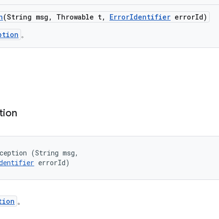
n
(String msg
,
Throwable t
,
Error
Identifier
error
Id)
ption
。
tion
ception (String msg, 

dentifier
 errorId)
tion
。