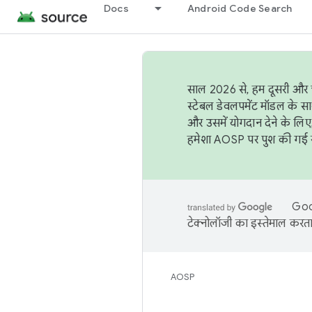
Docs
Android Code Search
साल 2026 से, हम दूसरी और च
स्टेबल डेवलपमेंट मॉडल के सा
और उसमें योगदान देने के लिए
हमेशा AOSP पर पुश की गई सब
Goog
टेक्नोलॉजी का इस्तेमाल करता 
AOSP