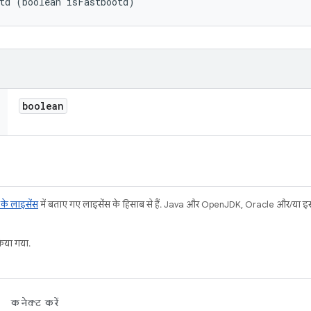
td (boolean isFastbootd)
boolean
ट के लाइसेंस
में बताए गए लाइसेंस के हिसाब से हैं. Java और OpenJDK, Oracle और/या इससे ज
या गया.
कनेक्ट करें