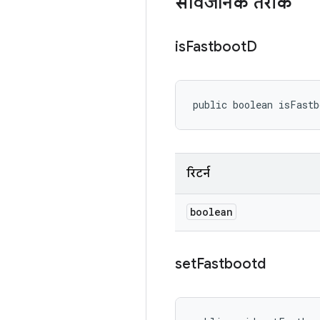
सार्वजनिक तरीके
is
Fastboot
D
public boolean isFast
रिटर्न
boolean
set
Fastbootd