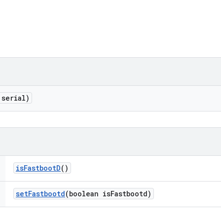
 serial)
is
Fastboot
D
()
set
Fastbootd
(boolean is
Fastbootd)