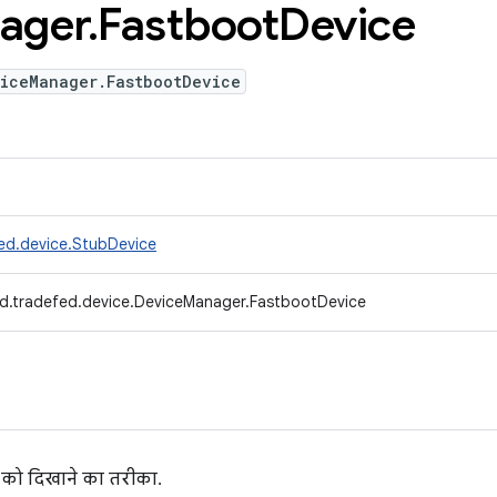
ager
.
Fastboot
Device
viceManager.FastbootDevice
ed.device.StubDevice
d.tradefed.device.DeviceManager.FastbootDevice
स को दिखाने का तरीका.