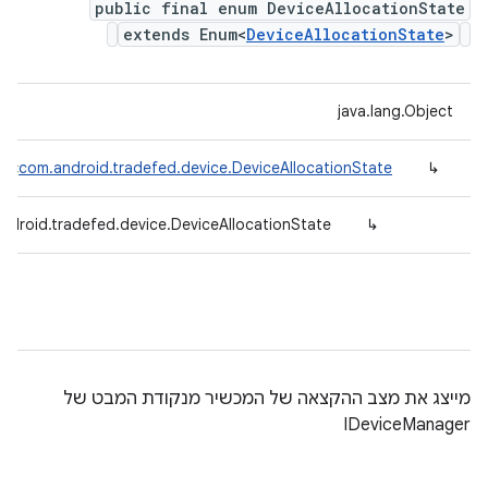
public final enum DeviceAllocationState
extends Enum<
DeviceAllocationState
>
java.lang.Object
um<
com.android.tradefed.device.DeviceAllocationState
↳
ndroid.tradefed.device.DeviceAllocationState
↳
מייצג את מצב ההקצאה של המכשיר מנקודת המבט של
IDeviceManager