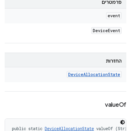
פרמטרים
event
Device
Event
החזרות
Device
Allocation
State
value
Of
public static 
DeviceAllocationState
 valueOf (Strin