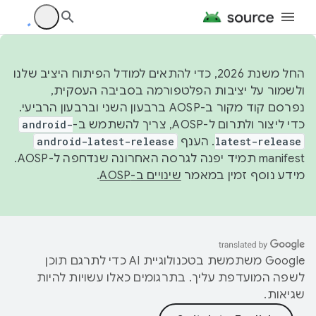
החל משנת 2026, כדי להתאים למודל הפיתוח היציב שלנו
ולשמור על יציבות הפלטפורמה בסביבה העסקית,
נפרסם קוד מקור ב-AOSP ברבעון השני וברבעון הרביעי.
כדי ליצור ולתרום ל-AOSP, צריך להשתמש ב-
android-
latest-release
. הענף
android-latest-release
manifest תמיד יפנה לגרסה האחרונה שנדחפה ל-AOSP.
מידע נוסף זמין במאמר
שינויים ב-AOSP
.
‫Google משתמשת בטכנולוגיית AI כדי לתרגם תוכן
לשפה המועדפת עליך. בתרגומים כאלו עשויות להיות
שגיאות.