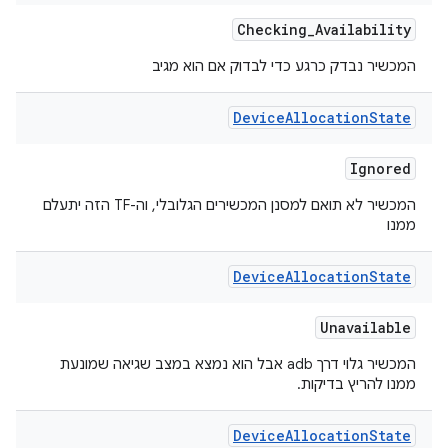
Checking
_
Availability
המכשיר נבדק כרגע כדי לבדוק אם הוא מגיב
Device
Allocation
State
Ignored
המכשיר לא תואם למסנן המכשירים הגלובלי, וה-TF הזה יתעלם
ממנו
Device
Allocation
State
Unavailable
המכשיר גלוי דרך adb אבל הוא נמצא במצב שגיאה שמונעת
ממנו להריץ בדיקות.
Device
Allocation
State