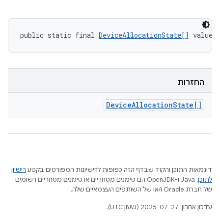
public static final 
DeviceAllocationState[]
 values
החזרות
Device
Allocation
State[]
דוגמאות התוכן והקוד שבדף הזה כפופות לרישיונות המפורטים בקטע
רישיון
לתוכן
.‏ Java ו-OpenJDK הם סימנים מסחריים או סימנים מסחריים רשומים
של חברת Oracle ו/או של השותפים העצמאיים שלה.
עדכון אחרון: 2025-07-27 (שעון UTC).