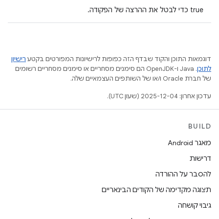
‫true כדי לבטל את ההרצה של הפקודה.
דוגמאות התוכן והקוד שבדף הזה כפופות לרישיונות המפורטים בקטע
רישיון
לתוכן
.‏ Java ו-OpenJDK הם סימנים מסחריים או סימנים מסחריים רשומים
של חברת Oracle ו/או של השותפים העצמאיים שלה.
עדכון אחרון: 2025-12-04 (שעון UTC).
BUILD
מאגר Android
דרישות
להסבר על ההורדה
תצוגה מקדימה של הקודים הבינאריים
גיבוי קושחה