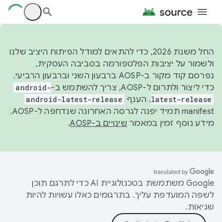
החל משנת 2026, כדי להתאים למודל הפיתוח היציב שלנו
ולשמור על יציבות הפלטפורמה בסביבה העסקית,
נפרסם קוד מקור ב-AOSP ברבעון השני וברבעון הרביעי.
כדי ליצור ולתרום ל-AOSP, צריך להשתמש ב-
android-
latest-release
. הענף
android-latest-release
manifest תמיד יפנה לגרסה האחרונה שנדחפה ל-AOSP.
מידע נוסף זמין במאמר
שינויים ב-AOSP
.
‫Google משתמשת בטכנולוגיית AI כדי לתרגם תוכן
לשפה המועדפת עליך. בתרגומים כאלו עשויות להיות
שגיאות.