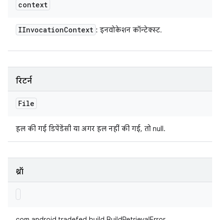
context
IInvocation
Context
: इनवोकेशन कॉन्टेक्स्ट.
रिटर्न
File
हल की गई डिपेंडेंसी या अगर हल नहीं की गई, तो null.
थ्रॉ
com.android.tradefed.build.BuildRetrievalError