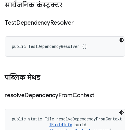
सार्वजनिक कंस्ट्रक्टर
Test
Dependency
Resolver
public TestDependencyResolver ()
पब्लिक मेथड
resolve
Dependency
From
Context
public static File resolveDependencyFromContext (Fi
IBuildInfo
 build, 
