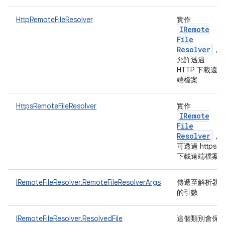
HttpRemoteFileResolver
實作
IRemote
File
Resolver
，
允許透過
HTTP 下載遠
端檔案
HttpsRemoteFileResolver
實作
IRemote
File
Resolver
，
可透過 https
下載遠端檔案
IRemoteFileResolver.RemoteFileResolverArgs
傳遞至解析器
的引數
IRemoteFileResolver.ResolvedFile
這個類別會保